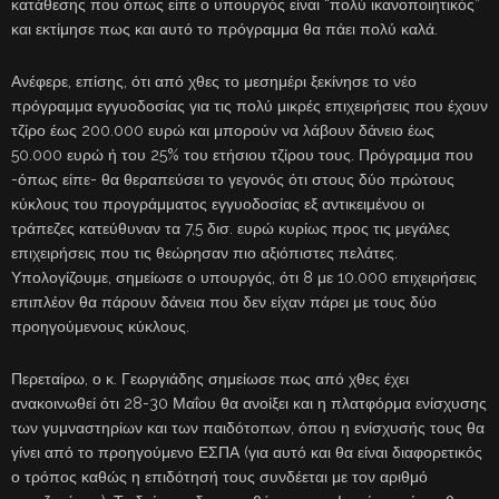
κατάθεσης που όπως είπε ο υπουργός είναι “πολύ ικανοποιητικός”
και εκτίμησε πως και αυτό το πρόγραμμα θα πάει πολύ καλά.
Ανέφερε, επίσης, ότι από χθες το μεσημέρι ξεκίνησε το νέο
πρόγραμμα εγγυοδοσίας για τις πολύ μικρές επιχειρήσεις που έχουν
τζίρο έως 200.000 ευρώ και μπορούν να λάβουν δάνειο έως
50.000 ευρώ ή του 25% του ετήσιου τζίρου τους. Πρόγραμμα που
-όπως είπε- θα θεραπεύσει το γεγονός ότι στους δύο πρώτους
κύκλους του προγράμματος εγγυοδοσίας εξ αντικειμένου οι
τράπεζες κατεύθυναν τα 7,5 δισ. ευρώ κυρίως προς τις μεγάλες
επιχειρήσεις που τις θεώρησαν πιο αξιόπιστες πελάτες.
Υπολογίζουμε, σημείωσε ο υπουργός, ότι 8 με 10.000 επιχειρήσεις
επιπλέον θα πάρουν δάνεια που δεν είχαν πάρει με τους δύο
προηγούμενους κύκλους.
Περεταίρω, ο κ. Γεωργιάδης σημείωσε πως από χθες έχει
ανακοινωθεί ότι 28-30 Μαΐου θα ανοίξει και η πλατφόρμα ενίσχυσης
των γυμναστηρίων και των παιδότοπων, όπου η ενίσχυσής τους θα
γίνει από το προηγούμενο ΕΣΠΑ (για αυτό και θα είναι διαφορετικός
ο τρόπος καθώς η επιδότησή τους συνδέεται με τον αριθμό