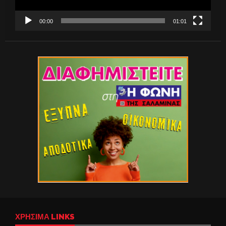
00:00
01:01
ΧΡΉΣΙΜΑ LINKS