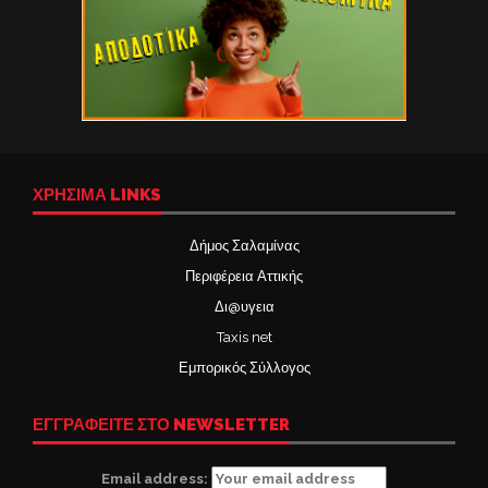
ΧΡΉΣΙΜΑ LINKS
Δήμος Σαλαμίνας
Περιφέρεια Αττικής
Δι@υγεια
Taxis net
Εμπορικός Σύλλογος
ΕΓΓΡΑΦΕΙΤΕ ΣΤΟ NEWSLETTER
Email address: