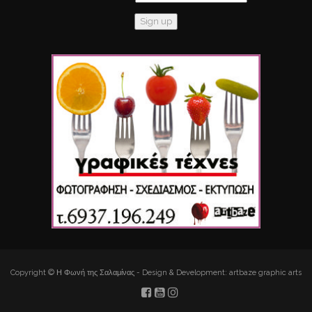
Copyright © Η Φωνή της Σαλαμίνας - Design & Development: artbaze graphic arts