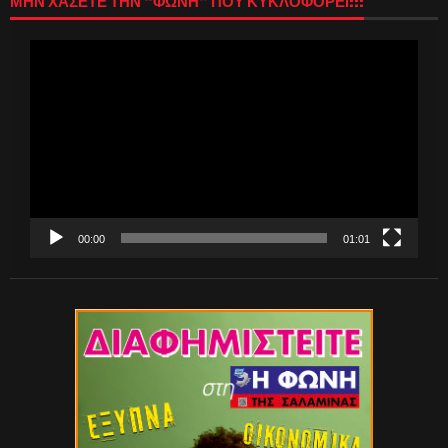
ΜΗΝ ΧΑΣΕΤΕ ΤΗΝ “ΦΩΝΗ” ΠΟΥ ΚΥΚΛΟΦΟΡΕΙ!!!
Πρόγραμμα
Αναπαραγωγής
Βίντεο
00:00
01:01