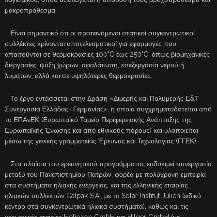
μακροπρόθεσμα.
Είναι σημαντικό ότι οι προτεινόμενοι στατικοί συγκεντρωτικοί
συλλέκτες κρίνονται αποτελεσματικοί για εφαρμογές που
απαιτούνται σε θερμοκρασίες 100°C έως 250°C, όπως βιομηχανικές
διεργασίες, ψύξη χώρων, αφαλάτωση, επεξεργασία νερού ή
λυμάτων, αλλά και σε υψηλότερες θερμοκρασίες.
Το έργο εντάσσεται στην Δράση «Διμερής και Πολυμερής Ε&Τ
Συνεργασία Ελλάδας- Γερμανίας», η οποία συγχρηματοδοτείται από
το ΕΠΑνΕΚ (Ευρωπαϊκό Ταμείο Περιφερειακής Ανάπτυξης της
Ευρωπαϊκής Ένωσης και από εθνικούς πόρους) και υλοποιείται
μέσω της γενικής γραμματείας Έρευνας και Τεχνολογίας (ΓΓΕΚ).
Στα πλαίσια του ερευνητικού προγράμματος ευδοκιμεί συνεργασία
μεταξύ του Πανεπιστημίου Πατρών, φορέα με πολύχρονη εμπειρία
στα συστήματα ηλιακής ενέργειας, και της ελληνικής εταιρίας
ηλιακών συλλεκτών Calpak S.A., με το Solar-Institut Jülich (ειδικό
κέντρο στα συγκεντρωτικά ηλιακά συστήματα), καθώς και τις