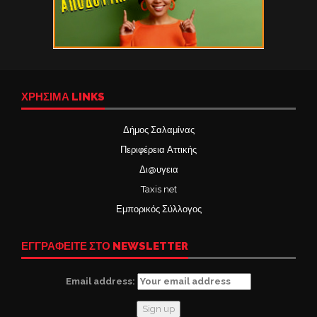
ΧΡΉΣΙΜΑ LINKS
Δήμος Σαλαμίνας
Περιφέρεια Αττικής
Δι@υγεια
Taxis net
Εμπορικός Σύλλογος
ΕΓΓΡΑΦΕΙΤΕ ΣΤΟ NEWSLETTER
Email address: