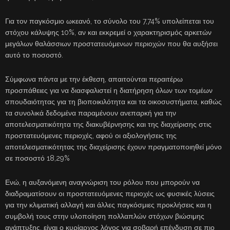
Για τον παγκόσμιο ωκεανό, το σύνολο του 7,74% υπολείπεται του
στόχου κάλυψης 10%, αν και εκκρεμεί ο χαρακτηρισμός αρκετών
μεγάλων θαλάσσιων προστατευόμενων περιοχών που θα αυξήσει
αυτό το ποσοστό.
Σύμφωνα πάντα με την έκθεση, απαιτούνται περαιτέρω
προσπάθειες για να διασφαλιστεί η διατήρηση όλων των τομέων
σπουδαιότητας για τη βιοποικιλότητα και τα οικοσυστήματα, καθώς
τα συνολικά δεδομένα παραμένουν ανεπαρκή για την
αποτελεσματικότητα της διακυβέρνησης και της διαχείρισης στις
προστατευόμενες περιοχές, αφού οι αξιολογήσεις της
αποτελεσματικότητας της διαχείρισης έχουν πραγματοποιηθεί μόνο
σε ποσοστό 18,29%
Ενώ, η αυξανόμενη αναγνώριση του ρόλου που μπορούν να
διαδραματίσουν οι προστατευόμενες περιοχές ως φυσικές λύσεις
για την κλιματική αλλαγή και άλλες παγκόσμιες προκλήσεις και η
συμβολή τους στην υλοποίηση πολλαπλών στόχων βιώσιμης
ανάπτυξης, είναι ο κυρίαρχος λόγος για σοβαρή επένδυση σε πιο