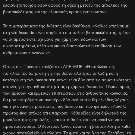
ευαισθητοποίηση όσον αφορά τη σχέση μεταξύ της απώλειας της
βιοποικιλότητας και της κλιματικής κρίσης εντείνονταν».
Τα συμπεράσματα της έκθεσης είναι ξεκάθαρα: «Καθώς μπαίνουμε
στη νέα δεκαετία, είναι σαφές ότι η απώλεια βιοποικιλότητας πρέπει
να αντιμετωπιστεί όχι μόνο για χάρη των ειδών και των
οικοσυστημάτων, αλλά και για να διασφαλιστεί η επιβίωση των
ανθρώπινων κοινωνιών».
Όπως ο κ. Τριάντης τονίζει στο ΑΠΕ-ΜΠΕ: «Η απώλεια της
ποικιλίας της ζωής στη γη, της βιοποικιλότητας δηλαδή, και η
κατάρρευση των οικοσυστημάτων είναι δύο από τις σημαντικότερες
απειλές για την ανθρωπότητα τις ερχόμενες δεκαετίες. Πέραν, όμως,
των άμεσων και έμμεσων επιπτώσεων στις ανθρώπινες κοινωνίες,
θα μου επιτρέψετε να αναφέρω δύο ακόμα πιο θεμελιώδεις λόγους
για την ανάγκη προστασίας των ζωικών και των φυτικών ειδών: Ο
πρώτος είναι απλώς ότι υπάρχουν. Κάθε είδος είναι δηλωτικό της
μοναδικότητας της ζωής – και αυτό θα έπρεπε να αρκεί για να το
προστατεύσουμε. Ο δεύτερος λόγος είναι ότι η βιοποικιλότητα κάθε
χώρας αποτελεί εθνικό πλούτο. Τα φυτά και τα ζώα της Ελλάδας -τα