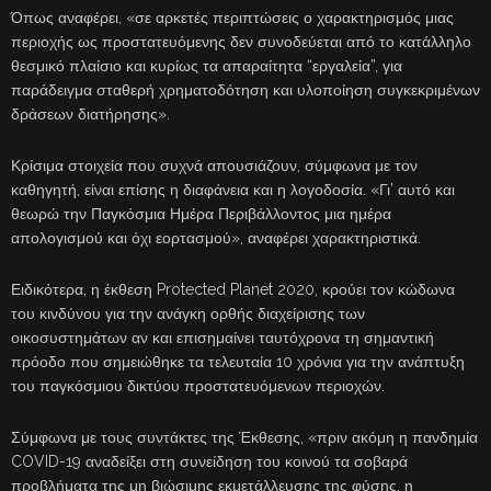
Όπως αναφέρει, «σε αρκετές περιπτώσεις ο χαρακτηρισμός μιας
περιοχής ως προστατευόμενης δεν συνοδεύεται από το κατάλληλο
θεσμικό πλαίσιο και κυρίως τα απαραίτητα “εργαλεία”, για
παράδειγμα σταθερή χρηματοδότηση και υλοποίηση συγκεκριμένων
δράσεων διατήρησης».
Κρίσιμα στοιχεία που συχνά απουσιάζουν, σύμφωνα με τον
καθηγητή, είναι επίσης η διαφάνεια και η λογοδοσία. «Γι’ αυτό και
θεωρώ την Παγκόσμια Ημέρα Περιβάλλοντος μια ημέρα
απολογισμού και όχι εορτασμού», αναφέρει χαρακτηριστικά.
Ειδικότερα, η έκθεση Protected Planet 2020, κρούει τον κώδωνα
του κινδύνου για την ανάγκη ορθής διαχείρισης των
οικοσυστημάτων αν και επισημαίνει ταυτόχρονα τη σημαντική
πρόοδο που σημειώθηκε τα τελευταία 10 χρόνια για την ανάπτυξη
του παγκόσμιου δικτύου προστατευόμενων περιοχών.
Σύμφωνα με τους συντάκτες της Έκθεσης, «πριν ακόμη η πανδημία
COVID-19 αναδείξει στη συνείδηση του κοινού τα σοβαρά
προβλήματα της μη βιώσιμης εκμετάλλευσης της φύσης, η