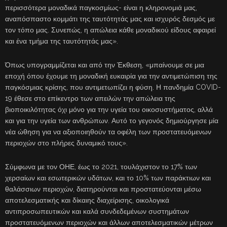
περισσότερα μοναδικά παγκοσμίως- είναι η κληρονομιά μας,
αναπόσπαστο κομμάτι της ταυτότητάς μας και ισχυρός δεσμός με
τον τόπο μας. Συνεπώς, η απώλεια κάθε μοναδικού είδους αφαιρεί
και ένα τμήμα της ταυτότητάς μας».
Όπως υπογραμμίζεται και από την Έκθεση, «μπαίνουμε σε μια
εποχή όπου έχουμε τη μοναδική ευκαιρία για την αντιμετώπιση της
παγκόσμιας κρίσης, που αντιμετωπίζει η φύση. Η πανδημία COVID-
19 έθεσε στο επίκεντρο των απειλών την απώλεια της
βιοποικιλότητας όχι μόνο για την υγεία του οικοσυστήματος, αλλά
και για την υγεία των ανθρώπων. Αυτό το γεγονός δημιούργησε μία
νέα ώθηση για να αξιοποιηθούν τα οφέλη των προστατευόμενων
περιοχών στο πλήρες δυναμικό τους».
Σύμφωνα με τον ΟΗΕ, έως το 2021, τουλάχιστον το 17% των
χερσαίων και εσωτερικών υδάτων, και το 10% των παράκτιων και
θαλάσσιων περιοχών, διατηρούνται και προστατεύονται μέσω
αποτελεσματικής και δίκαιης διαχείρισης, οικολογικά
αντιπροσωπευτικών και καλά συνδεδεμένων συστημάτων
προστατευόμενων περιοχών και άλλων αποτελεσματικών μέτρων