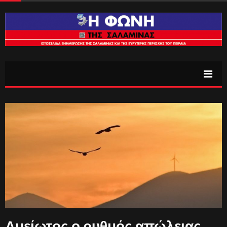
Αμείωτος ο ρυθμός απώλειας