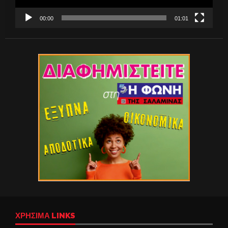
00:00
01:01
ΧΡΉΣΙΜΑ LINKS