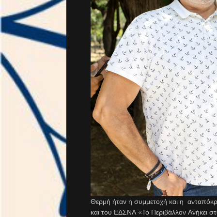
Θερμή ήταν η συμμετοχή και η ανταπόκρ
και του ΕΔΣΝΑ «Το Περιβάλλον Ανήκει σ