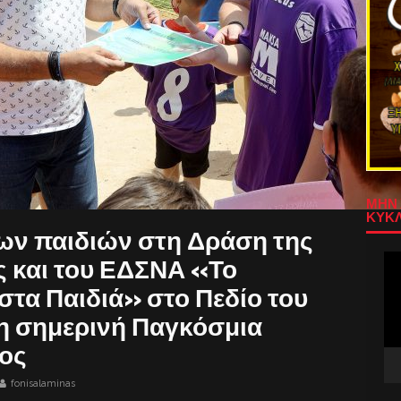
ΜΗΝ 
ΚΥΚΛ
ων παιδιών στη Δράση της
Πρ
ς και του ΕΔΣΝΑ «Το
Αν
στα Παιδιά» στο Πεδίο του
Βίν
η σημερινή Παγκόσμια
ος
fonisalaminas