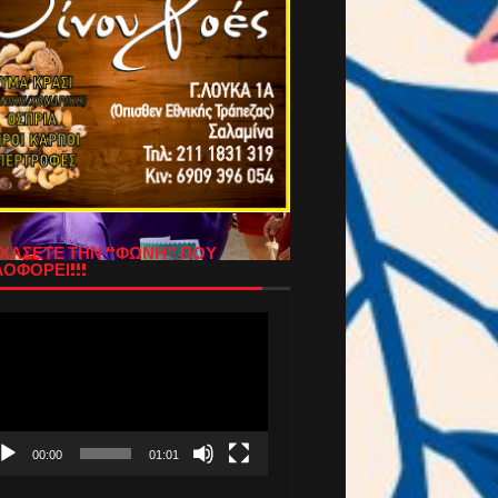
ΧΑΣΕΤΕ ΤΗΝ “ΦΩΝΗ” ΠΟΥ
ΟΦΟΡΕΙ!!!
όγραμμα
απαραγωγής
τεο
00:00
01:01