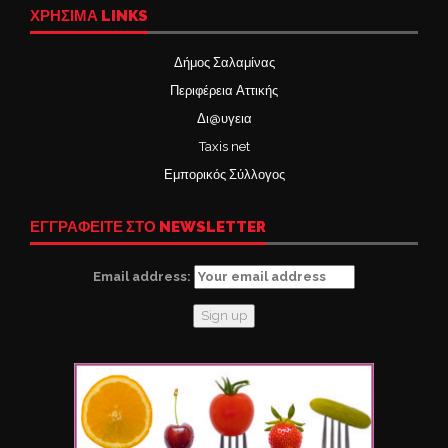
ΧΡΉΣΙΜΑ LINKS
Δήμος Σαλαμίνας
Περιφέρεια Αττικής
Δι@υγεια
Taxis net
Εμπορικός Σύλλογος
ΕΓΓΡΑΦΕΙΤΕ ΣΤΟ NEWSLETTER
Email address: