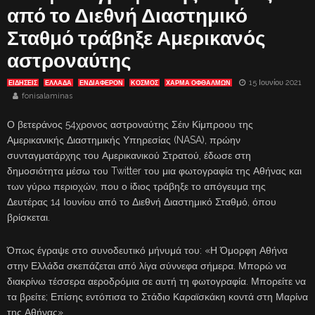
από το Διεθνή Διαστημικό
Σταθμό τράβηξε Αμερικανός
αστροναύτης
15 Ιουνίου 2021
ΕΙΔΗΣΕΙΣ
ΕΛΛΑΔΑ
ΕΝΔΙΑΦΈΡΟΝ
ΚΟΣΜΟΣ
ΧΑΡΜΑ ΟΦΘΑΛΜΩΝ
fonisalaminas
Ο βετεράνος 54χρονος αστροναύτης Σέιν Κίμπροου της
Αμερικανικής Διαστημικής Υπηρεσίας (NASA), πρώην
συνταγματάρχης του Αμερικανικού Στρατού, έδωσε στη
δημοσιότητα μέσω του Twitter του μια φωτογραφία της Αθήνας και
των γύρω περιοχών, που ο ίδιος τράβηξε το απόγευμα της
Δευτέρας 14 Ιουνίου από το Διεθνή Διαστημικό Σταθμό, όπου
βρίσκεται.
Όπως έγραψε στο συνοδευτικό μήνυμά του: «Η Όμορφη Αθήνα
στην Ελλάδα σκεπάζεται από λίγα σύννεφα σήμερα. Μπορώ να
διακρίνω τέσσερα αεροδρόμια σε αυτή τη φωτογραφία. Μπορείτε να
τα βρείτε; Επίσης εντόπισα το Στάδιο Καραϊσκάκη κοντά στη Μαρίνα
της Αθήνας».