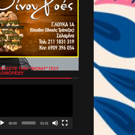
ΧΑΣΕΤΕ ΤΗΝ “ΦΩΝΗ” ΠΟΥ
ΟΦΟΡΕΙ!!!
όγραμμα
απαραγωγής
τεο
00:00
01:01