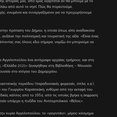
ης ιστορίας μας, από εμάς εξαρτάται αν θα μπούμε με το
 μιλάω από αυτό το νησί. Πώς θα πορευτούμε,
οχής, ενωμένοι και συνεργαζόμενοι για να προχωρήσουμε
στην πρόταση του Δήμου, η οποία όπως είπε αναδεικνύει
αυξάνει την πολιτισμική και τουριστική της αξία. «Είναι ένας
λέποντας σας όλους εδώ σήμερα, νομίζω ότι μπορούμε να
 Αγγελοπούλου ένα αντίγραφο αρχαίας τριήρους, και στη
ς «Ελλάδα 2021» ξεναγήθηκε στη Βιβλιοθήκη – Μουσείο
ουσείο στο ισόγειο του Δημαρχείου.
αστατικής περιόδου (παραδοσιακές φορεσιές, όπλα, κ.α.),
ο του Γεωργίου Καραϊσκάκη, ενθύμιο από την εκταφή του.
ναδικές κάλπες από το 1864, από τις οποίες βγήκε η έκφραση
ίο υπάρχει η πυξίδα του Αντιτορπιλικού «Βέλος».
την κυρία Αγγελοπούλου, το «γιορντάνι», μέρος-κόσμημα