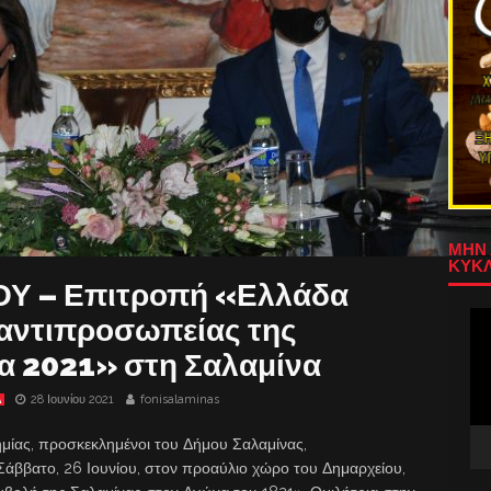
ΜΗΝ 
ΚΥΚΛ
Υ – Επιτροπή «Ελλάδα
Πρ
αντιπροσωπείας της
Αν
α 2021» στη Σαλαμίνα
Βίν
28 Ιουνίου 2021
fonisalaminas
Α
ημίας, προσκεκλημένοι του Δήμου Σαλαμίνας,
άββατο, 26 Ιουνίου, στον προαύλιο χώρο του Δημαρχείου,