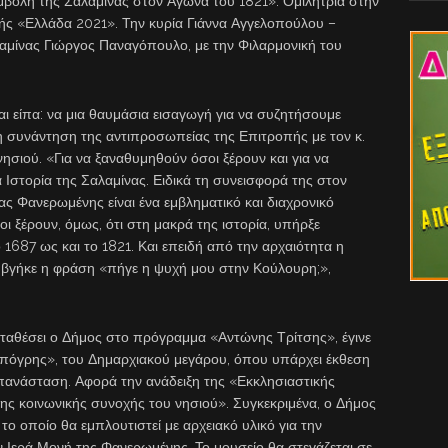
μβολή της Σαλαμίνας στον Αγώνα του 1821». Ομιλήτρια στην
ς «Ελλάδα 2021». Την κυρία Γιάννα Αγγελοπούλου –
μίνας Γιώργος Παναγόπουλο, με την Φιλαρμονική του
ι είπα: να μια θαυμάσια εισαγωγή για να συζητήσουμε
η συνάντηση της αντιπροσωπείας της Επιτροπής με τον κ.
ησιού. «Για να ξαναθυμηθούν όσοι ξέρουν και για να
Ιστορία της Σαλαμίνας. Ειδικά τη συνεισφορά της στον
ς Φανερωμένης είναι ένα εμβληματικό και διαχρονικό
 ξέρουν, όμως, ότι στη μακρά της ιστορία, υπήρξε
 1687 ως και το 1821. Και επειδή από την αρχαιότητα η
 βγήκε η φράση «πήγε η ψυχή μου στην Κούλουρη;»,
ταθέσει ο Δήμος στο πρόγραμμα «Αντώνης Τρίτσης», έγινε
όγρης», του Δημαρχιακού μεγάρου, όπου υπάρχει έκθεση
πανάσταση. Αφορά την ανάδειξη της «Εκκλησιαστικής
της κοινωνικής συνοχής του νησιού». Συγκεκριμένα, ο Δήμος
 το οποίο θα εμπλουτιστεί με αρχειακό υλικό για την
την Ιερά Μονή της Φανερωμένης. Το μουσείο θα στεγάζεται σε