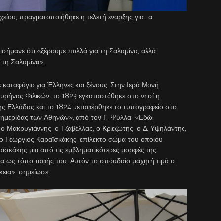
είου, πραγματοποιήθηκε η τελετή έναρξης για τα
ισήμανε ότι «ξέρουμε πολλά για τη Σαλαμίνα, αλλά
 τη Σαλαμίνα».
 καταφύγιο για Έλληνες και ξένους. Στην Ιερά Μονή
ρήνας Φιλικών, το 1823 εγκαταστάθηκε στο νησί η
ς Ελλάδας και το 1824 μεταφέρθηκε το τυπογραφείο στο
ημερίδας των Αθηνών», από τον Γ. Ψύλλα. «Εδώ
ο Μακρυγιάννης, ο Τζαβέλλας, ο Κριεζώτης, ο Δ. Υψηλάντης,
 ο Γεώργιος Καραϊσκάκης, επίλεκτο σώμα του οποίου
αϊσκάκης μια από τις εμβληματικότερες μορφές της
να ως τόπο ταφής του. Αυτόν το σπουδαίο μαχητή τιμά ο
εια», σημείωσε.