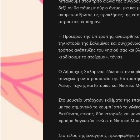
Μπαίνουμε στον τρίτο αιώνα της σύγχρον
δεξί, αν θα πάμε με ούριο άνεμο, μια και
αντιμετωπίζοντας τις προκλήσεις της επ
μπροστά», επισήμανε.
Η Πρόεδρος της Επιτροπής, αναφέρθηκε 
την ιστορία της Σαλαμίνας και συγχρόνως, 
τρόπος ανάπτυξης του νησιού σας και β
κερδίσουμε το στοίχημα», τόνισε.
Ο Δήμαρχος Σαλαμίνας, έδωσε στην κυρία
συνέχεια η αντιπροσωπεία της Επιτροπή
Λαϊκής Τέχνης και Ιστορίας και Ναυτικό Μ
Στο μουσείο υπάρχουν εκθέματα της επαν
με πιο σημαντικό το κουμπί από το γιλέκ
Εκτίθενται, επίσης, δύο ιστορικές και μο
«μαύρο δαγκωτό», ενώ στο Ναυτικό Μουσε
Στο τέλος της ξενάγησης προσφέρθηκε σ