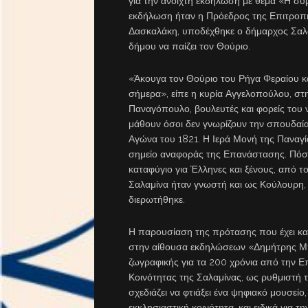
για την ανοιχτή εκδήλωση με θέμα «Η συ
εκδήλωση ήταν η Πρόεδρος της Επιτροπή
Δασκαλάκη, υποδέχθηκε ο δήμαρχος Σαλα
δήμου να παίζει τον Θούριο.
«Άκουγα τον Θούριο του Ρήγα Φεραίου κα
σήμερα», είπε η κυρία Αγγελοπούλου, στ
Παναγόπουλο, βουλευτές και φορείς του ν
μάθουν όσοι δεν γνωρίζουν την σπουδαία 
Αγώνα του 1821. Η Ιερά Μονή της Παναγία
σημείο αναφοράς της Επανάστασης. Πόσοι
καταφύγιο για Έλληνες και ξένους, από το
Σαλαμίνα ήταν γνωστή και ως Κούλουρη,
διερωτήθηκε.
Η παρουσίαση της πρότασης που έχει κα
στην αίθουσα εκδηλώσεων «Δημήτρης Μπ
ζωγραφικής για τα 200 χρόνια από την Ε
Κοινότητας της Σαλαμίνας, ως ρυθμιστή 
σχεδιάζει να φτιάξει ένα ψηφιακό μουσείο,
εκκλησιαστική κοινότητα, και ειδικά για 