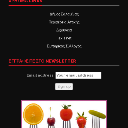
ΧΡΉΣΙΜΑ LINKS
Δήμος Σαλαμίνας
Περιφέρεια Αττικής
Δι@υγεια
Taxis net
Εμπορικός Σύλλογος
ΕΓΓΡΑΦΕΙΤΕ ΣΤΟ NEWSLETTER
Email address: