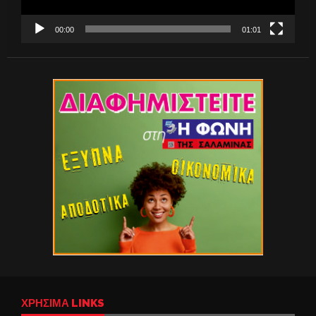
00:00
01:01
ΧΡΉΣΙΜΑ LINKS