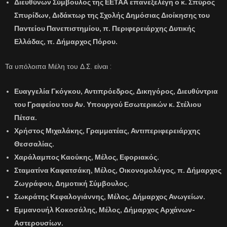
Διευθύνων Σύμβουλος της ΕΕΤΑΑ επανεξελέγη ο κ.
Σπύρος
Σπυρίδων,
Διδάκτωρ της Σχολής Δημόσιας Διοίκησης του
Παντείου Πανεπιστημίου, π. Περιφερειάρχης Δυτικής
Ελλάδας, π. Δήμαρχος Πόρου.
Τα υπόλοιπα Μέλη του Δ.Σ. είναι :
Ευαγγελία Γκόγκου,
Αντιπρόεδρος
,
Δικηγόρος, Διευθύντρια
του Γραφείου του Αν. Υπουργού Εσωτερικών κ. Στέλιου
Πέτσα.
Χρήστος Μιχαλάκης,
Γραμματέας, Αντιπεριφερειάρχης
Θεσσαλίας.
Χαράλαμπος Καούκης,
Μέλος, Εφοριακός.
Σταματίνα Καφατσάκη,
Μέλος, Οικονομολόγος, π. Δήμαρχος
Ζωγράφου, Δημοτική Σύμβουλος.
Σωκράτης Κεφαλογιάννης,
Μέλος, Δήμαρχος Ανωγείων.
Εμμανουήλ Κοκοσάλης,
Μέλος
,
Δήμαρχος Αρχάνων-
Αστερουσίων.