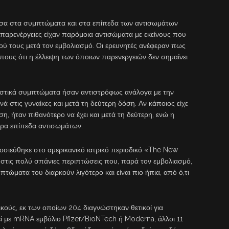
εσα στα συμπτώματα και στα επίπεδα των αντισωμάτων
 παρενέργειες είχαν παρόμοια αντισώματα με εκείνους που
μού τους μετά τον εμβολιασμό. Οι ερευνητές ανέφεραν πως
ους ότι η έλλειψη των όποιων παρενεργειών δεν σημαίνει
ιαστικά συμπτώματα ήσαν αντιστρόφως ανάλογα με την
νά στις γυναίκες και μετά τη δεύτερη δόση. Αν κάποιος είχε
η, ήταν πιθανότερο να έχει και μετά τη δεύτερη, ενώ η
τερα επίπεδα αντισωμάτων.
οσιεύθηκε στο αμερικανικό ιατρικό περιοδικό «The New
ι στις πολύ σπάνιες περιπτώσεις που, παρά τον εμβολιασμό,
τώματα του διαρκούν λιγότερο και είναι πιο ήπια, από ό,τι
ικούς, εκ των οποίων 204 διαγνώστηκαν θετικοί για
εί με mRNA εμβόλιο Pfizer/BioNTech ή Moderna, άλλοι 11