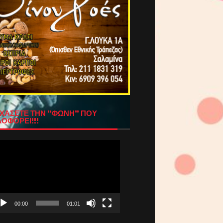
ΧΑΣΕΤΕ ΤΗΝ “ΦΩΝΗ” ΠΟΥ
ΟΦΟΡΕΙ!!!
όγραμμα
απαραγωγής
τεο
00:00
01:01