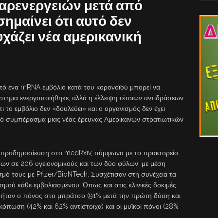
αρενεργειών μετά από
ημαίνει ότι αυτό δεν
χάζει νέα αμερικανική
ό ένα mRNA εμβόλιο κατά του κορονοϊού μπορεί να
ύστημα ενεργοποιήθηκε, αλλά η έλλειψη τέτοιων αντιδράσεων
ι το εμβόλιο δεν «δουλεύει» και ο οργανισμός δεν έχει
ικό συμπέρασμα μιας νέας έρευνας Αμερικανών στρατιωτικών
ική προδημοσίευση στο medRxiv, σύμφωνα με το πρακτορείο
των σε 206 υγειονομικούς και των δύο φύλων, με μέση
ασμό τους με Pfizer/BioNTech. Συσχέτισαν στη συνέχεια τα
σμού κάθε εμβολιασμένου. Όπως και στις κλινικές δοκιμές,
 ήταν ο πόνος στο μπράτσο (91% μετά την πρώτη δόση και
 κόπωση (42% και 62% αντίστοιχα) και οι μυϊκοί πόνοι (28%