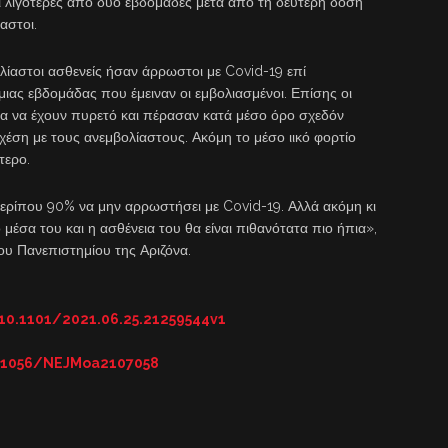
ει λιγότερες από δύο εβδομάδες μετά από τη δεύτερη δόση
αστοι.
λίαστοι ασθενείς ήσαν άρρωστοι με Covid-19 επί
μιας εβδομάδας που έμειναν οι εμβολιασμένοι. Επίσης οι
ητα να έχουν πυρετό και πέρασαν κατά μέσο όρο σχεδόν
σχέση με τους ανεμβολίαστους. Ακόμη το μέσο ιικό φορτίο
τερο.
 περίπου 90% να μην αρρωστήσει με Covid-19. Αλλά ακόμη κι
ό μέσα του και η ασθένεια του θα είναι πιθανότατα πιο ήπια»,
υ Πανεπιστημίου της Αριζόνα.
10.1101/2021.06.25.21259544v1
0.1056/NEJMoa2107058