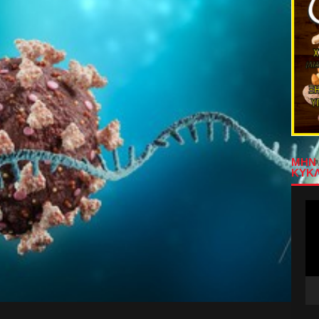
ΜΗΝ 
ΚΥΚΛ
Πρ
Αν
Βίν