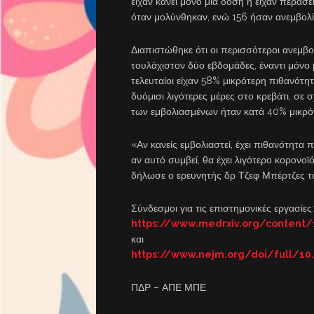
είχαν κάνει μόνο μία δόση ή είχαν περάσ
όταν μολύνθηκαν, ενώ 156 ήσαν ανεμβολί
Διαπιστώθηκε ότι οι περισσότεροι ανεμβο
τουλάχιστον δύο εβδομάδες, έναντι μόνο 
τελευταίοι είχαν 58% μικρότερη πιθανότ
δυόμισι λιγότερες μέρες στο κρεβάτι, σε 
των εμβολιασμένων ήταν κατά 40% μικρό
«Αν κανείς εμβολιαστεί, έχει πιθανότητα
αν αυτό συμβεί, θα έχει λιγότερο κορονοϊ
δήλωσε ο ερευνητής δρ Τζεφ Μπέρτζες το
Σύνδεσμοι για τις επιστημονικές εργασίες:
https://www.medrxiv.org/content/
και
https://www.nejm.org/doi/full/1
ΠΔΡ – ΑΠΕ ΜΠΕ