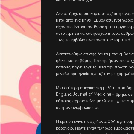
Δεν υπήρχε όμως καμία συσχέτιση ανάμ
μετά από ένα μήνα. Εμβολιασμένοι χωρίς
είχαν πιο έντονη αντίδραση του οργανισ
αυτό πρέπει να καθησυχάσει τους ανθρώπ
πως το εμβόλιο είναι αναποτελεσματικό.
Διαπιστώθηκε επίσης ότι τα μετα-εμβολ
ηλικία και το βάρος. Επίσης ήσαν πιο συχ
κάποιες παρενέργειες μετά την πρώτη δόσ
μεγαλύτερη ηλικία σχετιζόταν με χαμηλό
Μια δεύτερη αμερικανική μελέτη, που δημ
England Journal of Medicine», βρήκε ότ
κάποιος αρρωσταίνει με Covid-19, τα συμπ
αν ήταν ανεμβολίαστος.
Η έρευνα έγινε σε σχεδόν 4.000 υγειονομ
κορονοϊό. Πέντε είχαν πλήρως εμβολιαστ