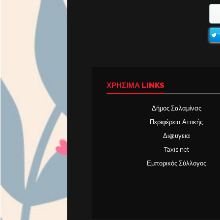
ΧΡΉΣΙΜΑ LINKS
Δήμος Σαλαμίνας
Περιφέρεια Αττικής
Δι@υγεια
Taxis net
Εμπορικός Σύλλογος