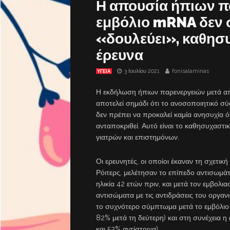
Η απουσία ήπιων π
εμβόλιο mRNA δεν σ
«δουλεύει», καθησυ
έρευνα
3 Ιουλίου 2021
fonisalaminas
ΥΓΕΙΑ
Η εκδήλωση ήπιων παρενεργειών μετά απ
αποτελεί σημάδι ότι το ανοσοποιητικό σ
δεν πρέπει να προκαλεί καμία ανησυχία ότ
ανταποκριθεί. Αυτό είναι το καθησυχαστ
γιατρών και επιστημόνων.
Οι ερευνητές, οι οποίοι έκαναν τη σχετ
Ρόιτερς, μελέτησαν το επίπεδο αντισωμά
ηλικία 42 ετών πριν, και μετά τον εμβολι
αντισώματα με τις αντιδράσεις του οργανι
το συχνότερο σύμπτωμα μετά το εμβόλιο
82% μετά τη δεύτερη) και στη συνέχεια η
και 52% αντίστοιχα).