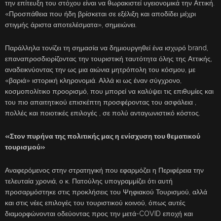
την επίτευξη του στόχου είναι να θωρακιστεί υγειονομικά την Αττική.
«Προσπάθεια που ήδη βρίσκεται σε εξέλιξη και αποδίδει μέχρι
στιγμής άριστα αποτελέσματα», σημειώνει.
Παράλληλα τονίζει τη σημασία να δημιουργηθεί ένα ισχυρό brand,
επαναπροσδιορίζοντας την τουριστική ταυτότητα όλης της Αττικής,
αναδεικνύοντας την ως μια αιώνια μητρόπολη του κόσμου, με
«βαριά» ιστορική κληρονομιά. Αλλά κι ως έναν σύγχρονο,
κοσμοπολίτικο προορισμό, που μπορεί να καλύψει τις επιθυμίες και
του πιο απαιτητικού επισκέπτη προσφέροντας του ασφάλεια ,
πολλές και ποιοτικές επιλογές , σε πολύ ανταγωνιστικό κόστος.
«Στον πυρήνα της πολιτικής μας η ενίσχυση του θεματικού
τουρισμού»
Αναφερόμενος στην στρατηγική που εφαρμόζει η Περιφέρεια την
τελευταία χρονιά, ο κ. Πατούλης υπογραμμίζει ότι αυτή
προσαρμόστηκε στις προκλήσεις του Ψηφιακού Τουρισμού, αλλά
και στις νέες επιλογές του τουριστικού κοινού, όπως αυτές
διαμορφώνονται οδεύοντας προς την μετά-COVID εποχή και