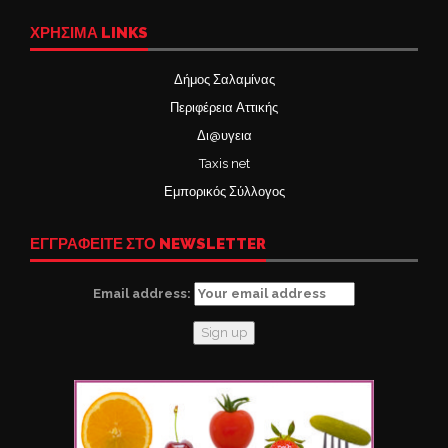
ΧΡΉΣΙΜΑ LINKS
Δήμος Σαλαμίνας
Περιφέρεια Αττικής
Δι@υγεια
Taxis net
Εμπορικός Σύλλογος
ΕΓΓΡΑΦΕΙΤΕ ΣΤΟ NEWSLETTER
Email address: