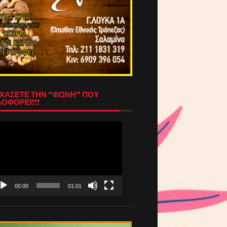
ΧΑΣΕΤΕ ΤΗΝ “ΦΩΝΗ” ΠΟΥ
ΟΦΟΡΕΙ!!!
όγραμμα
απαραγωγής
τεο
00:00
01:01