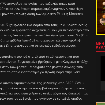
975 επαγγελματίες υγείας που εμβολιάστηκαν κατά
εύθηκε σε 204 άτομα, συμπεριλαμβανομένων 5 που είχαν
βει μόνο την πρώτη δόση των εμβολίων Pfizer ή Moderna.
ν 40% χαμηλότερο ιικό φορτίο από τους μη εμβολιασμένους
ο κίνδυνο εμφάνισης ανιχνεύσιμου ιού για περισσότερο από
σμένους δεν νοσηλεύτηκε και όλοι είχαν ήπια νόσο. Με βάση
ε ότι τα εμβόλια ήταν 91% αποτελεσματικά στην πρόληψη
ΜΗΝ 
ι 81% αποτελεσματικά σε μερικώς εμβολιασμένους.
ΚΥΚΛ
υτοποίηση του ιού στα 10 από τα 16 περιστατικά που
Πρ
λιασμένους. Συγκεκριμένα βρέθηκαν 3 μεταλλαγμένα στελέχη
Αν
Βίν
 στην Καλιφόρνια. Τα δείγματα της μελέτης συλλέχθηκαν
λτα, το οποίο εντοπίστηκε για πρώτη φορά στην Ινδία.
όνο αποτελεσματικά έναντι της μόλυνσης από SARS-CoV-2,
σης. Τα πλεονεκτήματα του εμβολιασμού, σύμφωνα με τους
ντικά για τους επαγγελματίες υγείας λόγω της ιδιαιτερότητας
φών τους με ασθενείς που ανήκουν σε ευπαθείς ομάδες.