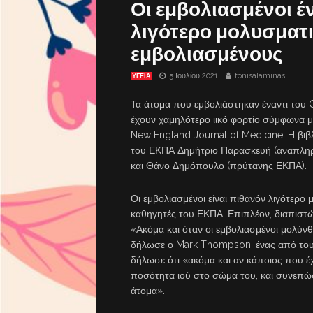
Οι εμβολιασμένοι έ
λιγότερο μολυσματι
εμβολιασμένους
5 Ιουλίου 2021
fonisalaminas
ΥΓΕΙΑ
Τα άτομα που εμβολιάστηκαν έναντι του 
έχουν χαμηλότερο ιικό φορτίο σύμφωνα μ
New England Journal of Medicine. H βιβ
του ΕΚΠΑ Δημήτριο Παρασκευή (αναπληρω
και Θάνο Δημόπουλο (πρύτανης ΕΚΠΑ).
Οι εμβολιασμένοι είναι πιθανόν λιγότερο
καθηγητές του ΕΚΠΑ. Επιπλέον, διαπιστώ
«Ακόμα και όταν οι εμβολιασμένοι μολύνθ
δήλωσε ο Mark Thompson, ένας από τους
δήλωσε ότι «ακόμα και αν κάποιος που έχε
ποσότητα ιού στο σώμα του, και συνεπώς
άτομα».