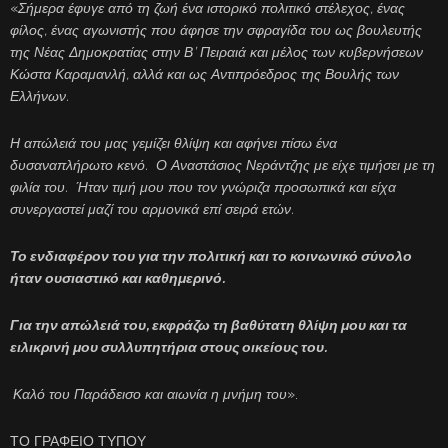
«
Σήμερα έφυγε από τη ζωή ένα ιστορικό πολιτικό στέλεχος, ένας
φίλος, ένας αγωνιστής που άφησε την σφραγίδα του ως βουλευτής
της Νέας Δημοκρατίας στην Β’ Πειραιά και μέλος των κυβερνήσεων
Κώστα Καραμανλή, αλλά και ως Αντιπρόεδρος της Βουλής των
Ελλήνων.
Η απώλειά του μας γεμίζει θλίψη και αφήνει πίσω ένα
δυσαναπλήρωτο κενό. Ο Αναστάσιος Νεράντζης με είχε τιμήσει με τη
φιλία του. Ήταν τιμή μου που τον γνώριζα προσωπικά και είχα
συνεργαστεί μαζί του αρμονικά επί σειρά ετών.
Το ενδιαφέρον του για την πολιτική και το κοινωνικό σύνολο
ήταν ουσιαστικό και καθημερινό.
Για την απώλειά του, εκφράζω τη βαθύτατη θλίψη μου και τα
ειλικρινή μου συλλυπητήρια στους οικείους του.
Καλό του Παράδεισο και αιωνία η μνήμη του
».
ΤΟ ΓΡΑΦΕΙΟ ΤΥΠΟΥ