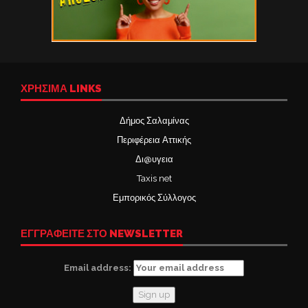
ΧΡΉΣΙΜΑ LINKS
Δήμος Σαλαμίνας
Περιφέρεια Αττικής
Δι@υγεια
Taxis net
Εμπορικός Σύλλογος
ΕΓΓΡΑΦΕΙΤΕ ΣΤΟ NEWSLETTER
Email address: