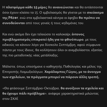
Η
πλατφόρμα κάθε 15 μέρες
θα
ανανεώνεται
και θα εντάσσονται
όσοι έχουν κλείσει τα 15. Ο εμβολιασμός θα γίνεται με το
σκεύασμα
της Pfizer
, ενώ στα εμβολιαστικά κέντρα οι έφηβοι
θα πρέπει να
συνοδεύονται
από τους γονείς ή τους κηδεμόνες του.
Και ενώ ακόμα δεν έχει τελειώσει το καλοκαίρι,
έντονος
προβληματισμός επικρατεί ήδη για το φθινόπωρο
, με τους
ειδικούς να κάνουν λόγο για δύσκολο Σεπτέμβρη, αφού σύμφωνα
πάντα με τους ίδιους, θα κολλήσουν όλοι οι ανεμβολίαστοι, εξαιτίας
της πιο μεταδοτικής νέας μετάλλαξης.
Μάλιστα, όπως επεσήμανε ο καθηγητής Παθολογίας και μέλος της
Επιτροπής Λοιμωξιολόγων,
Χαράλαμπος Γώγος, με το άνοιγμα
των σχολείων, τα πράγματα μπορεί να πάρουν άλλη τροπή.
«Θα φτάσουμε Σεπτέμβριο-Οκτώβριο,
θα ανοίξουν τα σχολεία και
θα έχουμε πάλι πρόβλημα
», ανέφερε χαρακτηριστικά μιλώντας
στον ΣΚΑΪ.