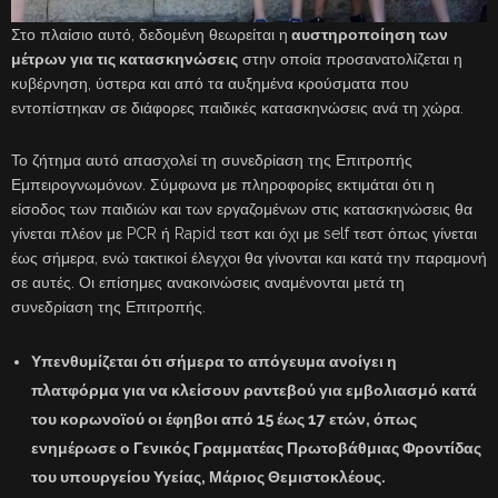
Στο πλαίσιο αυτό, δεδομένη θεωρείται η
αυστηροποίηση των
μέτρων για τις κατασκηνώσεις
στην οποία προσανατολίζεται η
κυβέρνηση, ύστερα και από τα αυξημένα κρούσματα που
εντοπίστηκαν σε διάφορες παιδικές κατασκηνώσεις ανά τη χώρα.
Το ζήτημα αυτό απασχολεί τη συνεδρίαση της Επιτροπής
Εμπειρογνωμόνων. Σύμφωνα με πληροφορίες εκτιμάται ότι η
είσοδος των παιδιών και των εργαζομένων στις κατασκηνώσεις θα
γίνεται πλέον με PCR ή Rapid τεστ και όχι με self τεστ όπως γίνεται
έως σήμερα, ενώ τακτικοί έλεγχοι θα γίνονται και κατά την παραμονή
σε αυτές. Οι επίσημες ανακοινώσεις αναμένονται μετά τη
συνεδρίαση της Επιτροπής.
Υπενθυμίζεται ότι σήμερα το απόγευμα ανοίγει η
πλατφόρμα για να κλείσουν ραντεβού για
εμβολιασμό
κατά
του κορωνοϊού οι έφηβοι από
15 έως 17 ετών,
όπως
ενημέρωσε ο Γενικός Γραμματέας Πρωτοβάθμιας Φροντίδας
του υπουργείου Υγείας,
Μάριος Θεμιστοκλέους
.