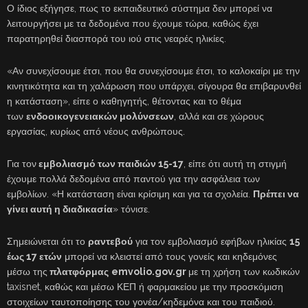
Ο ίδιος εξήγησε, πως το εκπαιδευτικό σύστημα δεν μπορεί να
λειτουργήσει με τα δεδομένα που έχουμε τώρα, καθώς έχει
παρατηρηθεί διασπορά του ιού στις νεαρές ηλικίες.
«Αν συνεχίσουμε έτσι, που θα συνεχίσουμε έτσι, το καλοκαίρι με την
κινητικότητα και τη χαλάρωση που υπάρχει, σίγουρα θα επιβαρυνθεί
η κατάσταση», είπε ο καθηγητής, θέτοντας και το θέμα
των
ενδοοικογενειακών μολύνσεων
, αλλά και σε χώρους
εργασίας, κυρίως από νέους ανθρώπους.
Για τον
εμβολιασμό των παιδιών 15-17
, είπε ότι αυτή τη στιγμή
έχουμε πολλά δεδομένα από παντού για την ασφάλεια των
εμβολίων. «Η κατάσταση είναι κρίσιμη και για τα σχολεία.
Πρέπει να
γίνει αυτή η διαδικασία
» τόνισε.
Σημειώνεται ότι το
ραντεβού
για τον εμβολιασμό εφήβων ηλικίας
15
έως 17 ετών
μπορεί να κλειστεί από τους γονείς και κηδεμόνες
μέσω της
πλατφόρμας
emvolio.gov.gr
με τη χρήση των κωδικών
taxisnet, καθώς και μέσω ΚΕΠ ή φαρμακείου με την προσκόμιση
στοιχείων ταυτοποίησης του γονέα/κηδεμόνα και του παιδιού.