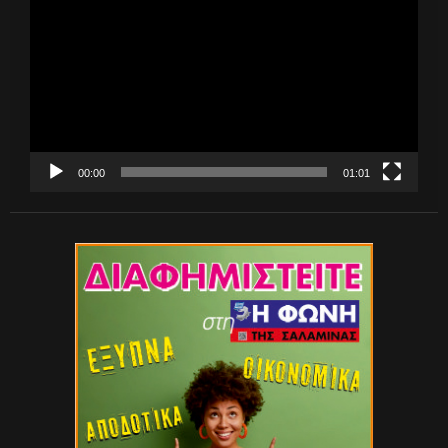
Βίντεο
00:00
01:01