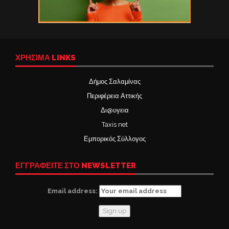
ΧΡΉΣΙΜΑ LINKS
Δήμος Σαλαμίνας
Περιφέρεια Αττικής
Δι@υγεια
Taxis net
Εμπορικός Σύλλογος
ΕΓΓΡΑΦΕΙΤΕ ΣΤΟ NEWSLETTER
Email address: