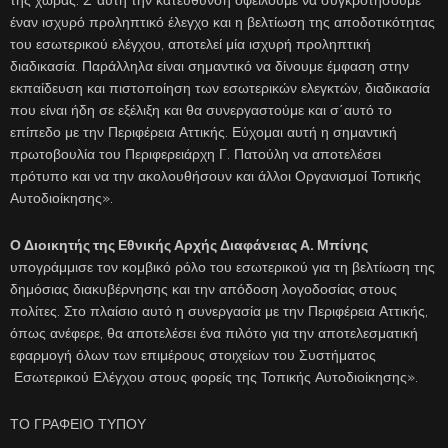
της χώρας. Σ΄αυτή την κατεύθυνση οφείλουμε να συγκροτήσουμε
έναν ισχυρό προληπτικό έλεγχο και η βελτίωση της αποδοτικότητας
του εσωτερικού ελέγχου, αποτελεί μία ισχυρή προληπτική
διαδικασία. Παράλληλα είναι σημαντικό να δίνουμε έμφαση στην
εκπαίδευση και πιστοποίηση των εσωτερικών ελεγκτών, διαδικασία
που είναι ήδη σε εξέλιξη και θα συνεργαστούμε και σ΄αυτό το
επίπεδο με την Περιφέρεια Αττικής. Εύχομαι αυτή η σημαντική
πρωτοβουλία του Περιφερειάρχη Γ. Πατούλη να αποτελέσει
πρότυπο και να την ακολουθήσουν και άλλοι Οργανισμοί Τοπικής
Αυτοδιοίκησης».
Ο Διοικητής της Εθνικής Αρχής Διαφάνειας Α. Μπίνης
υπογράμμισε τον κομβικό ρόλο του εσωτερικού για τη βελτίωση της
δημόσιας διακυβέρνησης και την απόδοση λογοδοσίας στους
πολίτες. Στο πλαίσιο αυτό η συνεργασία με την Περιφέρεια Αττικής,
όπως ανέφερε, θα αποτελέσει ένα πιλότο για την αποτελεσματική
εφαρμογή όλων των επιμέρους στοιχείων του Συστήματος
Εσωτερικού Ελέγχου στους φορείς της Τοπικής Αυτοδιοίκησης».
ΤΟ ΓΡΑΦΕΙΟ ΤΥΠΟΥ