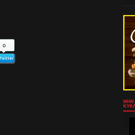
0
Twitter
ΜΗΝ 
ΚΥΚΛ
Πρ
Αν
Βίν