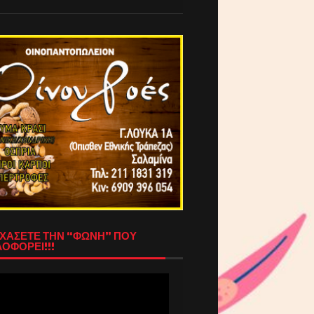
ΧΑΣΕΤΕ ΤΗΝ “ΦΩΝΗ” ΠΟΥ
ΟΦΟΡΕΙ!!!
όγραμμα
απαραγωγής
τεο