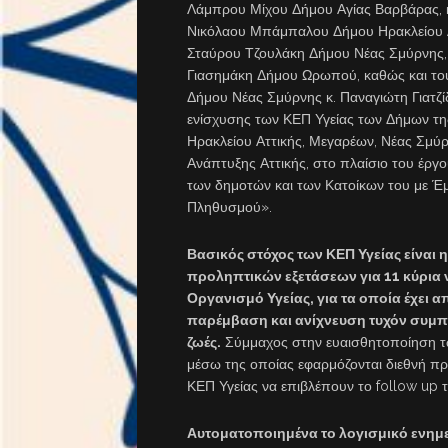
Λάμπρου Μίχου Δήμου Αγίας Βαρβάρας, κ
Νικόλαου Μπάμπαλου Δήμου Ηρακλείου Ατ
Σταύρου Τζουλάκη Δήμου Νέας Σμύρνης, 
Γιασημάκη Δήμου Ωρωπού, καθώς και του
Δήμου Νέας Σμύρνης κ. Παναγιώτη Γιατζί
ενίσχυσης των ΚΕΠ Υγείας των Δήμων της
Ηρακλείου Αττικής, Μεγαρέων, Νέας Σμύ
Ανάπτυξης Αττικής, στο πλαίσιο του έ
των δημοτών και των Κατοίκων του με Έ
Πληθυσμού».
Βασικός στόχος των ΚΕΠ Υγείας είναι
προληπτικών εξετάσεων για 11 κύρια
Οργανισμό Υγείας, για τα οποία έχει 
παρέμβαση και ανίχνευση τυχόν συμπ
ζωές.
Σύμμαχος στην ευαισθητοποίηση τω
μέσω της οποίας εφαρμόζονται διεθνή π
ΚΕΠ Υγείας να επιβλέπουν το follow up τ
Α
υτοματοποιημένα το λογισμικό ενημε