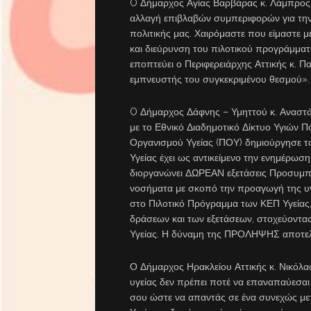
O Δήμαρχος Αγίας Βαρβάρας κ. Λάμπρος
αλλαγή επιβλαβών συμπεριφορών για την 
πολιτικής μας. Χαιρόμαστε που είμαστε μ
και διεύρυνση του πιλοτικού προγράμμα
εποπτεύει ο Περιφερειάρχης Αττικής κ. Π
εμπνευστής του συγκεκριμένου θεσμού».
O Δήμαρχος Δάφνης – Υμηττού κ. Αναστ
με το Εθνικό Διαδημοτικό Δίκτυο Υγιών 
Οργανισμού Υγείας (ΠΟΥ) δημιούργησε το
Υγείας έχει ως αντικείμενο την ενημέρω
διοργανώνει ΔΩΡΕΑΝ εξετάσεις Προσυμπτ
νοσήματα με σκοπό την προαγωγή της υγε
στο Πιλοτικό Πρόγραμμα των ΚΕΠ Υγείας,
δράσεων και των εξετάσεων, στοχεύοντας
Υγείας. Η δύναμη της ΠΡΟΛΗΨΗΣ αποτελε
Ο Δήμαρχος Ηρακλείου Αττικής κ. Νικόλ
υγείας δεν πρέπει ποτέ να επαναπαύεσαι σ
σου ώστε να απαντάς σε ένα συνεχώς μετ