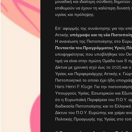
μοναδική και ιδιαίτερη σύνθεση δημοτών 
επιθυμούν να έχουν τη καλύτερη δυνατή
υγείας και πρόληψης.
Επ’ αφορμής της συνάντησης για την επ
Αττικής
υπέγραψε και τη νέα Πιστοποί
Η ανανέωση της Πιστοποίησης στο Ευρωπ
Πενταετία του Προγράμματος Υγιείς Πό
υποψηφιότητας που υποβλήθηκε τον Οκτώβ
τιμή να είναι στην πρώτη Ομάδα των 8 
Δίκτυα με χρονική ισχύ έως το 2025 και
Υγείας και Περιφερειάρχης Αττικής κ. Γ
Πιστοποιητικό το οποίο έχει ήδη υπογρά
Hans Henri P. Kluge. Για την πιστοποίη
Υπουργούς Υγείας, Εσωτερικών και Εξωτε
ότι η Ευρωπαϊκή Περιφέρεια του Π.Ο.Υ. α
διαδικασία Πιστοποίησης και το Ελληνικ
Δίκτυο του Π.Ο.Υ. Ευρώπης και χαίρει α
Πολιτικής Προαγωγής της Υγείας στο τοπ