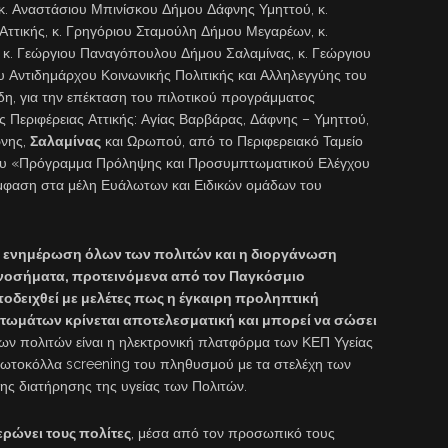
. Αναστάσιου Μπινίσκου Δήμου Δάφνης Υμηττού, κ.
τικής, κ. Γρηγόριου Σταμούλη Δήμου Μεγαρέων, κ.
κ. Γεώργιου Παναγόπουλου Δήμου Σαλαμίνας, κ. Γεώργιου
 Αντιδημάρχου Κοινωνικής Πολιτικής και Αλληλεγγύης του
δη, για την επέκταση του πιλοτικού προγράμματος
 Περιφέρειας Αττικής: Αγίας Βαρβάρας, Δάφνης – Υμηττού,
ρνης,
Σαλαμίνας
και Ωρωπού, από το Περιφερειακό Ταμείο
ργου «Πρόγραμμα Πρόληψης και Προσυμπτωματικού Ελέγχου
μφαση στα μέλη Ευάλωτων και Ειδικών ομάδων του
 η ενημέρωση όλων των πολιτών και η διοργάνωση
 νοσήματα, προτεινόμενα από τον Παγκόσμιο
αποδειχθεί με μελέτες πως η έγκαιρη προληπτική
τωμάτων κρίνεται αποτελεσματική και μπορεί να σώσει
ν πολιτών είναι η ηλεκτρονική πλατφόρμα των ΚΕΠ Υγείας
ρωτοκόλλα screening του πληθυσμού με τα στελέχη των
ης διατήρησης της υγείας των Πολιτών.
ρώνει τους πολίτες
, μέσα από τον προσωπικό τους