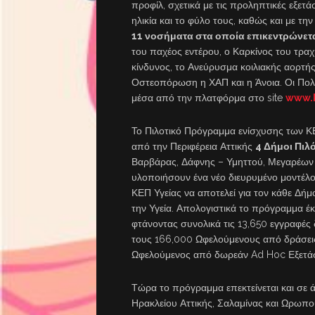
προφίλ, σχετικά με τις προληπτικές εξετ
ηλικία και το φύλο τους, καθώς και με τ
11 νοσήματα στα οποία επικεντρώνετα
του παχέος εντέρου, ο Καρκίνος του τραχ
κίνδυνος, το Ανεύρυσμα κοιλιακής αορτή
Οστεοπόρωση η ΧΑΠ και η Άνοια. Οι Πολ
μέσα από την πλατφόρμα στο site
www.
Το Πιλοτικό Πρόγραμμα ενίσχυσης των ΚΕ
από την Περιφέρεια Αττικής
4 Δήμοι Πιλ
Βαρβάρας, Δάφνης – Υμηττού, Μεγαρέων κ
υλοποιήσουν ένα νέο διευρυμένο μοντέλο 
ΚΕΠ Υγείας να αποτελεί για τον κάθε Δ
την Υγεία. Απολογιστικά το πρόγραμμα έ
φτάνοντας συνολικά τις 13,650 εγγραφές
τους 166,000 Ωφελούμενους από δράσεις
Ωφελούμενος από δωρεάν Ad Hoc Εξετάσ
Τώρα το πρόγραμμα επεκτείνεται και σε 
Ηρακλείου Αττικής, Σαλαμίνας και Ωρωπο