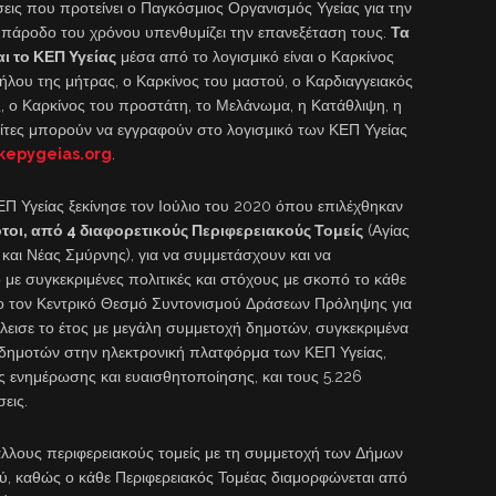
άσεις που προτείνει ο Παγκόσμιος Οργανισμός Υγείας για την
ην πάροδο του χρόνου υπενθυμίζει την επανεξέταση τους.
Τα
ι το ΚΕΠ Υγείας
μέσα από το λογισμικό είναι ο Καρκίνος
ήλου της μήτρας, ο Καρκίνος του μαστού, ο Καρδιαγγειακός
ς, ο Καρκίνος του προστάτη, το Μελάνωμα, η Κατάθλιψη, η
ίτες μπορούν να εγγραφούν στο λογισμικό των ΚΕΠ Υγείας
kepygeias.org
.
Π Υγείας ξεκίνησε τον Ιούλιο του 2020 όπου επιλέχθηκαν
ότοι, από 4 διαφορετικούς Περιφερειακούς Τομείς
(Αγίας
αι Νέας Σμύρνης), για να συμμετάσχουν και να
με συγκεκριμένες πολιτικές και στόχους με σκοπό το κάθε
ήμο τον Κεντρικό Θεσμό Συντονισμού Δράσεων Πρόληψης για
κλεισε το έτος με μεγάλη συμμετοχή δημοτών, συγκεκριμένα
 δημοτών στην ηλεκτρονική πλατφόρμα των ΚΕΠ Υγείας,
 ενημέρωσης και ευαισθητοποίησης, και τους 5.226
εις.
άλλους περιφερειακούς τομείς με τη συμμετοχή των Δήμων
ύ, καθώς ο κάθε Περιφερειακός Τομέας διαμορφώνεται από