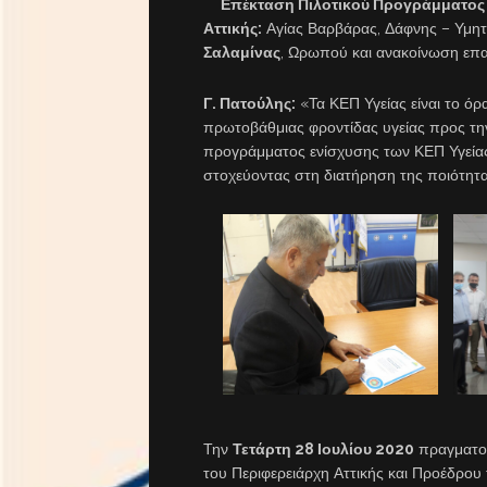
Επέκταση Πιλοτικού Προγράμματος 
Αττικής:
Αγίας Βαρβάρας, Δάφνης – Υμηττ
Σαλαμίνας
, Ωρωπού και ανακοίνωση επα
Γ. Πατούλης:
«Τα ΚΕΠ Υγείας είναι το ό
πρωτοβάθμιας φροντίδας υγείας προς την
προγράμματος ενίσχυσης των ΚΕΠ Υγείας,
στοχεύοντας στη διατήρηση της ποιότητ
Την
Τετάρτη 28 Ιουλίου 2020
πραγματοπ
του Περιφερειάρχη Αττικής και Προέδρο