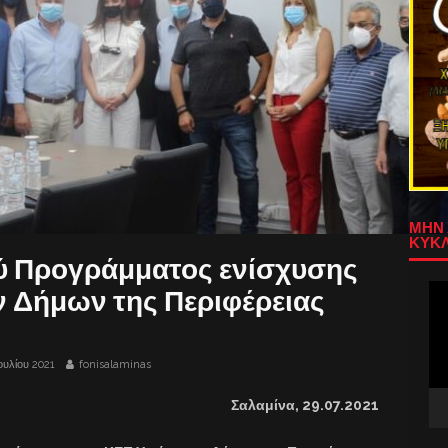
ΜΗΝ 
ΚΥΚΛ
ύ Προγράμματος ενίσχυσης
Πρ
ν Δήμων της Περιφέρειας
Αν
Βίν
ουλίου 2021
fonisalaminas
Σαλαμίνα, 2
9
.07.2021