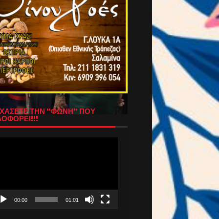
ΧΑΣΕΤΕ ΤΗΝ “ΦΩΝΗ” ΠΟΥ
ΟΦΟΡΕΙ!!!
όγραμμα
απαραγωγής
τεο
00:00
01:01