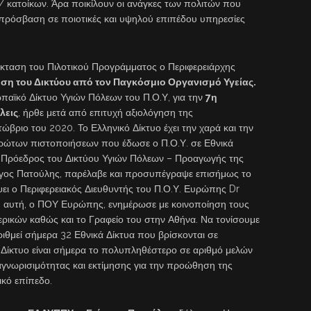
/ κατοίκων. Άρα ποικίλουν οι ανάγκες των πολιτών που
 πρόσβαση σε ποιοτικές και υψηλού επιπέδου υπηρεσίες
έκταση του Πιλοτικού Προγράμματος ο Περιφερειάρχης
ηση του Δικτύου από τον Παγκόσμιο Οργανισμό Υγείας.
αϊκό Δίκτυο Υγιών Πόλεων του Π.Ο.Υ, για την
7η
λεις
, ήρθε μετά από επιτυχή αξιολόγηση της
ριο του 2020. Το Ελληνικό Δίκτυο έχει την χαρά και την
πρώτων πιστοποιήσεων που έδωσε ο Π.Ο.Υ. σε Εθνικά
 ο Πρόεδρος του Δικτύου Υγιών Πόλεων – Προαγωγής της
ιώργος Πατούλης, παρέλαβε και προσυπέγραψε επισήμως το
ψει ο Περιφερειακός Διευθυντής του Π.Ο.Υ. Ευρώπης Dr
ση αυτή, ο ΠΟΥ Ευρώπης, ενημέρωσε με κοινοποίηση τους
ρικών καθώς και το Γραφείο του στην Αθήνα. Να τονίσουμε
ριθμεί σήμερα 32 Εθνικά Δίκτυα που βρίσκονται σε
ό Δίκτυο είναι σήμερα το πολυπληθέστερο σε αριθμό μελών
ναγνωρισιμότητας και εκτίμησης για την προώθηση της
ικό επίπεδο.