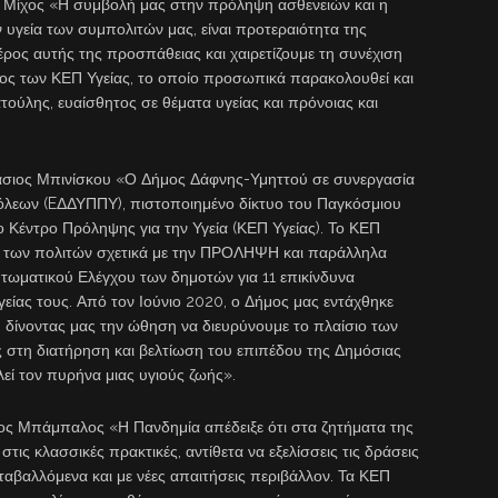
 Μίχος «Η συμβολή μας στην πρόληψη ασθενειών και η
υγεία των συμπολιτών μας, είναι προτεραιότητα της
έρος αυτής της προσπάθειας και χαιρετίζουμε τη συνέχιση
τος των ΚΕΠ Υγείας, το οποίο προσωπικά παρακολουθεί και
ατούλης, ευαίσθητος σε θέματα υγείας και πρόνοιας και
άσιος Μπινίσκου «Ο Δήμος Δάφνης-Υμηττού σε συνεργασία
Πόλεων (EΔΔΥΠΠΥ), πιστοποιημένο δίκτυο του Παγκόσμιου
 Κέντρο Πρόληψης για την Υγεία (ΚΕΠ Υγείας). Το ΚΕΠ
ση των πολιτών σχετικά με την ΠΡΟΛΗΨΗ και παράλληλα
ωματικού Ελέγχου των δημοτών για 11 επικίνδυνα
ίας τους. Από τον Ιούνιο 2020, ο Δήμος μας εντάχθηκε
 δίνοντας μας την ώθηση να διευρύνουμε το πλαίσιο των
 στη διατήρηση και βελτίωση του επιπέδου της Δημόσιας
ί τον πυρήνα μιας υγιούς ζωής».
αος Μπάμπαλος «Η Πανδημία απέδειξε ότι στα ζητήματα της
τις κλασσικές πρακτικές, αντίθετα να εξελίσσεις τις δράσεις
αβαλλόμενα και με νέες απαιτήσεις περιβάλλον. Τα ΚΕΠ