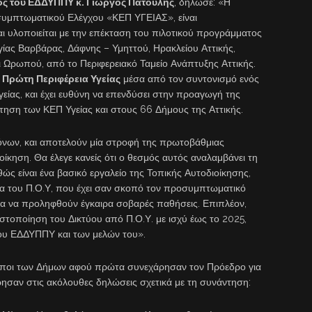
ος του ΕΔΔΥΠΠΥ κ. Γιώργος Πατούλης
, δήλωσε: «Η
υμπτωματικού Ελέγχου «ΚΕΠ ΥΓΕΙΑΣ», είναι
αι υλοποιείται με την επέκταση του πιλοτικού προγράμματος
ίας Βαρβάρας, Δάφνης – Υμηττού, Ηρακλείου Αττικής,
 Ωρωπού, από το Περιφερειακό Ταμείο Ανάπτυξης Αττικής.
 Πρώτη Περιφέρεια
Υγείας
μέσα από τον συντονισμό ενός
ίας, και έχει ευθύνη να επενδύσει στην προαγωγή της
ότηση των ΚΕΠ Υγείας και στους 66 Δήμους της Αττικής.
όνων, και αποτελούν μία στροφή της πρωτοβάθμιας
οίκηση. Θα έλεγε κανείς ότι ο θεσμός αυτός αναλαμβάνει τη
ς είναι ένα βασικό εργαλείο της Τοπικής Αυτοδιοίκησης,
α του Π.Ο.Υ, που έχει σαν σκοπό τον προσυμπτωματικό
ια να προληφθούν έγκαιρα σοβαρές παθήσεις. Επιπλέον,
στοποίηση του Δικτύου από Π.Ο.Υ. με ισχύ έως το 2025,
του ΕΔΔΥΠΠΥ και των μελών του».
όσωποι των Δήμων αφού πρώτα συνεχάρησαν τον Πρόεδρο για
ησαν στις ακόλουθες δηλώσεις σχετικά με τη συνάντηση: