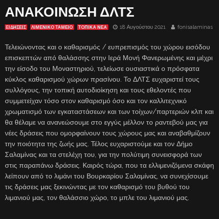
ΑΝΑΚΟΙΝΩΣΗ ΔΛΤΣ
18 Αυγούστου 2021
fonisalaminas
ΕΙΔΗΣΕΙΣ
ΛΙΜΕΝΙΚΌ ΤΑΜΕΊΟ
ΤΟΠΙΚΑ ΝΕΑ
Τελειώνοντας και ο καθαρισμός / ευπρεπισμός του χώρου εισόδου
επισκεπτών από θαλάσσης στην Ιερά Μονή Φανερωμένης και μέχρι
την είσοδο του Μοναστηριού, τελείωσε ουσιαστικά ο πρόσφατα
κύκλος καθαρισμού χώρων πρασίνου. Το ΔΛΤΣ ευχαριστεί τους
συλλόγους, την τοπική αυτοδιοίκηση και τους εθελοντές που
συμμετείχαν τόσο στον καθαρισμό όσο και τον καλλιτεχνικό
χρωματισμό των εγκαταστάσεων και των τοίχων/παρτεριών κλπ και
θα θέλαμε να ανανεώσουμε στο εγγύς μέλλον το ραντεβού μας για
νέες δράσεις που ομορφαίνουν τους χώρους μας και αναβαθμίζουν
την ποιότητα της ζωής μας. Τέλος ευχαριστούμε και τον Δήμο
Σαλαμίνας και τα στελέχη του, για την πολύτιμη συνεισφορά των
στις παραπάνω δράσεις. Καιρός τώρα, που τα ελλιμενιζόμενα σκάφη
λείπουν από το λιμάνι του Βουρκαρίου Σαλαμίνας, να συνεχίσουμε
τις δράσεις μας ξεκινώντας με τον καθαρισμό του βυθού του
λιμανιού μας, τον θαλάσσιο χώρο, το μπλε του λιμανιού μας.