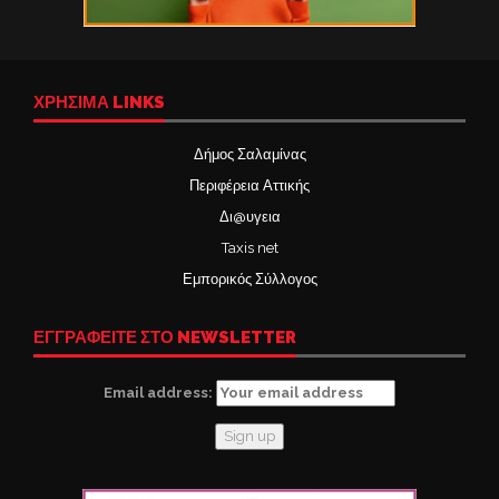
ΧΡΉΣΙΜΑ LINKS
Δήμος Σαλαμίνας
Περιφέρεια Αττικής
Δι@υγεια
Taxis net
Εμπορικός Σύλλογος
ΕΓΓΡΑΦΕΙΤΕ ΣΤΟ NEWSLETTER
Email address: