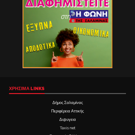
ΧΡΉΣΙΜΑ LINKS
Δήμος Σαλαμίνας
Περιφέρεια Αττικής
Δι@υγεια
Taxis net