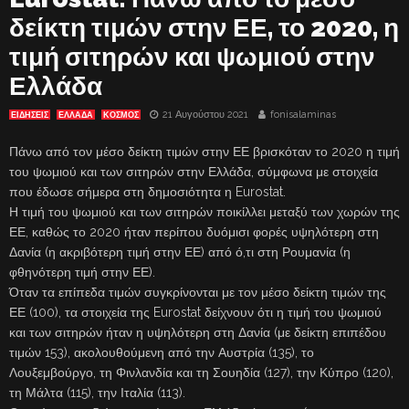
δείκτη τιμών στην ΕΕ, το 2020, η
τιμή σιτηρών και ψωμιού στην
Ελλάδα
21 Αυγούστου 2021
fonisalaminas
ΕΙΔΗΣΕΙΣ
ΕΛΛΑΔΑ
ΚΟΣΜΟΣ
Πάνω από τον μέσο δείκτη τιμών στην ΕΕ βρισκόταν το 2020 η τιμή
του ψωμιού και των σιτηρών στην Ελλάδα, σύμφωνα με στοιχεία
που έδωσε σήμερα στη δημοσιότητα η Eurostat.
Η τιμή του ψωμιού και των σιτηρών ποικίλλει μεταξύ των χωρών της
ΕΕ, καθώς το 2020 ήταν περίπου δυόμισι φορές υψηλότερη στη
Δανία (η ακριβότερη τιμή στην ΕΕ) από ό,τι στη Ρουμανία (η
φθηνότερη τιμή στην ΕΕ).
Όταν τα επίπεδα τιμών συγκρίνονται με τον μέσο δείκτη τιμών της
ΕΕ (100), τα στοιχεία της Eurostat δείχνουν ότι η τιμή του ψωμιού
και των σιτηρών ήταν η υψηλότερη στη Δανία (με δείκτη επιπέδου
τιμών 153), ακολουθούμενη από την Αυστρία (135), το
Λουξεμβούργο, τη Φινλανδία και τη Σουηδία (127), την Κύπρο (120),
τη Μάλτα (115), την Ιταλία (113).