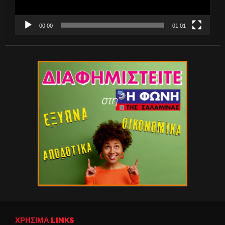
00:00
01:01
ΧΡΉΣΙΜΑ LINKS