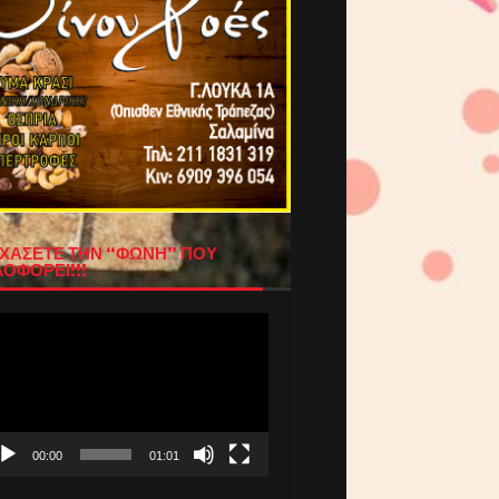
ΧΑΣΕΤΕ ΤΗΝ “ΦΩΝΗ” ΠΟΥ
ΟΦΟΡΕΙ!!!
όγραμμα
απαραγωγής
τεο
00:00
01:01