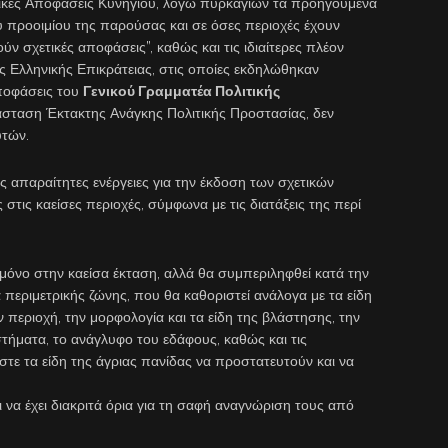
τικές Αποφάσεις Κυνηγίου, λόγω πυρκαγιών τα προηγούμενα
υ προοιμίου της παρούσας και σε όσες περιοχές έχουν
ούν σχετικές αποφάσεις”, καθώς και τις ιδιαίτερες πλέον
ης Ελληνικής Επικράτειας, στις οποίες εκδηλώθηκαν
αποφάσεις του
Γενικού Γραμματέα Πολιτικής
τάσταση Έκτακτης Ανάγκης Πολιτικής Προστασίας, δεν
υτών.
ς απαραίτητες ενέργειες για την έκδοση των σχετικών
τις καείσες περιοχές, σύμφωνα με τις διατάξεις της περί
μόνο στην καείσα έκταση, αλλά θα συμπεριληφθεί κατά την
α περιμετρικής ζώνης, που θα καθοριστεί ανάλογα με τα είδη
ν περιοχή, την μορφολογία και τα είδη της βλάστησης, την
τήματα, το ανάγλυφο του εδάφους, καθώς και τις
τε τα είδη της άγριας πανίδας να προστατευτούν και να
 να έχει διακριτά όρια για τη σαφή αναγνώριση τους από