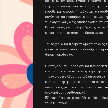
οποίες έχουν εκδοθεί Δασικές Απαγορευ
έτη, όπως αναφέρεται στο σημείο (30) το
εκδοθεί και ισχύουν ή πρόκειται να εκδοθ
συνθήκες και απαιτήσεις στις περιοχές τ
πυρκαγιές και για τις οποίες εκδίδονται 
Προστασίας
για την κήρυξή τους σε κα
επιτρέπεται η άσκηση της θήρας εντός α
Ταυτόχρονα θα προβείτε άμεσα σε όλες τι
δασικών απαγορευτικών διατάξεων θήρας σ
θήρας νομοθεσίας.
Η απαγόρευση θήρας δεν θα περιοριστεί 
κρίση σας και μία ικανοποιητική επιφάνει
της άγριας πανίδας που ενδιαιτώνται στη
επίδραση της φωτιάς στα δασικά οικοσυσ
αποστάσεις μεταξύ καμένων εκτάσεων, ώσ
ανακάμψουν πληθυσμιακά.
Εξυπακούεται ότι η οριοθέτηση θα πρέπει
τους κυνηγούς.