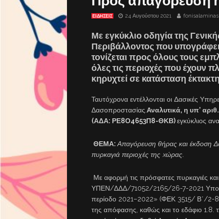
Προς απαγόρευση η 
24 Αυγούστου 2021
fonisalaminas
ΕΙΔΗΣΕΙΣ
Με εγκύκλιο οδηγία της Γενικ
Περιβάλλοντος που υπογράφει
τονίζεται προς όλους τους εμπ
όλες τις περιοχές που έχουν πλ
κηρυχτεί σε κατάσταση έκτακτ
Ταυτόχρονα εντέλλονται οι Δασικές Υπηρε
Δασοπροστασίας.
Αναλυτικά, η υπ’ α
(ΑΔΑ: ΡΕ8Ο4653Π8-ΘΚΒ)
εγκύκλιος ανα
ΘΕΜΑ:
Απαγόρευση θήρας και έκδοση Δα
πυρκαγιά περιοχές της xώρας.
Με αφορμή τις πρόσφατες πυρκαγιές και 
ΥΠΕΝ/ΔΔΔ/71052/2165/26-7-2021 Υπουργ
περίοδο 2021–2022» (ΦΕΚ 3515/ Β΄/2-8-2
της απόφασης, καθώς και το εδάφιο 1.8. τ