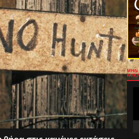
ΜΗΝ 
ΚΥΚΛ
Πρ
Αν
Βίν