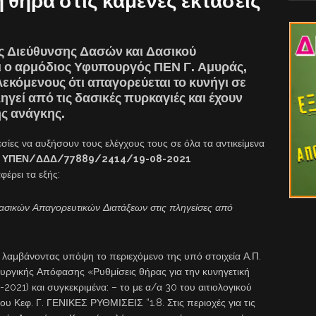
θήρα στις καμένες εκτάσεις
ής Διεύθυνσης Δασών και Δασικού
 ο αρμόδιος Υφυπουργός ΠΕΝ Γ. Αμυράς,
λεκόμενους ότι απαγορεύεται το κυνήγι σε
ηγεί από τις δασικές πυρκαγιές και έχουν
ης ανάγκης.
σίες να αυξήσουν τους ελέγχους τους σε όλα τα αντικείμενα
ριθ. ΥΠΕΝ/ΔΔΔ/77889/2414/19-08-2021
φέρει τα εξής:
σικών Απαγορευτικών Διατάξεων στις πληγείσες από
λαμβάνοντας υπόψη το περιεχόμενο της υπό στοιχεία Α.Π.
ικής Απόφασης «Ρυθμίσεις θήρας για την κυνηγετική
021) και συγκεκριμένα: – το με α/α 30 του αιτιολογικού
ου Κεφ. Γ. ΓΕΝΙΚΕΣ ΡΥΘΜΙΣΕΙΣ “1.8. Στις περιοχές για τις