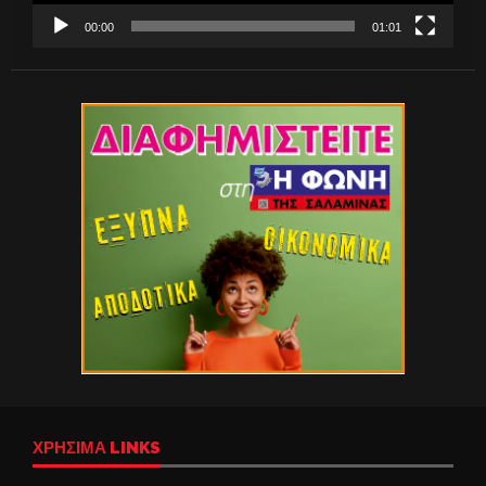
00:00
01:01
ΧΡΉΣΙΜΑ LINKS