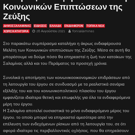
Κοινωνικών Επιπτώσεων της
Ζεύξης
ΔΗΜΟΣ ΣΑΛΑΜΙΝΑΣ
ΕΙΔΗΣΕΙΣ
ΕΛΛΑΔΑ
ΕΝΔΙΑΦΈΡΟΝ
ΤΟΠΙΚΑ ΝΕΑ
28 Αυγούστου 2021
fonisalaminas
ΧΩΡΊΣ ΚΑΤΗΓΟΡΊΑ
Στο παρακάτω συμπέρασμα καταλήγει η άκρως ενδιαφέρουσα
Μελέτη των Κοινωνικών επιπτώσεων της Ζεύξης. Μέσα σε αυτή θα
μπορέσουμε να δούμε πόσο θα επηρεαστεί η ζωή των κατοίκων της
Σαλαμίνας αλλά και του Περάματος τα προσεχή χρόνια.
Συνολικά η αποτίμηση των κοινωνικοοικονομικών επιδράσεων από
τη λειτουργία του έργου σε συνδυασμό με τα ρεαλιστικά σενάρια
εξέλιξής του και του κοινωνικοπολιτικού πλαισίου του έργου
εμφανίζεται ιδιαίτερα θετική και επωφελής για όλα τα ενδιαφερόμενα
μέρη του έργου.
Η Σαλαμίνα αποτελεί ουσιαστικά το μόνο ενδιαφερόμενο μέρος του
έργου, το οποίο μπορεί να επηρεαστεί αμεσότερα από την
επέλευση των ενδεχόμενων ρίσκων από τη λειτουργία του, σε ότι
αφορά ιδιαίτερα τις περιβαλλοντικές οχλήσεις, που θα επηρεάσουν