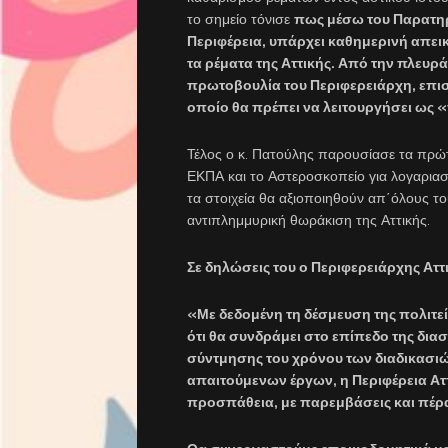
το σημείο τόνισε
πως μέσω του Παρατη
Περιφέρεια, υπάρχει καθημερινή απε
τα ρέματα της Αττικής. Από την πλευρ
πρωτοβουλία του Περιφερειάρχη, επισ
οποίο θα πρέπει να λειτουργήσει ως «
Τέλος ο κ. Πατούλης παρουσίασε τα πρώ
ΕΚΠΑ και το Αστεροσκοπείο για λογαριασμ
τα στοιχεία θα αξιοποιηθούν απ΄όλους τ
αντιπλημμυρική θωράκιση της Αττικής.
Σε δηλώσεις του ο Περιφερειάρχης Αττ
«Με δεδομένη τη δέσμευση της πολιτ
ότι θα συνδράμει στο επίπεδο της δι
σύντμησης του χρόνου των διαδικασιώ
απαιτούμενων έργων, η Περιφέρεια Αττ
προσπάθεια, με παρεμβάσεις και πέρ