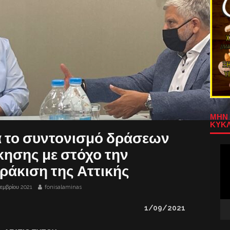
ΜΗΝ 
ΚΥΚΛ
α το συντονισμό δράσεων
Πρ
κησης με στόχο την
Αν
ράκιση της Αττικής
Βίν
εμβρίου 2021
fonisalaminas
1
/0
9
/2021