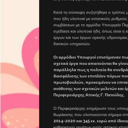
Κατά τη σύσκεψη συζητήθηκε ο τρόπος με
που ήδη υλοποιεί με εντατικούς ρυθμούς
συμβάσεων με το αρμόδιο Υπουργείο Περ
σχεδίασε και υλοποιεί ήδη, όπως είναι η
έργων και των έργων ορεινής υδρονομίας 
δασικών υπηρεσιών.
Οι αρμόδιοι Υπουργοί επισήμαναν πως
σχετικά έργα που απαιτούνται θα γίνο
παράλληλα πως η πολιτεία θα συνδράμε
διασφάλισης των επιπλέον πόρων που
πρωτοβουλιών, προκειμένου να επιταχ
ανάθεσης των σχετικών μελετών και έρ
Περιφερειάρχης Αττικής Γ. Πατούλης.
Ο Περιφερειάρχης ενημέρωσε τους υπουρ
θωράκισης που υλοποιούνται σήμερα στ
2014-2020 και 345 εκ. ευρώ από ίδιου
καθαρισμού ρεμάτων εντός αστικού ιστού 