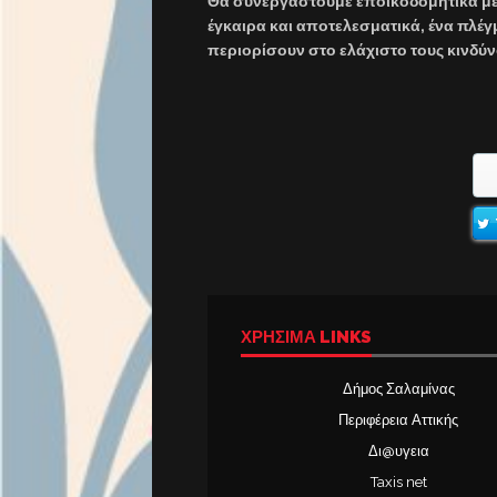
Θα συνεργαστούμε εποικοδομητικά με 
έγκαιρα και αποτελεσματικά, ένα πλέ
περιορίσουν στο ελάχιστο τους κινδ
ΧΡΉΣΙΜΑ LINKS
Δήμος Σαλαμίνας
Περιφέρεια Αττικής
Δι@υγεια
Taxis net