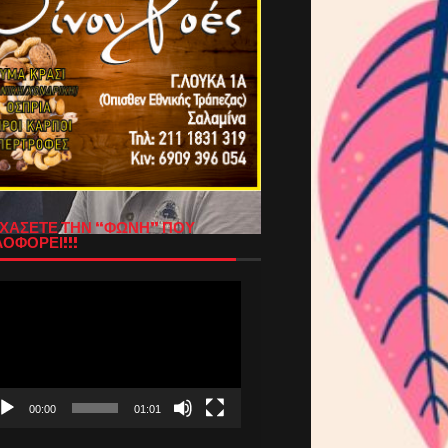
ΧΑΣΕΤΕ ΤΗΝ “ΦΩΝΗ” ΠΟΥ
ΟΦΟΡΕΙ!!!
όγραμμα
απαραγωγής
τεο
00:00
01:01