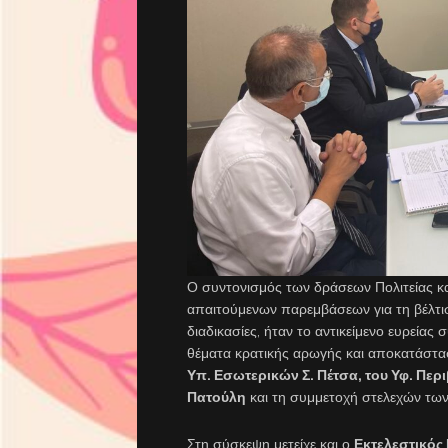
Ο συντονισμός των δράσεων Πολιτείας κ
απαιτούμενων παρεμβάσεων για τη βέλτισ
διαδικασίες, ήταν το αντικείμενο ευρείας
θέματα κρατικής αρωγής και αποκατάστ
Υπ. Εσωτερικών Σ. Πέτσα, του Υφ. Περ
Πατούλη
και τη συμμετοχή στελεχών των
Στη σύσκεψη μετείχε και ο
Εκτελεστικός 