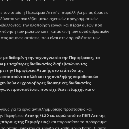
 τον οποίο η Περιφέρεια Αττικής, παράλληλα με τις δράσεις
 δύναται να αναλάβει, μέσω σχετικών προγραμματικών
ιβάλλοντος, την υλοποίηση έργων και πέραν αυτών που
 εκπόνηση των μελετών και η κατασκευή των αντιδιαβρωτικών
στις καμένες εκτάσεις, που είναι στην αρμοδιότητα των
 με δεδομένη την τεχνογνωσία της Περιφέρειας, τα
υν με ταχύτερες διαδικασίες διαβεβαιώνοντας
ι την Περιφέρεια Αττικής στο επίπεδο της
 απαιτούνται αλλά και της ανάληψης νομοθετικών
υνθούν οι χρονοβόρες διοικητικές διαδικασίες
γων, προϋποθέσεις που είχε θέσει εξαρχής και ο
γούς για τα έργα αντιπλημμυρικής προστασίας και
ην Περιφέρεια
Αττικής (120 εκ. ευρώ από το ΠΕΠ Αττικής
ς πόρους της Περιφέρειας)
και παρουσίασε το πρόγραμμα
το οποίο βρίσκεται σε εξέλιξη σε καθημερινή βάση. Σ΄αυτό