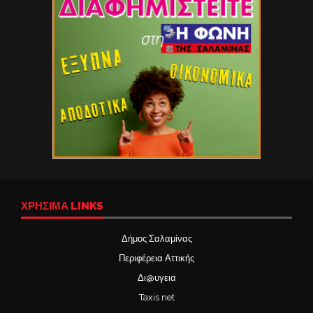
ΧΡΉΣΙΜΑ LINKS
Δήμος Σαλαμίνας
Περιφέρεια Αττικής
Δι@υγεια
Taxis net