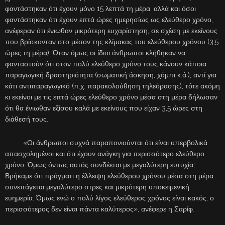
φαντάστηκαν ότι έχουν μόνο 15 λεπτά τη μέρα, αλλά και όσοι
φαντάστηκαν ότι έχουν επτά ώρες ημερησίως ως ελεύθερο χρόνο,
ανέφεραν ότι ένιωθαν μικρότερη ευχαρίστηση, σε σχέση με εκείνους
που βρίσκονταν στο μέσον της κλίμακας του ελεύθερου χρόνου (3,5
ώρες τη μέρα). Όταν όμως οι ίδιοι άνθρωποι κλήθηκαν να
φανταστούν ότι στον πολύ ελεύθερο χρόνο τους κάνουν κάποια
παραγωγική δραστηριότητα (σωματική άσκηση, χόμπι κ.ά.), αντί για
κάτι αντιπαραγωγικό (π.χ. παρακολούθηση τηλεόρασης), τότε ακόμη
κι εκείνοι με τις επτά ώρες ελεύθερο χρόνο μέσα στη μέρα δήλωσαν
ότι θα ένιωθαν εξίσου καλά με εκείνους που είχαν 3,5 ώρες στη
διάθεσή τους.
«Οι άνθρωποι συχνά παραπονιούνται ότι είναι υπερβολικά
απασχολημένοι και ότι έχουν ανάγκη για περισσότερο ελεύθερο
χρόνο. Όμως όντως αυτός συνδέεται με μεγαλύτερη ευτυχία;
Βρήκαμε ότι πράγματι η έλλειψη ελεύθερου χρόνου μέσα στη μέρα
συνεπάγεται μεγαλύτερο στρες και μικρότερη υποκειμενική
ευημερία. Όμως ενώ ο πολύ λίγος ελεύθερος χρόνος είναι κακός, ο
περισσότερος δεν είναι πάντα καλύτερος», ανέφερε η Σαρίφ.