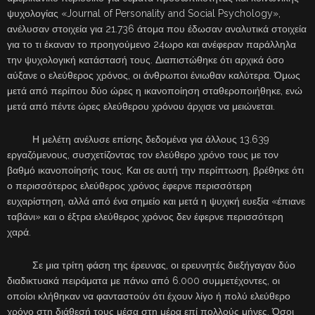
ψυχολογίας «Journal of Personality and Social Psychology»,
ανέλυσαν στοιχεία για 21.736 άτομα που έδωσαν αναλυτικά στοιχεία
για το τι έκαναν το προηγούμενο 24ωρο και ανέφεραν παράλληλα
την ψυχολογική κατάστασή τους. Διαπιστώθηκε ότι αρχικά όσο
αύξανε ο ελεύθερος χρόνος, οι άνθρωποι ένιωθαν καλύτερα. Όμως
μετά από περίπου δύο ώρες η ικανοποίηση σταθεροποιήθηκε, ενώ
μετά από πέντε ώρες ελεύθερου χρόνου άρχισε να μειώνεται.
Η μελέτη ανέλυσε επίσης δεδομένα για άλλους 13.639
εργαζόμενους, συσχετίζοντας τον ελεύθερο χρόνο τους με τον
βαθμό ικανοποίησής τους. Και σε αυτή την περίπτωση, βρέθηκε ότι
ο περισσότερος ελεύθερος χρόνος έφερνε περισσότερη
ευχαρίστηση, αλλά από ένα σημείο και μετά η ψυχική ευεξία «έπιανε
ταβάνι» και ο έξτρα ελεύθερος χρόνος δεν έφερνε περισσότερη
χαρά.
Σε μια τρίτη φάση της έρευνας, οι ερευνητές διεξήγαγαν δύο
διαδικτυακά πειράματα με πάνω από 6.000 συμμετέχοντες, οι
οποίοι κλήθηκαν να φανταστούν ότι έχουν λίγο ή πολύ ελεύθερο
χρόνο στη διάθεσή τους μέσα στη μέρα επί πολλούς μήνες. Όσοι