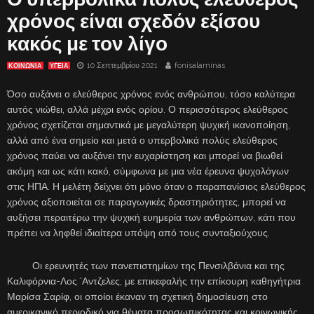
χρόνος είναι σχεδόν εξίσου
κακός με τον λίγο
10 Σεπτεμβρίου 2021
fonisalaminas
ΚΟΙΝΩΝΙΑ
ΥΓΕΙΑ
Όσο αυξάνει ο ελεύθερος χρόνος ενός ανθρώπου, τόσο καλύτερα
αυτός νιώθει, αλλά μέχρι ενός ορίου. Ο περισσότερος ελεύθερος
χρόνος σχετίζεται σημαντικά με μεγαλύτερη ψυχική ικανοποίηση,
αλλά από ένα σημείο και μετά ο υπερβολικά πολύς ελεύθερος
χρόνος παύει να αυξάνει την ευχαρίστηση και μπορεί να βιωθεί
ακόμη και ως κάτι κακό, σύμφωνα με μια νέα έρευνα ψυχολόγων
στις ΗΠΑ. Η μελέτη δείχνει ότι μόνο όταν ο παραπανίσιος ελεύθερος
χρόνος αξιοποιείται σε παραγωγικές δραστηριότητες, μπορεί να
αυξήσει περαιτέρω την ψυχική ευημερία των ανθρώπων, κάτι που
πρέπει να ληφθεί ιδιαίτερα υπόψη από τους συνταξιούχους.
Οι ερευνητές των πανεπιστημίων της Πενσιλβάνια και της
Καλιφόρνια-Λος ‘Αντζελες, με επικεφαλής την επίκουρη καθηγήτρια
Μαρίσα Σαρίφ, οι οποίοι έκαναν τη σχετική δημοσίευση στο
αμερικανικό περιοδικό για θέματα προσωπικότητας και κοινωνικής