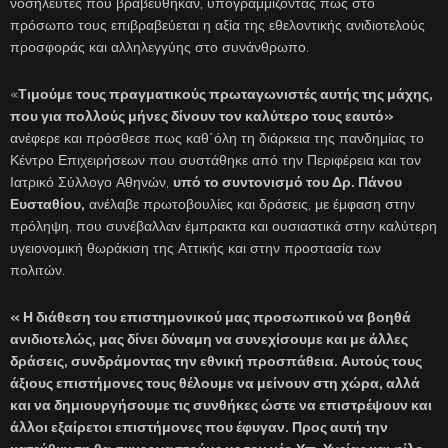
νοσηλευτές που βραβεύθηκαν, υπογραμμίζοντας πως στο
πρόσωπο τους επιβραβεύεται η αξία της εθελοντικής ανιδιοτελούς
προσφοράς και αλληλεγγύης στο συνάνθρωπο.
«
Τιμούμε τους πραγματικούς πρωταγωνιστές αυτής της μάχης,
που για πολλούς μήνες δίνουν τον καλύτερο τους εαυτό»
ανέφερε και πρόσθεσε πως καθ΄όλη τη διάρκεια της πανδημίας το
Κέντρο Επιχειρήσεων που συστάθηκε από την Περιφέρεια και τον
Ιατρικό Σύλλογο Αθηνών,
υπό το συντονισμό του Δρ. Πάνου
Ευσταθίου,
ανέλαβε πρωτοβουλίες και δράσεις, με έμφαση στην
πρόληψη, που συνέβαλλαν έμπρακτα και ουσιαστικά στην καλύτερη
υγειονομική θωράκιση της Αττικής και στην προστασία των
πολιτών.
« Η διάθεση του επιστημονικού μας προσωπικού να βοηθά
ανιδιοτελώς, μας δίνει δύναμη να συνεχίσουμε και με άλλες
δράσεις, συνδράμοντας την εθνική προσπάθεια. Αυτούς τους
άξιους επιστήμονες τους θέλουμε να μείνουν στη χώρα, αλλά
και να δημιουργήσουμε τις συνθήκες ώστε να επιστρέψουν και
άλλοι εξαίρετοι επιστήμονες που έφυγαν. Προς αυτή την