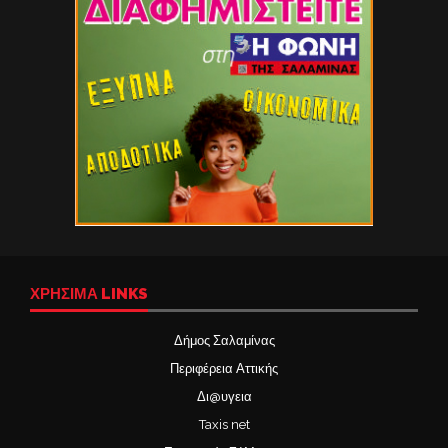
ΧΡΉΣΙΜΑ LINKS
Δήμος Σαλαμίνας
Περιφέρεια Αττικής
Δι@υγεια
Taxis net