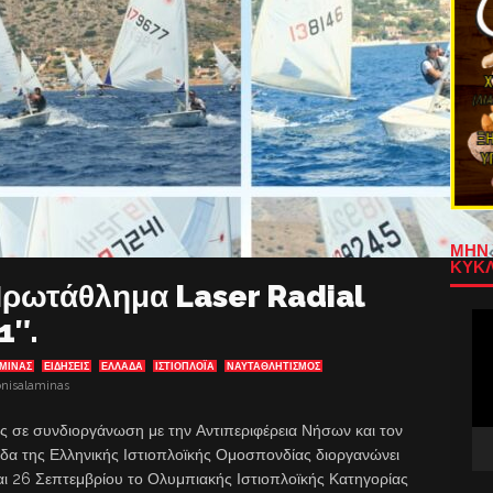
ΜΗΝ 
ΚΥΚΛ
ρωτάθλημα Laser Radial
Πρ
1″.
Αν
Βίν
ΜΙΝΑΣ
ΕΙΔΗΣΕΙΣ
ΕΛΛΑΔΑ
ΙΣΤΙΟΠΛΟΪ́Α
ΝΑΥΤΑΘΛΗΤΙΣΜΟΣ
onisalaminas
ς σε συνδιοργάνωση με την Αντιπεριφέρεια Νήσων και τον
δα της Ελληνικής Ιστιοπλοϊκής Ομοσπονδίας διοργανώνει
αι 26 Σεπτεμβρίου το Ολυμπιακής Ιστιοπλοϊκής Κατηγορίας