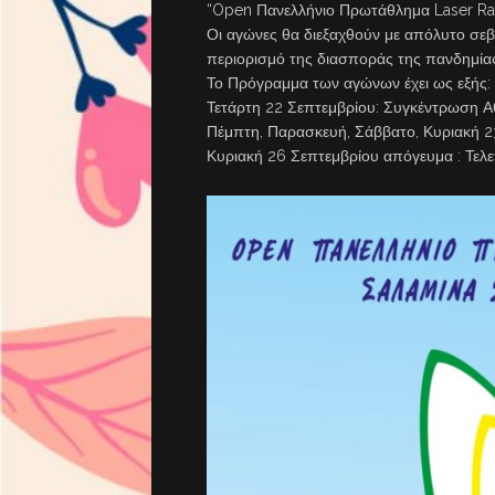
“Open Πανελλήνιο Πρωτάθλημα Laser Rad
Οι αγώνες θα διεξαχθούν με απόλυτο σε
περιορισμό της διασποράς της πανδημία
Το Πρόγραμμα των αγώνων έχει ως εξής:
Τετάρτη 22 Σεπτεμβρίου: Συγκέντρωση Α
Πέμπτη, Παρασκευή, Σάββατο, Κυριακή 23,
Κυριακή 26 Σεπτεμβρίου απόγευμα : Τε