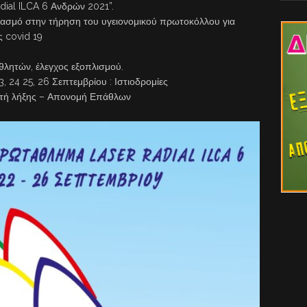
ial ILCA 6 Ανδρών 2021”.
βασμό στην τήρηση του υγειονομικού πρωτοκόλλου για
ς covid 19
θλητών, έλεγχος εξοπλισμού.
 24 25, 26 Σεπτεμβρίου : Ιστιοδρομίες
λετή λήξης – Απονομή Επάθλων