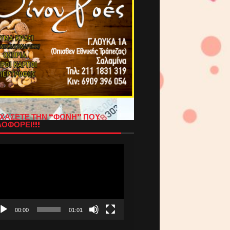
ΧΑΣΕΤΕ ΤΗΝ “ΦΩΝΗ” ΠΟΥ
ΟΦΟΡΕΙ!!!
όγραμμα
απαραγωγής
τεο
00:00
01:01