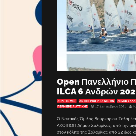
Open Πανελλήνιο Π
ILCA 6 Ανδρών 202
ΑΘΛΗΤΙΣΜΟΣ
ΑΝΤΙΠΕΡΙΦΈΡΕΙΑ ΝΉΣΩΝ
ΔΗΜΟΣ ΣΑΛΑ
17 Σεπτεμβρίου 2021
f
ΠΕΡΙΦΕΡΕΙΑ ΑΤΤΙΚΗΣ
Ο Ναυτικός Όμιλος Βουρκαρίου Σαλαμίνα
ΑΚΟΙΠΟΠ Δήμου Σαλαμίνας, υπό την αιγί
στον κόλπο της Σαλαμίνας από 22 έως κ