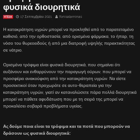
φυσικά διουρητικά
17 Σεπτεμβρίου 2021
fonisalaminas
ΥΓΕΙΑ
Η κατακράτηση υγρών μπορεί να προκληθεί από το παρατεταμένο
καθισιό, από την ορθοστασία, από ορισμένα φάρμακα, το ήπαρ, τη
νόσο του θυρεοειδούς ή από μια διατροφή υψηλής περιεκτικότητας
σε νάτριο.
Ορισμένα τρόφιμα είναι φυσικά διουρητικά, που σημαίνει ότι
αυξάνουν και ενθαρρύνουν την παραγωγή ούρων, που μπορεί να
προσφέρει ανακούφιση από την κατακράτηση υγρών. Να είστε
προσεκτικοί όταν προχωράτε σε αυτο-θεραπεία για την
κατακράτηση υγρών, γιατί αν καταναλώσετε πάρα πολλά διουρητικά
μπορεί να πάθετε αφυδάτωση που με τη σειρά της μπορεί να
προκαλέσει σοβαρά προβλήματα υγείας.
Ας δούμε ποια είναι τα τρόφιμα και τα ποτά που μπορούν να
δράσουν ως φυσικά διουρητικά: