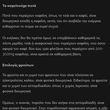
Τα καφεϊνούχα ποτά
Ποτά που περιέχουν καφεΐνη, όπως το τσάι και ο καφές, είναι
διουρητικά επειδή η καφεΐνη, εκτός του ότι ανεβάζει την ενέργεια,
ενθαρρύνει το σώμα να ουρεί συχνά.
Οι ενήλικες δεν θα πρέπει όμως να υπερβαίνουν καθημερινά τις
πέντε μερίδες τσάι ή αναψυκτικά που περιέχουν καφεΐνη, ενώ όσον
αφορά τον καφέ, δύο έως τρία φλιτζάνια που περιέχουν από 200-
300mg καφεΐνης, είναι αρκετά σε καθημερινή βάση.
Επιλογές φρούτων
Τα φρούτα και οι χυμοί των φρούτων που είναι πλούσιοι σε
ηλεκτρολύτες καλίου, είναι φυσικά διουρητικά. Ειδικότερα, τα φρούτα
και οι χυμοί των εσπεριδοειδών, όπως ο χυμός λεμονιού, είναι
φυσικά διουρητικά.
Ομοίως, ο ανανάς, παρόλο που δεν ανήκει στα εσπεριδοειδή, είναι
ένα φυσικό διουρητικό. Στην παραδοσιακή αφρικανική ιατρική, η ρίζα