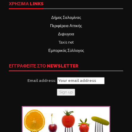
ΧΡΉΣΙΜΑ LINKS
Δήμος Σαλαμίνας
Περιφέρεια Αττικής
Δι@υγεια
Taxis net
Εμπορικός Σύλλογος
ΕΓΓΡΑΦΕΙΤΕ ΣΤΟ NEWSLETTER
Email address: