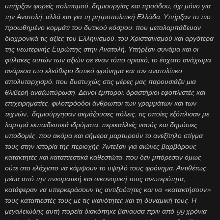
υπήρξαν φορείς πολιτισμού, δημιουργίας και προόδου, όχι μόνο για
την Ανατολή, αλλά και για τη μητροπολιτική Ελλάδα. Υπήρξαν το πιο
προωθημένο κομμάτι του δυτικού κόσμου, που μεταλαμπάδευαν
διαχρονικά τις αξίες του Ελληνισμού, του Χριστιανισμού και αργότερα
της νεωτερικής Ευρώπης στην Ανατολή. Υπήρξαν συνάμα και οι
φύλακες αυτών των αξιών σε έναν τόπο οριακό, το έσχατο ανάχωμα
ανάμεσα στο ελεύθερο δυτικό φρόνημα και τον ανατολίτικο
απολυταρχισμό, που δυστυχώς στις μέρες μας παρουσιάζει μια
θλιβερή αναζωπύρωση. Δεινοί έμποροι, δραστήριοι εφοπλιστές και
επιχειρηματίες, φιλοπρόοδοι άνθρωποι των γραμμάτων και των
τεχνών, δημιούργησαν ακμάζουσες πόλεις, τις οποίες εξόπλισαν με
λαμπρά εκπαιδευτικά ιδρύματα, περικαλλείς ναούς και δημόσιες
υποδομές, που ακόμα και σήμερα μαρτυρούν το ανεξίτηλο στίγμα
τους στην ιστορία της περιοχής. Άντεξαν για αιώνες βαρβάρους
κατακτητές και καταπιεστικά καθεστώτα, που δεν μπόρεσαν όμως
ούτε στο ελάχιστο να κάμψουν το υψηλό τους φρόνημα. Αντιθέτως,
μέσα από την πνευματική και οικονομική τους ανωτερότητα,
κατάφεραν να υπερκεράσουν τις αντιξοότητες και να «κατακτήσουν»
τους καταπιεστές τους με τις ικανότητες και τη δυναμική τους. Η
μεγαλειώδης αυτή πορεία διακόπηκε βάναυσα πριν από 99 χρόνια