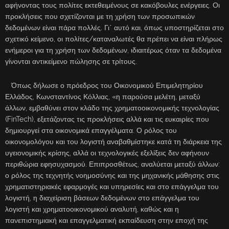
αφήνοντας τους πολίτες εκτεθειμένους σε κακόβουλες ενέργειες. Οι
προκλήσεις που σχετίζονται με τη χρήση των προσωπικών
δεδομένων είναι πάρα πολλές. Γι΄ αυτό και, όπως υποστηρίζεται στο
σχετικό κείμενο, οι πολίτες/καταναλωτές θα πρέπει να είναι πλήρως
ενήμεροι για τη χρήση των δεδομένων, ιδιαιτέρως όταν τα δεδομένα
γίνονται αντικείμενο πώλησης σε τρίτους.
Όπως δήλωσε ο πρόεδρος του Οικονομικού Επιμελητηρίου
Ελλάδος, Κωνσταντίνος Κόλλιας, «η παρούσα μελέτη, μεταξύ
άλλων, εμβαθύνει στον κλάδο της χρηματοοικονομικής τεχνολογίας
(FinTech), εξετάζοντας τις προκλήσεις αλλά και τις ευκαιρίες που
δημιουργεί στα οικονομικά επαγγέλματα. Ο ρόλος του
οικονομολόγου και του λογιστή αναβαθμίστηκε κατά τη διάρκεια της
υγειονομικής κρίσης, αλλά οι τεχνολογικές εξελίξεις δεν αφήνουν
περιθώρια εφησυχασμού. Επιπροσθέτως, αναλύεται μεταξύ άλλων:
ο ρόλος της τεχνητής νοημοσύνης και της μηχανικής μάθησης στις
χρηματιστηριακές εφαρμογές και υπηρεσίες και στο επάγγελμα του
λογιστή, η διαχείριση βάσεων δεδομένων στο επάγγελμα του
λογιστή και χρηματοοικονομικού αναλυτή, καθώς και η
πανεπιστημιακή και επαγγελματική εκπαίδευση στην εποχή της