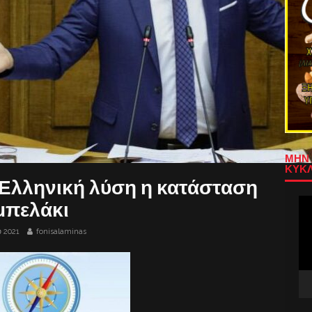
ΜΗΝ 
ΚΥΚΛ
 Ελληνική λύση η κατάσταση
Πρ
μπελάκι
Αν
Βίν
υ 2021
fonisalaminas