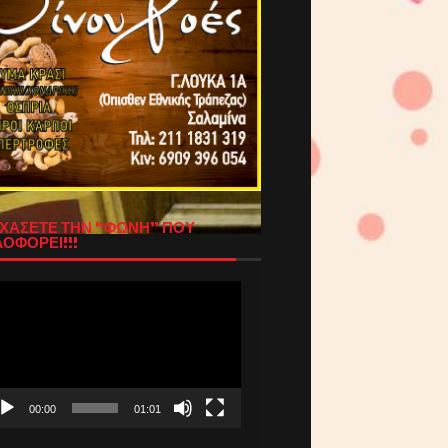
ΧΑΣΕΤΕ ΤΗΝ “ΦΩΝΗ” ΠΟΥ
ΟΦΟΡΕΙ!!!
όγραμμα
απαραγωγής
τεο
00:00
01:01