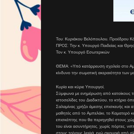
Του: Κυριάκου Βελόπουλου, Προέδρου Κ
ΠΡΟΣ: Την κ. Υπουργό Παιδείας και Θρ
Τον κ. Υπουργό Εσωτερικών
ΘΕΜΑ: «Υπό κατάρρευση σχολείο στο Αμπε
κίνδυνο την σωματική ακεραιότητα των 
Κυρία και κύριε Υπουργοί,
Σύμφωνα με ενημέρωση από κατοίκους τη
ιστοσελίδες του Διαδικτύου, το κτήριο όπ
Σαλαμίνας χρήζει άμεσης επισκευής και 
μαθητές από το Αμπελάκι, το Καματερό κα
επισκέπτης που θα περιηγηθεί στους χώρο
του είναι ασυντήρητες, χωρίς πόρτες, νιπ
στους τοίχους λειψά, ενώ σκουριά από σ