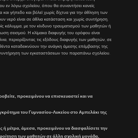
ου εν λόγω σχολείου, όπου θα συναντήσει κανείς
 και γήπεδο και βόλεϊ χωρίς δίχτυα για την άθληση των
υν νερό είναι σε άθλια κατάσταση και χωρίς συντήρηση.
ωρίς κάλυμμα, με τον κίνδυνο τραυματισμού των μαθητών ή
τωση σεισμού. Η κλίμακα διαφυγής του ορόφου είναι
ίνια, περιορίζοντας τις εξόδους διαφυγής των μαθητών, σε
έντα καταδεικνύουν την ανάγκη άμεσης επέμβασης της
ν συντήρηση των εγκαταστάσεων του παραπάνω σχολείου.
ροβείτε, προκειμένου να επισκευαστεί και να
γκρότημα του Γυμνασίου-Λυκείου στο Αμπελάκι της
ες ή μέτρα, άμεσα, προκειμένου να διασφαλίσετε την
φοίτηση των μαθητών σε άλλη σχολική μονάδα,