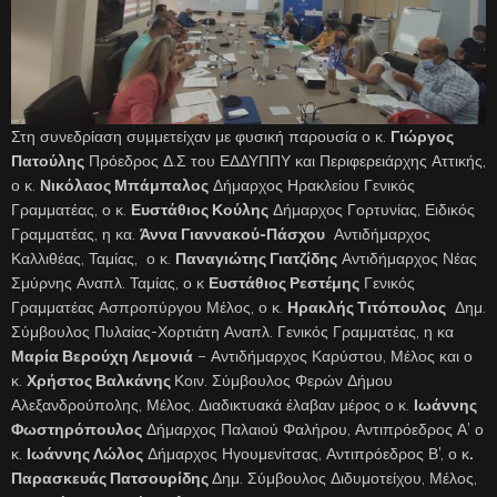
Στη συνεδρίαση συμμετείχαν με φυσική παρουσία ο κ.
Γιώργος
Πατούλης
Πρόεδρος Δ.Σ του ΕΔΔΥΠΠΥ και Περιφερειάρχης Αττικής,
ο κ.
Νικόλαος Μπάμπαλος
Δήμαρχος Ηρακλείου Γενικός
Γραμματέας, ο κ.
Ευστάθιος Κούλης
Δήμαρχος Γορτυνίας, Ειδικός
Γραμματέας, η κα.
Άννα Γιαννακού-Πάσχου
Αντιδήμαρχος
Καλλιθέας, Ταμίας, ο κ.
Παναγιώτης Γιατζίδης
Αντιδήμαρχος Νέας
Σμύρνης Αναπλ. Ταμίας, ο κ
Ευστάθιος Ρεστέμης
Γενικός
Γραμματέας Ασπροπύργου Μέλος, ο κ.
Ηρακλής Τιτόπουλος
Δημ.
Σύμβουλος Πυλαίας-Χορτιάτη Αναπλ. Γενικός Γραμματέας, η κα
Μαρία Βερούχη Λεμονιά
– Αντιδήμαρχος Καρύστου, Μέλος και ο
κ.
Χρήστος Βαλκάνης
Κοιν. Σύμβουλος Φερών Δήμου
Αλεξανδρούπολης, Μέλος. Διαδικτυακά έλαβαν μέρος ο κ.
Ιωάννης
Φωστηρόπουλος
Δήμαρχος Παλαιού Φαλήρου, Αντιπρόεδρος Α’ ο
κ.
Ιωάννης Λώλος
Δήμαρχος Ηγουμενίτσας, Αντιπρόεδρος Β’, ο κ
.
Παρασκευάς Πατσουρίδης
Δημ. Σύμβουλος Διδυμοτείχου, Μέλος,