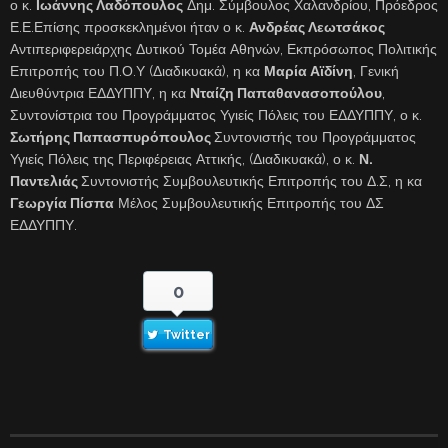
ο κ.
Ιωάννης Λαδόπουλος
Δημ. Σύμβουλος Χαλανδρίου, Πρόεδρος
Ε.Ε.Επίσης προσκεκλημένοι ήταν ο κ.
Ανδρέας Λεωτσάκος
Αντιπεριφερειάρχης Δυτικού Τομέα Αθηνών, Εκπρόσωπος Πολιτικής
Επιτροπής του Π.Ο.Υ (Διαδικυακά), η κα
Μαρία Αϊδίνη
, Γενική
Διευθύντρια ΕΔΔΥΠΠΥ, η κα
Νταίζη Παπαθανασοπούλου
,
Συντονίστρια του Προγράμματος Υγιείς Πόλεις του ΕΔΔΥΠΠΥ, ο κ.
Σωτήρης Παπασπυρόπουλος
Συντονιστής του Προγράμματος
Υγιείς Πόλεις της Περιφέρειας Αττικής, (Διαδικυακά), ο κ.
Ν.
Παντελιάς
Συντονιστής Συμβουλευτικής Επιτροπής του Δ.Σ, η κα
Γεωργία Πίσπα
Μέλος Συμβουλευτικής Επιτροπής του ΔΣ
ΕΔΔΥΠΠΥ.
0
Twitter