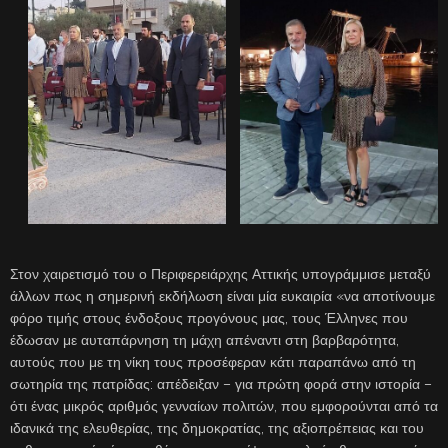
Στον χαιρετισμό του ο Περιφερειάρχης Αττικής υπογράμμισε μεταξύ
άλλων πως η σημερινή εκδήλωση είναι μία ευκαιρία «να αποτίνουμε
φόρο τιμής στους ένδοξους προγόνους μας, τους Έλληνες που
έδωσαν με αυταπάρνηση τη μάχη απέναντι στη βαρβαρότητα,
αυτούς που με τη νίκη τους προσέφεραν κάτι παραπάνω από τη
σωτηρία της πατρίδας: απέδειξαν – για πρώτη φορά στην ιστορία –
ότι ένας μικρός αριθμός γενναίων πολιτών, που εμφορούνται από τα
ιδανικά της ελευθερίας, της δημοκρατίας, της αξιοπρέπειας και του