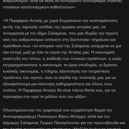
ανθρωπισμού, είναι σε θέση να συντρίψουν πολυάριθμες στρατιές
υπηκόων απολυταρχικών καθεστώτων».
«Η Περιφέρεια Αττικής με χαρά διοργανώνει την αναπαράσταση
αυτής της λαμπρής σελίδας της αρχαίας ιστορίας μας, σε
συνεργασία με τον Δήμο Σαλαμίνας, που μας θυμίζει την πρώτη
νίκη του ανθρωπισμού απέναντι στη δεσποτεία» σημείωσε και
πρόσθεσε πως «το ιστορικό νησί της Σαλαμίνας εισέρχεται σε μια
νέα εποχή, μαζί με όλα τα νησιά της Αττικής μας. Η οικονομική
ανάπτυξη του τόπου, η ανάδειξη των τοπικών προϊόντων, η υγιής
επιχειρηματικότητα, η καινοτομία, τα έργα υποδομής, οι δράσεις
κυκλικής οικονομίας, η πλήρης αξιοποίηση του τουριστικού
προϊόντος του νησιού, είναι τα κλειδιά της πολιτικής μας για να
εξασφαλίσουμε μια καλύτερη καθημερινότητα για όλους τους
πολίτες. Η Περιφέρεια Αττικής θα είναι πάντα δίπλα σας, για να
προσφέρει στο νησί το μέλλον που του αξίζει».
Ολοκληρώνοντας τον χαιρετισμό του ευχαρίστησε θερμά την
Αντιπεριφερειάρχη Πολιτισμού Βάσω Μπόγρη, αλλά και τον
Δήμαρχο Σαλαμίνας Γιώργο Παναγόπουλο για την πρωτοβουλία και
την άριστη συνεργασία και επισήμανε «Μαζί θα τιμάμε το λαμπρό