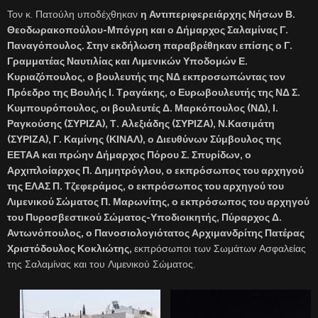
Τον κ. Πατούλη υποδέχθηκαν
η Αντιπεριφερειάρχης Νήσων Β.
Θεοδωρακοπούλου-Μπόγρη και ο Δήμαρχος Σαλαμίνας Γ.
Παναγόπουλος. Στην εκδήλωση παραβρέθηκαν επίσης ο Γ.
Γραμματέας Ναυτιλίας και Λιμενικών Υποδομών Ε.
Κυριαζόπουλος, ο βουλευτής της ΝΔ εκπροσωπώντας τον
Πρόεδρο της Βουλής Ι. Τραγάκης, ο Ευρωβουλευτής της ΝΔ Σ.
Κυμπουρόπουλος, οι βουλευτές Δ. Μαρκόπουλος (ΝΔ), Ι.
Ραγκούσης (ΣΥΡΙΖΑ), Τ. Αλεξιάδης (ΣΥΡΙΖΑ), Ν.Κασιμάτη
(ΣΥΡΙΖΑ), Γ. Καμίνης (ΚΙΝΑΛ), ο Διευθύνων Σύμβουλος της
ΕΕΤΑΑ και πρώην Δήμαρχος Πόρου Σ. Σπυρίδων, ο
Αρχιπλοίαρχος Π. Δημητρόγλου, ο εκπρόσωπος του αρχηγού
της ΕΛΑΣ Π. Τζεφεράμος, ο εκπρόσωπος του αρχηγού του
Λιμενικού Σώματος Π. Μαρωνίτης, ο εκπρόσωπος του αρχηγού
του Πυροσβεστικού Σώματος-Υποδιοικητής, Πύραρχος Δ.
Αντωνόπουλος, ο Πανοσιολογιότατος Αρχιμανδρίτης Πατέρας
Χριστόδουλος Κοκλιώτης,
εκπρόσωποι των Σωμάτων Ασφαλείας
της Σαλαμίνας και του Λιμενικού Σώματος.