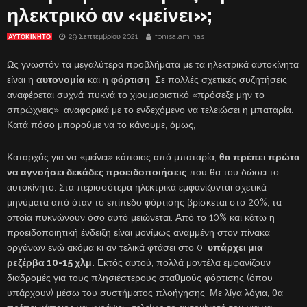
ηλεκτρικό αν «μείνει»;
29 Σεπτεμβρίου 2021
fonisalaminas
ΑΥΤΟΚΙΝΗΤΟ
Ως γνωστόν τα μεγαλύτερα προβλήματα με τα ηλεκτρικά αυτοκίνητα
είναι η
αυτονομία
και η
φόρτιση
. Σε πολλές σχετικές συζητήσεις
αναφέρεται συχνά-πυκνά το χιουμοριστικό «πρόσεξε μην το
σπρώχνεις», αναφορικά με το ενδεχόμενο να τελειώσει η μπαταρία.
Κατά πόσο μπορούμε να το κάνουμε, όμως;
Καταρχάς για να «μείνει» κάποιος από μπαταρία,
θα πρέπει πρώτα
να αγνοήσει δεκάδες προειδοποιήσεις
που θα του δώσει το
αυτοκίνητο. Στα περισσότερα ηλεκτρικά εμφανίζονται σχετικά
μηνύματα από όταν το επίπεδο φόρτισης βρίσκεται στο 20%, τα
οποία πυκνώνουν όσο αυτό μειώνεται. Από το 10% και κάτω η
προειδοποιητική ένδειξη είναι μονίμως αναμμένη στον πίνακα
οργάνων ενώ ακόμα κι αν τελικά φτάσει στο 0,
υπάρχει μια
ρεζέρβα 10-15 χλμ.
Εκτός αυτού, πολλά μοντέλα εμφανίζουν
διαδρομές για τους πλησιέστερους σταθμούς φόρτισης (όπου
υπάρχουν) μέσω του συστήματος πλοήγησης. Με λίγα λόγια, θα