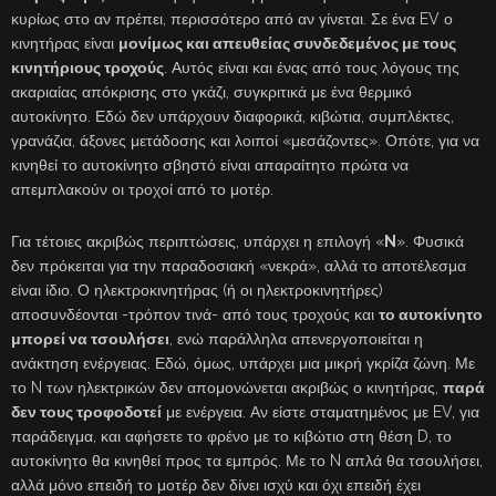
κυρίως στο αν πρέπει, περισσότερο από αν γίνεται. Σε ένα EV ο
κινητήρας είναι
μονίμως και απευθείας συνδεδεμένος με τους
κινητήριους τροχούς
. Αυτός είναι και ένας από τους λόγους της
ακαριαίας απόκρισης στο γκάζι, συγκριτικά με ένα θερμικό
αυτοκίνητο. Εδώ δεν υπάρχουν διαφορικά, κιβώτια, συμπλέκτες,
γρανάζια, άξονες μετάδοσης και λοιποί «μεσάζοντες». Οπότε, για να
κινηθεί το αυτοκίνητο σβηστό είναι απαραίτητο πρώτα να
απεμπλακούν οι τροχοί από το μοτέρ.
Για τέτοιες ακριβώς περιπτώσεις, υπάρχει η επιλογή «
N
». Φυσικά
δεν πρόκειται για την παραδοσιακή «νεκρά», αλλά το αποτέλεσμα
είναι ίδιο. Ο ηλεκτροκινητήρας (ή οι ηλεκτροκινητήρες)
αποσυνδέονται -τρόπον τινά- από τους τροχούς και
το αυτοκίνητο
μπορεί να τσουλήσει
, ενώ παράλληλα απενεργοποιείται η
ανάκτηση ενέργειας. Εδώ, όμως, υπάρχει μια μικρή γκρίζα ζώνη. Με
το N των ηλεκτρικών δεν απομονώνεται ακριβώς ο κινητήρας,
παρά
δεν τους τροφοδοτεί
με ενέργεια. Αν είστε σταματημένος με EV, για
παράδειγμα, και αφήσετε το φρένο με το κιβώτιο στη θέση D, το
αυτοκίνητο θα κινηθεί προς τα εμπρός. Με το N απλά θα τσουλήσει,
αλλά μόνο επειδή το μοτέρ δεν δίνει ισχύ και όχι επειδή έχει