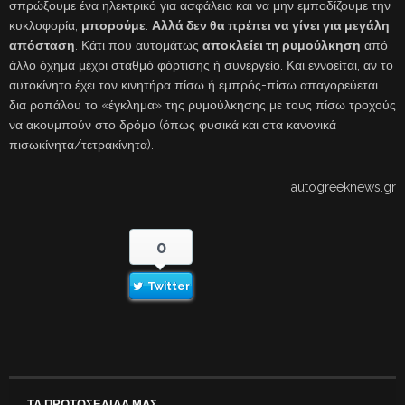
σπρώξουμε ένα ηλεκτρικό για ασφάλεια και να μην εμποδίζουμε την
κυκλοφορία,
μπορούμε
.
Αλλά δεν θα πρέπει να γίνει για μεγάλη
απόσταση
. Κάτι που αυτομάτως
αποκλείει τη ρυμούλκηση
από
άλλο όχημα μέχρι σταθμό φόρτισης ή συνεργείο. Και εννοείται, αν το
αυτοκίνητο έχει τον κινητήρα πίσω ή εμπρός-πίσω απαγορεύεται
δια ροπάλου το «έγκλημα» της ρυμούλκησης με τους πίσω τροχούς
να ακουμπούν στο δρόμο (όπως φυσικά και στα κανονικά
πισωκίνητα/τετρακίνητα).
autogreeknews.gr
0
Twitter
ΤΑ ΠΡΩΤΟΣΕΛΙΔΑ ΜΑΣ