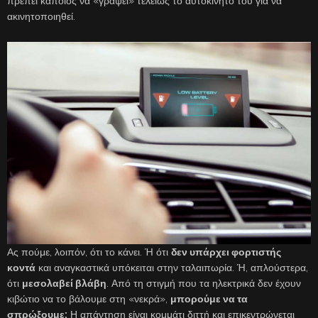
πρέπει κάποιος να «γράψει» τελείως το αυτοκίνητό του για να
ακινητοποιηθεί.
Ας πούμε, λοιπόν, ότι το κάνει. Ή ότι
δεν υπάρχει φορτιστής
κοντά
και αναγκαστικά υπόκειται στην ταλαιπωρία. Ή, απλούστερα,
ότι
μεσολαβεί βλάβη
. Από τη στιγμή που τα ηλεκτρικά δεν έχουν
κιβώτιο να το βάλουμε στη «νεκρά»,
μπορούμε να τα
σπρώξουμε;
Η απάντηση είναι κομμάτι διττή και επικεντρώνεται