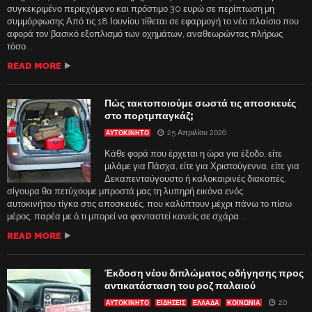
συγκεκριμένο περιεχόμενο και πρόστιμο 30 ευρώ σε περίπτωση μη
συμμόρφωσης Από τις 18 Ιουνίου τίθεται σε εφαρμογή το νέο πλαίσιο που
αφορά τον βασικό εξοπλισμό των οχημάτων, αναθεωρώντας πλήρως
τόσο...
READ MORE
Πώς τακτοποιούμε σωστά τις αποσκευές
στο πορτμπαγκάζ;
25 Απριλίου 2026
ΑΥΤΟΚΙΝΗΤΟ
Κάθε φορά που έρχεται η ώρα για έξοδο, είτε
μιλάμε για Πάσχα, είτε για Χριστούγεννα, είτε για
Δεκαπενταύγουστο ή καλοκαιρινές διακοπές,
σίγουρα θα πετύχουμε μπροστά μας τη λυπηρή εικόνα ενός
αυτοκινήτου τίγκα στις αποσκευές, που καλύπτουν μέχρι πάνω το πίσω
μέρος, παρέα με ό,τι μπορεί να φανταστεί κανείς σε σχάρα...
READ MORE
Έκδοση νέου διπλώματος οδήγησης προς
αντικατάσταση του ροζ παλαιού
20
ΑΥΤΟΚΙΝΗΤΟ
ΕΙΔΗΣΕΙΣ
ΕΛΛΑΔΑ
ΚΟΙΝΩΝΙΑ