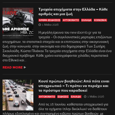
Τροχαία ατυχήματα στην Ελλάδα – Κάθε
αριθμός και μια ζωή
ΑΡΘΡΑ (ΕΙΔΗΣΕΙΣ)
ΑΥΤΟΚΙΝΗΤΟ
ΕΛΛΑΔΑ
ΚΟΙΝΩΝΙΑ
1 Μαΐου 2026
Η μεγάλη έρευνα του newsbomb.gr για τα
τροχαία – Οι συγκλονιστικές μαρτυρίες επιζώντων
ατυχημάτων, τα στατιστικά στοιχεία και οι επιπτώσεις στην οικογενειακή
ζωή, στην κοινωνία, στην οικονομία και στο δημογραφικό Των Σωτήρη
Σκουλούδη, Κώστα Πλιάκου Τα τροχαία ατυχήματα στην Ελλάδα είναι ένα
διαχρονικό πρόβλημα. Κάθε χρόνο καταγράφονται χιλιάδες περιστατικά
στο Εθνικό και...
READ MORE
Κουτί πρώτων βοηθειών: Από πότε ειναι
υποχρεωτικό – Τι πρέπει να περιέχει και
το πρόστιμο που καραδοκεί
1 Μαΐου 2026
ΑΥΤΟΚΙΝΗΤΟ
ΕΙΔΗΣΕΙΣ
ΕΛΛΑΔΑ
Από τις 18 Ιουνίου, καθίσταται υποχρεωτικό για
όλα τα οχήματα (πλην δικύκλων) να διαθέτουν
πλήρως εξοπλισμένο και συντηρημένο κιβώτιο πρώτων βοηθειών, με