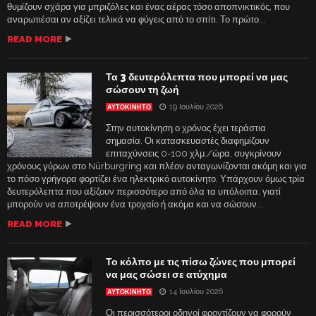
θυμίζουν σχάρα για μπριζόλες και ένας αέρας τόσο αποπνικτικός, που
αναρωτιέσαι αν αξίζει τελικά να φύγεις από το σπίτι. Το πρώτο...
READ MORE
Τα 3 δευτερόλεπτα που μπορεί να μας
σώσουν τη ζωή
19 Ιουλίου 2026
ΑΥΤΟΚΙΝΗΤΟ
Στην αυτοκίνηση ο χρόνος έχει τεράστια
σημασία. Οι κατασκευαστές διαφημίζουν
επιταχύνσεις 0-100 χλμ./ώρα, συγκρίνουν
χρόνους γύρων στο Nürburgring και πλέον ανταγωνίζονται ακόμη και για
το πόσο γρήγορα φορτίζει ένα ηλεκτρικό αυτοκίνητο. Υπάρχουν όμως τρία
δευτερόλεπτα που αξίζουν περισσότερο από όλα τα υπόλοιπα, γιατί
μπορούν να αποτρέψουν ένα τροχαίο ή ακόμα και να σώσουν...
READ MORE
Το κόλπο με τις πίσω ζώνες που μπορεί
να μας σώσει σε ατύχημα
14 Ιουλίου 2026
ΑΥΤΟΚΙΝΗΤΟ
Οι περισσότεροι οδηγοί φροντίζουν να φορούν