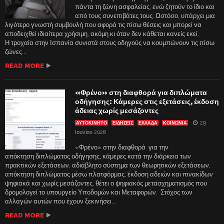
πάντα τη ζώνη ασφαλείας, ενώ ζητούν το ίδιο και
από τους συνεπιβάτες τους. Ωστόσο, υπάρχει μια
λιγότερο γνωστή συμβουλή που αφορά τις πίσω θέσεις και μπορεί να
αποδειχθεί ιδιαίτερα χρήσιμη, ακόμη κι όταν δεν κάθεται κανείς εκεί.
Η τροχαία στην Ισπανία συνιστά στους οδηγούς να κουμπώνουν τις πίσω
ζώνες...
READ MORE
«Φρένο» στη διαφθορά για διπλώματα
οδήγησης: Κάμερες στις εξετάσεις, έκδοση
άδειας χωρίς μεσάζοντες
29
ΑΥΤΟΚΙΝΗΤΟ
ΕΙΔΗΣΕΙΣ
ΕΛΛΑΔΑ
ΚΟΙΝΩΝΙΑ
Ιουνίου 2026
«Φρένο» στην διαφθορά για την
απόκτηση διπλώματος οδήγησης, κάμερες κατά την διάρκεια των
πρακτικών εξετάσεων, αδιάβλητο σύστημα των θεωρητικών εξετάσεων,
απόκτηση διπλώματος μέσω πλατφόρμας, έκδοση αδειών και πινακίδων
ψηφιακά και χωρίς μεσάζοντες, θέτει ο ψηφιακός μετασχηματισμός που
δρομολογεί το υπουργείο Υποδομών και Μεταφορών. Στόχος των
αλλαγών αυτών που έχουν ξεκινήσει...
READ MORE