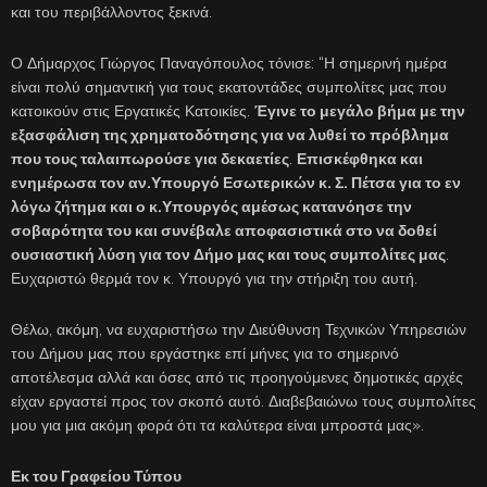
και του περιβάλλοντος ξεκινά.
Ο Δήμαρχος Γιώργος Παναγόπουλος τόνισε: “Η σημερινή ημέρα
είναι πολύ σημαντική για τους εκατοντάδες συμπολίτες μας που
κατοικούν στις Εργατικές Κατοικίες.
Έγινε το μεγάλο βήμα με την
εξασφάλιση της χρηματοδότησης για να λυθεί το πρόβλημα
που τους ταλαιπωρούσε για δεκαετίες
.
Επισκέφθηκα και
ενημέρωσα τον αν.Υπουργό Εσωτερικών κ. Σ. Πέτσα για το εν
λόγω ζήτημα και ο κ.Υπουργός αμέσως κατανόησε την
σοβαρότητα του και συνέβαλε αποφασιστικά στο να δοθεί
ουσιαστική λύση για τον Δήμο μας και τους συμπολίτες μας
.
Ευχαριστώ θερμά τον κ. Υπουργό για την στήριξη του αυτή.
Θέλω, ακόμη, να ευχαριστήσω την Διεύθυνση Τεχνικών Υπηρεσιών
του Δήμου μας που εργάστηκε επί μήνες για το σημερινό
αποτέλεσμα αλλά και όσες από τις προηγούμενες δημοτικές αρχές
είχαν εργαστεί προς τον σκοπό αυτό. Διαβεβαιώνω τους συμπολίτες
μου για μια ακόμη φορά ότι τα καλύτερα είναι μπροστά μας».
Εκ του Γραφείου Τύπου