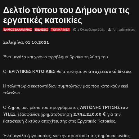
Δελτίο τύπου του Δήμου για τις
εργατικές κατοικίες
1 Οκτωβρίου 2021
fonisalaminas
ΔΗΜΟΣ ΣΑΛΑΜΙΝΑΣ
ΕΙΔΗΣΕΙΣ
ΤΟΠΙΚΑ ΝΕΑ
Σαλαμίνα,
01
.10.2021
Ένα μεγάλο και χρόνιο πρόβλημα βρίσκει τη λύση του.
Οι
ΕΡΓΑΤΙΚΕΣ ΚΑΤΟΙΚΙΕΣ
θα αποκτήσουν
αποχετευτικό δίκτυο
.
Η ταλαιπωρία εκατοντάδων συμπολιτών μας που κατοικούν εκεί
τελειώνει.
Ο Δήμος μας μέσω του προγράμματος
ΑΝΤΩΝΗΣ ΤΡΙΤΣΗΣ του
ΥΠ.ΕΣ
. εξασφάλισε χρηματοδότηση
2.394.240,00 €
για την
κατασκευή δικτύου αποχέτευσης στις Εργατικές Κατοικίες.
Ένα μεγάλο έργο ουσίας, για την προστασία της δημόσιας υγείας