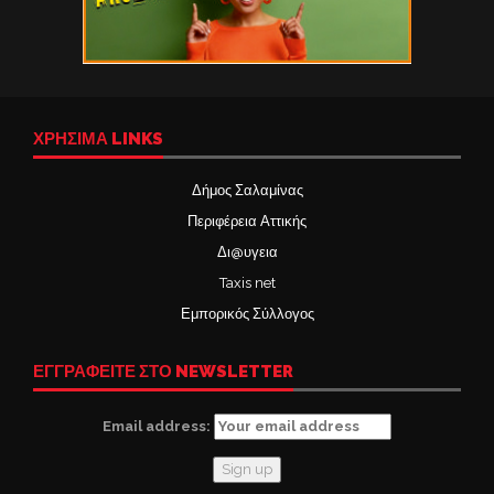
ΧΡΉΣΙΜΑ LINKS
Δήμος Σαλαμίνας
Περιφέρεια Αττικής
Δι@υγεια
Taxis net
Εμπορικός Σύλλογος
ΕΓΓΡΑΦΕΙΤΕ ΣΤΟ NEWSLETTER
Email address: