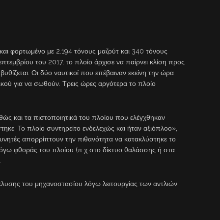
και φορτωμένο με 2.194 τόνους μαζούτ και 340 τόνους
επτεμβρίου του 2017, το πλοίο άρχισε να παίρνει κλίση προς
 βυθίζεται. Οι δύο ναυτικοί που επέβαιναν εκείνη την ώρα
κού για να σωθούν. Τρεις ώρες αργότερα το πλοίο
θώς και τα πιστοποιητικά του πλοίου που ελέγχθηκαν
τηκε. Το πλοίο συντηρείτο ενδελεχώς και ήταν αξιόπλοο»,
ευνητές απορρίπτουν την πιθανότητα να κατακλύστηκε το
όγω φθοράς του πλοίου (π.χ στο δίκτυο θαλάσσης ή στα
.
κλυσης του μηχανοστασίου λόγω λειτουργίας των αντλιών