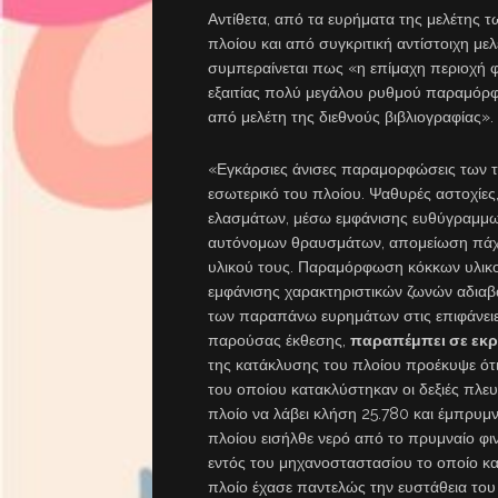
Αντίθετα, από τα ευρήματα της μελέτης 
πλοίου και από συγκριτική αντίστοιχη μ
συμπεραίνεται πως «η επίμαχη περιοχή φ
εξαιτίας πολύ μεγάλου ρυθμού παραμόρφ
από μελέτη της διεθνούς βιβλιογραφίας».
«Εγκάρσιες άνισες παραμορφώσεις των 
εσωτερικό του πλοίου. Ψαθυρές αστοχίε
ελασμάτων, μέσω εμφάνισης ευθύγραμμω
αυτόνομων θραυσμάτων, απομείωση πάχο
υλικού τους. Παραμόρφωση κόκκων υλικο
εμφάνισης χαρακτηριστικών ζωνών αδιαβα
των παραπάνω ευρημάτων στις επιφάνειε
παρούσας έκθεσης,
παραπέμπει σε εκρ
της κατάκλυσης του πλοίου προέκυψε ότι
του οποίου κατακλύστηκαν οι δεξιές πλε
πλοίο να λάβει κλήση 25.780 και έμπρυμ
πλοίου εισήλθε νερό από το πρυμναίο φιν
εντός του μηχανοσταστασίου το οποίο κα
πλοίο έχασε παντελώς την ευστάθεια του 