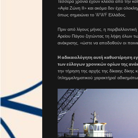
Τέσσερα χρόνια έχουν κλείσει από την κ
«Αγία Ζώνη ΙΙ» και ακόμα δεν έχει ολοκλ
όπως σημειώνει το WWF Ελλάδος.
Πριν από λίγους μήνες, η περιβαλλοντικ
Αρείου Πάγου ζητώντας τη λήψη όλων τω
ανάκρισης, «ώστε να αποδοθούν οι ποινι
Η αδικαιολόγητη αυτή καθυστέρηση εγ
των εύλογων χρονικών ορίων της ανά
την τήρηση της αρχής της δίκαιης δίκης
(πλημμεληματικού χαρακτήρα) αδικημάτω