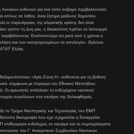
 ποινικών ευθυνών για ένα τόσο σοβαρό περιβαλλοντικό
ται απλώς σε λάθος, είναι ζήτημα μείζονος δημοσίου
ία οι παρενέργειες της κλιματικής κρίσης δεν είναι
αιο τρόπο τη ζωή μας, η δικαιοσύνη πρέπει να λειτουργεί
 περιβάλλοντος. Ευελπιστούμε ότι μετά από 4 χρόνια η
ν κλήση και των κατηγορουμένων σε απολογία», δηλώνει
υ WWF Ελλάς.
δεξαμενόπλοιου «Αγία Ζώνη ΙΙ», ευθύνεται για τη βύθιση
ωνικό, σύμφωνα με πόρισμα του Εθνικού Μετσόβιου
19. Οι ερευνητές απέκλειαν το ενδεχόμενο ναυτικού
οιχεία συγκλίνουν στο σενάριο της δολιοφθοράς.
ξε το Τμήμα Ναυπηγικής και Τεχνολογίας του ΕΜΠ
έστατη δικογραφία που έχει σχηματίσει η Εισαγγελία
ΕΜΠ επιθεώρησε ενδελεχώς το ναυάγιο και τα συμπεράσματα
ιαπιστώσεις του Γ’ Ανακριτικού Συμβουλίου Ναυτικών