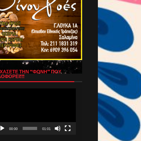
ΧΑΣΕΤΕ ΤΗΝ “ΦΩΝΗ” ΠΟΥ
ΟΦΟΡΕΙ!!!
όγραμμα
απαραγωγής
τεο
00:00
01:01