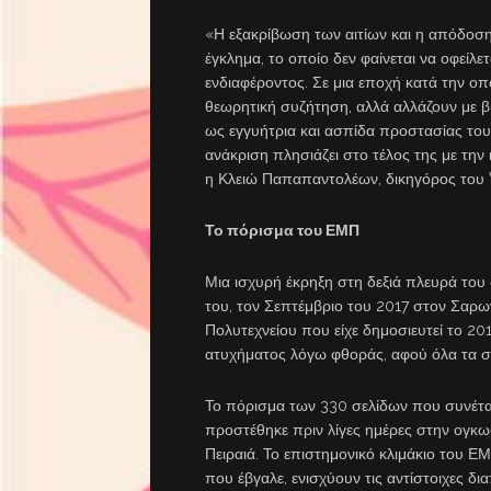
«Η εξακρίβωση των αιτίων και η απόδοση
έγκλημα, το οποίο δεν φαίνεται να οφείλε
ενδιαφέροντος. Σε μια εποχή κατά την οπο
θεωρητική συζήτηση, αλλά αλλάζουν με βί
ως εγγυήτρια και ασπίδα προστασίας του
ανάκριση πλησιάζει στο τέλος της με τη
η Κλειώ Παπαπαντολέων, δικηγόρος το
Το πόρισμα του ΕΜΠ
Μια ισχυρή έκρηξη στη δεξιά πλευρά του 
του, τον Σεπτέμβριο του 2017 στον Σαρ
Πολυτεχνείου που είχε δημοσιευτεί το 20
ατυχήματος λόγω φθοράς, αφού όλα τα στ
Το πόρισμα των 330 σελίδων που συνέτα
προστέθηκε πριν λίγες ημέρες στην ογκωδ
Πειραιά. Το επιστημονικό κλιμάκιο του 
που έβγαλε, ενισχύουν τις αντίστοιχες δ