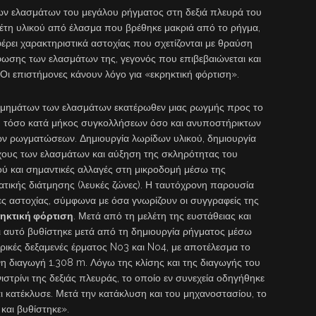
των ελασμάτων του μεγάλου ρήγματος στη δεξιά πλευρά του
ελέτη υλικού από έλασμα που βρέθηκε μακριά από το ρήγμα,
έρει χαρακτηριστικά αστοχίας που σχετίζονται με θραύση
ωσης των ελασμάτων της, γεγονός που επιβεβαιώνεται και
 Οι επιστήμονες κάνουν λόγο για «εκρηκτική φόρτιση».
τμημάτων των ελασμάτων εκατέρωθεν μιας ρωγμής προς το
ς, τόσο κατά μήκος συγκολλήσεων όσο και ανυποστήρικτων
ν ρωγματώσεων. Δημιουργία λωρίδων υλικού, δημιουργία
υς των ελασμάτων και αύξηση της σκληρότητας του
ύ και σημαντικές αλλαγές στη μικροδομή μέσω της
τικής διάτμησης (λευκές ζώνες). Η ταυτόχρονη παρουσία
ς αστοχίας, σύμφωνα με όσα γνωρίζουν οι συγγραφείς της
ηκτική φόρτιση
. Μετά από τη μελέτη της ευστάθειας και
 αυτό βυθίστηκε μετά από τη δημιουργία ρήγματος μέσω
υρικές δεξαμενές έρματος No3 και No4, με αποτέλεσμα το
νη διαγωγή 1.308 m. Λόγω της κλίσης και της διαγωγής του
ιστρίνι της δεξιάς πλευράς, το οποίο εν συνεχεία οδηγήθηκε
ι κατέκλυσε. Μετά την κατάκλυση και του μηχανοστασίου, το
και βυθίστηκε».