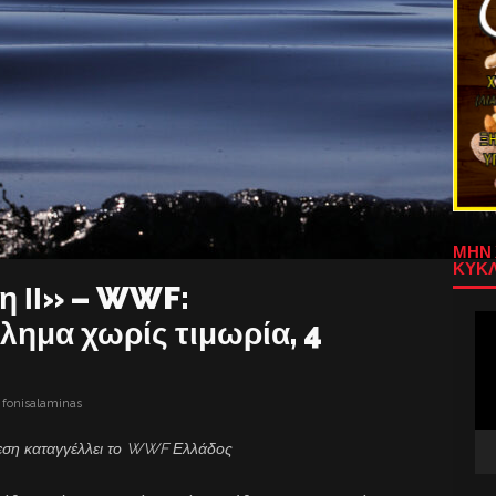
ΜΗΝ 
ΚΥΚΛ
η ΙΙ» – WWF:
Πρ
λημα χωρίς τιμωρία, 4
Αν
Βίν
fonisalaminas
θεση καταγγέλλει το WWF Ελλάδος