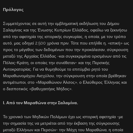
Πρόλογος
Συμμετέχοντας σε αυτή την εμβληματική εκδήλωση του Δήμου
Σαλαμίνας και της Ένωσης Κυπρίων Ελλάδος, οφείλω να ξεκινήσω
από την αφετηρία της ιστορικής συγκυρίας, η οποία, με τον τρόπο
αυτό, μας οδηγεί 2.500 χρόνια πριν. Τότε που επήλθε η, «επική» ως
προς το μέγεθος των δεδομένων που την προκάλεσαν, σύγκρουση
μεταξύ της Αρχαίας Ελλάδας -και συγκεκριμένα ορισμένων από τις
Πόλεις-Κράτη, οι οποίες την συνέθεταν- και της Περσικής
Αυτοκρατορίας. Για να θυμηθούμε το επιτύμβιο ρητό του
Μαραθωνομάχου Αισχύλου, την σύγκρουση στην οποία βρέθηκαν
αντιμέτωποι, στο «Μαραθώνιον Άλσος», ο Ελεύθερος Έλληνας και
ο δεσποτικός «βαθυχαιτήεις Μήδος».
Ι. Από τον Μαραθώνα στην Σαλαμίνα.
Το χρονικό των Μηδικών Πολέμων έχει ως ιστορική αφετηρία -με
την σημασία της να μετριέται από την έκβαση της σύγκρουσης
μεταξύ Ελλήνων και Περσών- την Μάχη του Μαραθώνα, η οποία