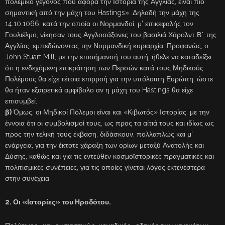
πολεμικό γεγονός που αφορά την Ιστορία της Αγγλίας, είναι πιο
σημαντική από την μάχη του Hastings». Δηλαδή την μάχη της
14.10.1066, κατά την οποία οι Νορμανδοί, μ’ επικεφαλής τον
Γουλιέλμο, νίκησαν τους Αγγλοσάξονες του βασιλιά Χάρολντ Β΄ της
Αγγλίας, εμπεδώνοντας την Νορμανδική κυριαρχία. Προφανώς, ο
John Stuart Mill, με την επισήμανσή του αυτή, ήθελε να καταδείξει
ότι η ενδεχόμενη επικράτηση των Περσών κατά τους Μηδικούς
Πολέμους θα είχε τέτοια επιρροή για την υπόλοιπη Ευρώπη, ώστε
θα ήταν εξαιρετικά αμφίβολο αν η μάχη του Hastings θα είχε
επισυμβεί.
β)
Όμως, οι Μηδικοί Πόλεμοι είναι και «Κιβωτός» Ιστορίας, με την
έννοια ότι οι συμβολισμοί τους, ως προς τα αίτιά τους και ιδίως ως
προς την τελική τους έκβαση, διδάσκουν, πολλαπλώς και μ’
ενάργεια, για την έκτοτε χάραξη των ορίων μεταξύ Ανατολής και
Δύσης, καθώς και για τις εντεύθεν κοσμοϊστορικές πραγματικές και
πολιτισμικές συνέπειες, για τις οποίες γίνεται λόγος εκτενέστερα
στην συνέχεια.
2. Οι «Ιστορίες» του Ηροδότου.