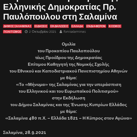
Ελληνικής Δημοκρατίας Πρ.
Παυλόπουλου στη Σαλαμίνα
ΔΗΜΟΣ ΣΑΛΑΜΙΝΑΣ
ΕΙΔΗΣΕΙΣ
ΕΚΔΗΛΏΣΕΙΣ
ΕΛΛΑΔΑ
ΕΝΔΙΑΦΈΡΟΝ
ΚΟΣΜΟΣ
2 Οκτωβρίου 2021
fonisalaminas
ΠΟΛΙΤΙΣΜΟΣ
Ομιλία
του Προκοπίου Παυλοπούλου
τέως Προέδρου της Δημοκρατίας
Επίτιμου Καθηγητή της Νομικής Σχολής
του Εθνικού και Καποδιστριακού Πανεπιστημίου Αθηνών
με θέμα:
«Το «Μήνυμα» της Σαλαμίνας για την υπεράσπιση
του Ελληνικού και του Ευρωπαϊκού Πολιτισμού»
στην Εκδήλωση
του Δήμου Σαλαμίνας και της Ένωσης Κυπρίων Ελλάδος
με θέμα:
«Σαλαμίνα 480 π.Χ. – Ελλάδα 1821 – Η Κύπρος στον Αγώνα»
Σαλαμίνα, 28.9.2021