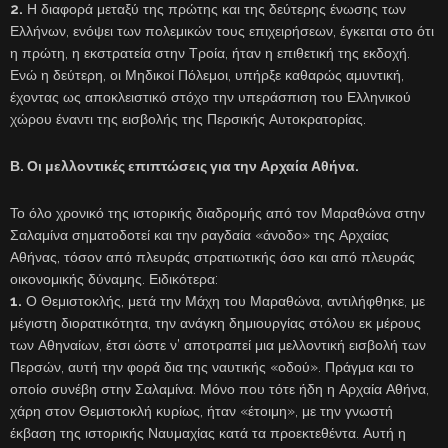
2.
Η διαφορά μεταξύ της πρώτης και της δεύτερης ένωσης των
Ελλήνων, ενόψει των πολεμικών τους επιχειρήσεων, έγκειται στο ότι
η πρώτη, η εκστρατεία στην Τροία, ήταν η επιθετική της εκδοχή.
Ενώ η δεύτερη, οι Μηδικοί Πόλεμοι, υπήρξε καθαρώς αμυντική,
έχοντας ως αποκλειστικό στόχο την υπεράσπιση του Ελληνικού
χώρου έναντι της εισβολής της Περσικής Αυτοκρατορίας.
Β. Οι μελλοντικές επιπτώσεις για την Αρχαία Αθήνα.
Το όλο χρονικό της ιστορικής διαδρομής από τον Μαραθώνα στην
Σαλαμίνα σηματοδοτεί και την ραγδαία «άνοδο» της Αρχαίας
Αθήνας, τόσον από πλευράς στρατιωτικής όσο και από πλευράς
οικονομικής δύναμης. Ειδικότερα:
1.
Ο Θεμιστοκλής, μετά την Μάχη του Μαραθώνα, αντιλήφθηκε, με
μέγιστη διορατικότητα, την ανάγκη δημιουργίας στόλου εκ μέρους
των Αθηναίων, έτσι ώστε ν’ αποτραπεί μια μελλοντική εισβολή των
Περσών, αυτή την φορά δια της ναυτικής «οδού». Πράγμα και το
οποίο συνέβη στην Σαλαμίνα. Μόνο που τότε ήδη η Αρχαία Αθήνα,
χάρη στον Θεμιστοκλή κυρίως, ήταν «έτοιμη», με την γνωστή
έκβαση της ιστορικής Ναυμαχίας κατά τα προεκτεθέντα. Αυτή η