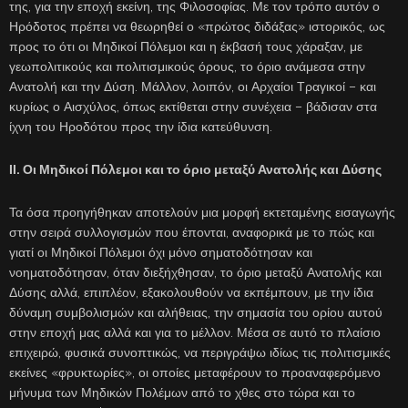
της, για την εποχή εκείνη, της Φιλοσοφίας. Με τον τρόπο αυτόν ο
Ηρόδοτος πρέπει να θεωρηθεί ο «πρώτος διδάξας» ιστορικός, ως
προς το ότι οι Μηδικοί Πόλεμοι και η έκβασή τους χάραξαν, με
γεωπολιτικούς και πολιτισμικούς όρους, το όριο ανάμεσα στην
Ανατολή και την Δύση. Μάλλον, λοιπόν, οι Αρχαίοι Τραγικοί – και
κυρίως ο Αισχύλος, όπως εκτίθεται στην συνέχεια – βάδισαν στα
ίχνη του Ηροδότου προς την ίδια κατεύθυνση.
ΙΙ. Οι Μηδικοί Πόλεμοι και το όριο μεταξύ Ανατολής και Δύσης
Τα όσα προηγήθηκαν αποτελούν μια μορφή εκτεταμένης εισαγωγής
στην σειρά συλλογισμών που έπονται, αναφορικά με το πώς και
γιατί οι Μηδικοί Πόλεμοι όχι μόνο σηματοδότησαν και
νοηματοδότησαν, όταν διεξήχθησαν, το όριο μεταξύ Ανατολής και
Δύσης αλλά, επιπλέον, εξακολουθούν να εκπέμπουν, με την ίδια
δύναμη συμβολισμών και αλήθειας, την σημασία του ορίου αυτού
στην εποχή μας αλλά και για το μέλλον. Μέσα σε αυτό το πλαίσιο
επιχειρώ, φυσικά συνοπτικώς, να περιγράψω ιδίως τις πολιτισμικές
εκείνες «φρυκτωρίες», οι οποίες μεταφέρουν το προαναφερόμενο
μήνυμα των Μηδικών Πολέμων από το χθες στο τώρα και το