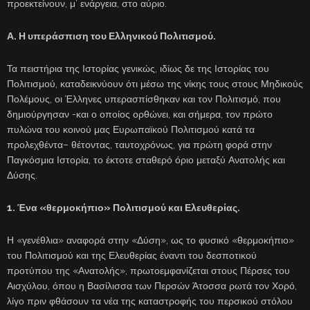
προεκτείνουν, μ’ ενάργεια, στο αύριο.
Α. Η υπεράσπιση του Ελληνικού Πολιτισμού.
Τα πειστήρια της Ιστορίας γενικώς, ιδίως δε της Ιστορίας του
Πολιτισμού, καταδεικνύουν ότι μέσω της νίκης τους στους Μηδικούς
Πολέμους, οι Έλληνες υπερασπίσθηκαν και τον Πολιτισμό, που
δημιούργησαν -και ο οποίος ορθώνει, και σήμερα, τον πρώτο
πυλώνα του κοινού μας Ευρωπαϊκού Πολιτισμού κατά τα
προλεχθέντα– θέτοντας, ταυτοχρόνως, για πρώτη φορά στην
Παγκόσμια Ιστορία, το έκτοτε σταθερό όριο μεταξύ Ανατολής και
Δύσης.
1. Ένα «θερμοκήπιο» Πολιτισμού και Ελευθερίας.
Η «γενέθλια» αναφορά στην «Δύση», ως το φυσικό «θερμοκήπιο»
του Πολιτισμού και της Ελευθερίας έναντι του δεσποτικού
προτύπου της «Ανατολής», πρωτοεμφανίζεται στους Πέρσες του
Αισχύλου, όπου η Βασίλισσα των Περσών Άτοσσα ρωτά τον Χορό,
λίγο πριν φθάσουν τα νέα της καταστροφής του περσικού στόλου