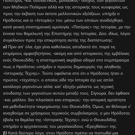
Πολύτιμος -και, ουσιαστικώς, μοναδικός- οδηγός των γεγονότων
των Μηδικών Πολέμων αλλά και της ιστορικής τους κυοφορίας ως
προς την έκβαση των έκτοτε μελλοντικών εξελίξεων, υπήρξε ο
Ηρόδοτος και οι «Ιστορίες» του, μέσω των οποίων αναδείχθηκε,
κατά γενική επιστημονική ομολογία, «Πατέρας» της Ιστορίας, με την
έννοια του θεμελιωτή της Επιστήμης της Ιστορίας. Δύο, ιδίως, λόγοι
συγκλίνουν προς την επικρότηση αυτής της διαπίστωσης:
α)
Πριν απ’ όλα, έχει γίνει καθολικώς αποδεκτό ότι, παρά τις
επιμέρους αμφισβητήσεις -ακόμη και από ιστορικούς της εμβέλειας
ενός Θουκυδίδη- η επιστημονική ακρίβεια οδηγεί στο συμπέρασμα
πως ο Ηρόδοτος υπήρξεν ο πρώτος δημιουργός της αληθινής
«Ιστορικής Τέχνης». Τούτο οφείλεται στο ότι ο Ηρόδοτος ήταν ο
πρώτος «τεχνίτης», ο οποίος είδε την Ιστορία όχι ως απλό
κατάλογο γεγονότων αλλά, κατ’ εξοχήν μάλιστα, ως τεχνική
σύνδεσης των γεγονότων αυτών μεταξύ τους. Σίγουρα, δεν έφθασε
-και, μάλλον, δεν πλησίασε καν επαρκώς- την ιστορική αρτιότητα
και μεθοδικότητα τεκμηρίωσης του Θουκυδίδη. Όμως, αν θέλουμε ν’
αναχθούμε σε χρήσιμους τεχνικούς συμβολισμούς, ο μεν Ηρόδοτος
έβαλε τα θεμέλια της «Ιστορικής Τέχνης», ενώ ο Θουκυδίδης
υπήρξεν ο αρχιτέκτονας του μεγαλειώδους «Ερεχθείου» της.
β)
Κατά δεύτερο λόγο, στον Ηρόδοτο πρέπει να πιστωθεί μια