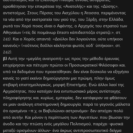
οριοθέτησαν την επικράτεια της «Ανατολής» και της «Δύσης»,
αντιστοίχως. Στους Πέρσες του Αισχύλου η Άτοσσα, περιμένοντας
τα νέα από την εκστρατεία του γιού της, του Ξέρξη, στην Ελλάδα,
ρωτά τον Χορό ποιος είναι ο Αφέντης, ο Αρχηγός του στρατού των
Αθηναίων («τίς δὲ ποιμάνωρ ἔπεστι κἀπιδεσπόζει στρατῷ;», στ.
241). Και ο Χορός απαντά: «Δούλοι δεν λογιούνται, ούτε υπήκοοι
κανενός» («οὔτινος δοῦλοι κέκληνται φωτὸς οὐδ᾽ ὑπήκοοι», στ.
242).
β)
Αυτή την «μεγάλη ανατροπή» ως προς την μέθοδο έρευνας
επιχείρησαν και πέτυχαν πρώτοι οι Προσωκρατικοί Φιλόσοφοι και,
υπό τα δεδομένα που προεκτέθηκαν, δεν είναι δύσκολο να εξηγήσει
κανείς το γιατί εκείνοι δημιούργησαν μια πρώιμη, πλην όμως
στιβαρή επιστημολογικώς, μορφή Επιστήμης. Ενώ άλλοι λαοί της
Αρχαιότητας, που κατείχαν ένα εντυπωσιακό μέρος αντίστοιχης
πληροφόρησης και, κυρίως, εμπειρίας, δεν κατάφεραν να φθάσουν
σε μιαν ανάλογη επιστημονική δημιουργία, παρά το γεγονός μάλιστα
ότι ορισμένοι –π.χ. οι Βαβυλώνιοι αστρονόμοι- δεν απείχαν πολύ
από αυτήν. Και μόνον η περίπτωση των Αιγυπτίων, που βίωσαν την
άνοδο και την πτώση ενός μεγάλου Πολιτισμού, παρέχει -φυσικά
μεταξύ ορισμένων άλλων- ένα άκρως αντιπροσωπευτικό δείγμα