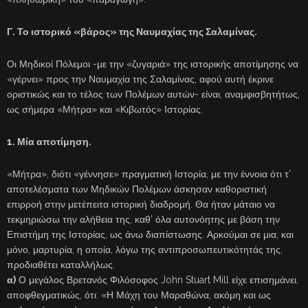
Γ. Το ιστορικό «βάρος» της Ναυμαχίας της Σαλαμίνας.
Οι Μηδικοί Πόλεμοι -με την «ζυγαριά» της ιστορικής αποτίμησης να
«γέρνει» προς την Ναυμαχία της Σαλαμίνας, αφού αυτή έκρινε
οριστικώς και το τέλος των Πολέμων αυτών- είναι, αναμφισβητήτως,
ως σήμερα «Μήτρα» και «Κιβωτός» Ιστορίας.
1. Μία αποτίμηση.
«Μήτρα», διότι «γέννησε» πραγματική Ιστορία, με την έννοια ότι τ’
αποτελέσματα των Μηδικών Πολέμων άσκησαν καθοριστική
επιρροή στην μετέπειτα ιστορική διαδρομή. Θα ήταν μάταιο να
τεκμηριώσω την αλήθεια της, καθ’ όλα αυτονόητης με βάση την
Επιστήμη της Ιστορίας, ως άνω διαπίστωσης. Αρκούμαι σε μια, και
μόνο, μαρτυρία, η οποία, λόγω της αντιπροσωπευτικότητάς της,
προδιαθέτει καταλλήλως.
α)
Ο μεγάλος Βρετανός Φιλόσοφος John Stuart Mill είχε επισημάνει,
αποφθεγματικώς, ότι: «Η Μάχη του Μαραθώνα, ακόμη και ως