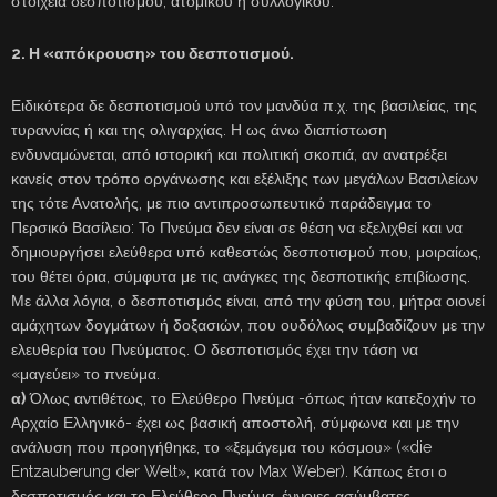
στοιχεία δεσποτισμού, ατομικού ή συλλογικού.
2. Η «απόκρουση» του δεσποτισμού.
Ειδικότερα δε δεσποτισμού υπό τον μανδύα π.χ. της βασιλείας, της
τυραννίας ή και της ολιγαρχίας. Η ως άνω διαπίστωση
ενδυναμώνεται, από ιστορική και πολιτική σκοπιά, αν ανατρέξει
κανείς στον τρόπο οργάνωσης και εξέλιξης των μεγάλων Βασιλείων
της τότε Ανατολής, με πιο αντιπροσωπευτικό παράδειγμα το
Περσικό Βασίλειο: Το Πνεύμα δεν είναι σε θέση να εξελιχθεί και να
δημιουργήσει ελεύθερα υπό καθεστώς δεσποτισμού που, μοιραίως,
του θέτει όρια, σύμφυτα με τις ανάγκες της δεσποτικής επιβίωσης.
Με άλλα λόγια, ο δεσποτισμός είναι, από την φύση του, μήτρα οιονεί
αμάχητων δογμάτων ή δοξασιών, που ουδόλως συμβαδίζουν με την
ελευθερία του Πνεύματος. Ο δεσποτισμός έχει την τάση να
«μαγεύει» το πνεύμα.
α)
Όλως αντιθέτως, το Ελεύθερο Πνεύμα -όπως ήταν κατεξοχήν το
Αρχαίο Ελληνικό- έχει ως βασική αποστολή, σύμφωνα και με την
ανάλυση που προηγήθηκε, το «ξεμάγεμα του κόσμου» («die
Entzauberung der Welt», κατά τον Max Weber). Κάπως έτσι ο
δεσποτισμός και το Ελεύθερο Πνεύμα, έννοιες ασύμβατες,