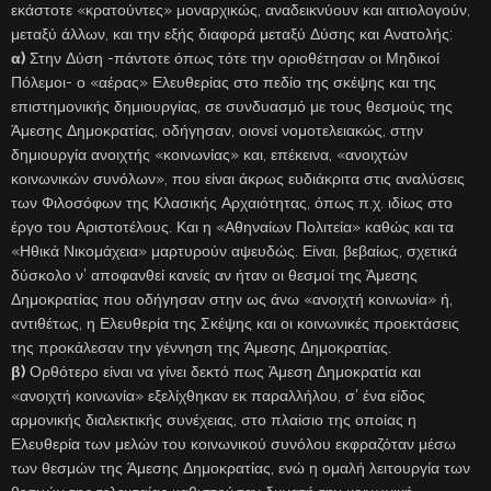
εκάστοτε «κρατούντες» μοναρχικώς, αναδεικνύουν και αιτιολογούν,
μεταξύ άλλων, και την εξής διαφορά μεταξύ Δύσης και Ανατολής:
α)
Στην Δύση -πάντοτε όπως τότε την οριοθέτησαν οι Μηδικοί
Πόλεμοι- ο «αέρας» Ελευθερίας στο πεδίο της σκέψης και της
επιστημονικής δημιουργίας, σε συνδυασμό με τους θεσμούς της
Άμεσης Δημοκρατίας, οδήγησαν, οιονεί νομοτελειακώς, στην
δημιουργία ανοιχτής «κοινωνίας» και, επέκεινα, «ανοιχτών
κοινωνικών συνόλων», που είναι άκρως ευδιάκριτα στις αναλύσεις
των Φιλοσόφων της Κλασικής Αρχαιότητας, όπως π.χ. ιδίως στο
έργο του Αριστοτέλους. Και η «Αθηναίων Πολιτεία» καθώς και τα
«Ηθικά Νικομάχεια» μαρτυρούν αψευδώς. Είναι, βεβαίως, σχετικά
δύσκολο ν’ αποφανθεί κανείς αν ήταν οι θεσμοί της Άμεσης
Δημοκρατίας που οδήγησαν στην ως άνω «ανοιχτή κοινωνία» ή,
αντιθέτως, η Ελευθερία της Σκέψης και οι κοινωνικές προεκτάσεις
της προκάλεσαν την γέννηση της Άμεσης Δημοκρατίας.
β)
Ορθότερο είναι να γίνει δεκτό πως Άμεση Δημοκρατία και
«ανοιχτή κοινωνία» εξελίχθηκαν εκ παραλλήλου, σ’ ένα είδος
αρμονικής διαλεκτικής συνέχειας, στο πλαίσιο της οποίας η
Ελευθερία των μελών του κοινωνικού συνόλου εκφραζόταν μέσω
των θεσμών της Άμεσης Δημοκρατίας, ενώ η ομαλή λειτουργία των