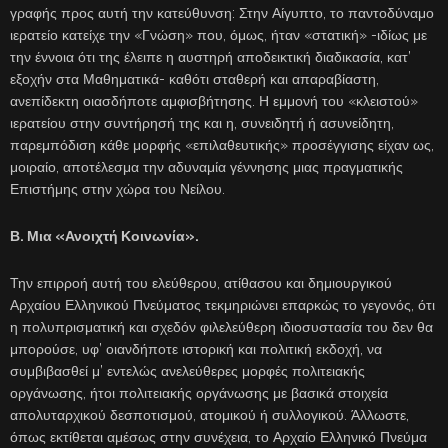
γραφής προς αυτή την κατεύθυνση: Στην Αίγυπτο, το παντοδύναμο
ιερατείο κατείχε την «Γνώση» που, όμως, ήταν «στατική» -ιδίως με
την έννοια ότι της έλειπε η αυστηρή αποδεικτική διαδικασία, κατ’
εξοχήν στα Μαθηματικά- καθότι σταθερή και απαραβίαστη,
ανεπίδεκτη οιασδήποτε αμφισβήτησης. Η εμμονή του «κλειστού»
ιερατείου στην συντήρησή της και η, συνειδητή ή ασυνείδητη,
παρεμπόδιση κάθε μορφής «επιλαθευτικής» προσέγγισης είχαν ως,
μοιραίο, αποτέλεσμα την αδυναμία γέννησης μιας πραγματικής
Επιστήμης στην χώρα του Νείλου.
Β. Μια «Ανοιχτή Κοινωνία».
Την επιρροή αυτή του ελεύθερου, ατίθασου και δημιουργικού
Αρχαίου Ελληνικού Πνεύματος τεκμηριώνει επαρκώς το γεγονός, ότι
η πολυπρισματική και σχεδόν φιλελεύθερη ιδιοσυστασία του δεν θα
μπορούσε, υφ’ οιανδήποτε ιστορική και πολιτική εκδοχή, να
συμβιβασθεί μ’ εντελώς ανελεύθερες μορφές πολιτειακής
οργάνωσης, ήτοι πολιτειακής οργάνωσης με βασικά στοιχεία
απολυταρχικού δεσποτισμού, ατομικού ή συλλογικού. Άλλωστε,
όπως εκτίθεται αμέσως στην συνέχεια, το Αρχαίο Ελληνικό Πνεύμα