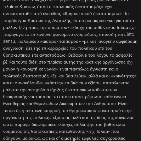
πλαίσιο Κρατών, όπου ο «πολιτικός δεσποτισμός» έχει
αντικατασταθεί από ένα είδος «θρησκευτικού δεσποτισμού». Το
παράδειγμα Κρατών της Ανατολής, όπου μια ακραία -και για τούτο
μάλλον ξένη προς την ουσία του- εκδοχή του αυθεντικού Ισλάμ έχει
παραγάγει το επικίνδυνο φαινόμενο ενός είδους, οπωσδήποτε lato
sensu, «ισλαμικού καισαρο-παπισμού» -με κατ’ ανάγκην αμφίδρομη
ανάγνωση, είτε της επικυριαρχίας του πολιτικού επί του
θρησκευτικού είτε αντιστρόφως- βεβαιώνει του λόγου το ασφαλές.
β)
Και τούτο διότι στο πλαίσιο αυτής της κρατικής οργάνωσης όχι
μόνον η «ανοιχτή κοινωνία» είναι παντελώς άγνωστη και ο
πολιτικός δεσποτισμός «ζει και βασιλεύει», αλλά και οι «κοινότητες»
και οι συνακόλουθες «κάστες» επιβιώνουν εξίσου, αποτελώντας
μάλιστα την αντηρίδα στήριξης δικτατορικών καθεστώτων
θεοκρατικής νοοτροπίας, τα οποία αποστρέφονται κάθε έννοια
Ελευθερίας και Θεμελιωδών Δικαιωμάτων του Ανθρώπου. Είναι
τέτοια δε η σκοτεινή επιρροή του θρησκευτικού φανατισμού στην
οργάνωση της πολιτικής εξουσίας αλλά και της ίδιας της κοινωνίας,
ώστε παράγει διαφορετικές εκδοχές σύλληψης του βαθύτερου
νοήματος της θρησκευτικής κατεύθυνσης -π.χ. Ισλάμ- που
οδηγούν, μοιραίως, ως και σ’ αιματηρές εμφύλιες συγκρούσεις