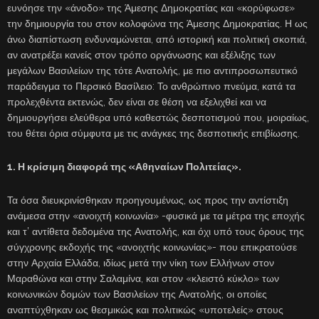
ευνόησε την «άνοδο» της Άμεσης Δημοκρατίας και «κορύφωσε»
την δημιουργία του στον κολοφώνα της Άμεσης Δημοκρατίας. Η ως
άνω διαπίστωση ενδυναμώνεται, από ιστορική και πολιτική σκοπιά,
αν ανατρέξει κανείς στον τρόπο οργάνωσης και εξέλιξης των
μεγάλων Βασιλείων της τότε Ανατολής, με πιο αντιπροσωπευτικό
παράδειγμα το Περσικό Βασίλειο: Το ανθρώπινο πνεύμα, κατά τα
προλεχθέντα εκτενώς, δεν είναι σε θέση να εξελιχθεί και να
δημιουργήσει ελεύθερα υπό καθεστώς δεσποτισμού που, μοιραίως,
του θέτει όρια σύμφυτα με τις ανάγκες της δεσποτικής επιβίωσης.
1. Η κρίσιμη διαφορά της «Αθηναίων Πολιτείας».
Τα όσα διευκρινίσθηκαν προηγουμένως, ως προς την αντίστιξη
ανάμεσα στην «ανοιχτή κοινωνία» -φυσικά με τα μέτρα της εποχής
και τ’ αντίθετα δεδομένα της Ανατολής, και όχι υπό τους όρους της
σύγχρονης εκδοχής της «ανοιχτής κοινωνίας»- που επικρατούσε
στην Αρχαία Ελλάδα, ιδίως μετά την νίκη των Ελλήνων στον
Μαραθώνα και στην Σαλαμίνα, και στον «κλειστό κύκλο» των
κοινωνικών δομών των Βασιλείων της Ανατολής, οι οποίες
αναπτύχθηκαν ως θεσμικώς και πολιτικώς «υποτελείς» στους