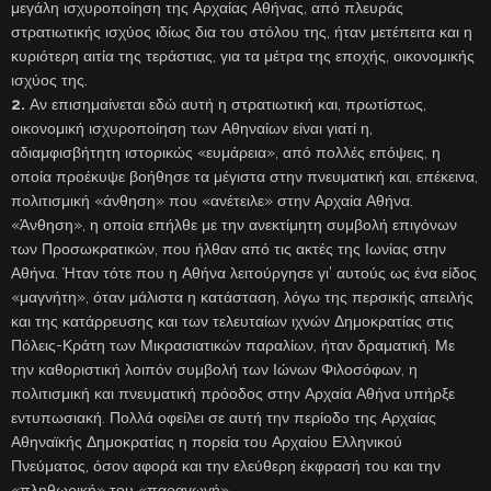
μεγάλη ισχυροποίηση της Αρχαίας Αθήνας, από πλευράς
στρατιωτικής ισχύος ιδίως δια του στόλου της, ήταν μετέπειτα και η
κυριότερη αιτία της τεράστιας, για τα μέτρα της εποχής, οικονομικής
ισχύος της.
2.
Αν επισημαίνεται εδώ αυτή η στρατιωτική και, πρωτίστως,
οικονομική ισχυροποίηση των Αθηναίων είναι γιατί η,
αδιαμφισβήτητη ιστορικώς «ευμάρεια», από πολλές επόψεις, η
οποία προέκυψε βοήθησε τα μέγιστα στην πνευματική και, επέκεινα,
πολιτισμική «άνθηση» που «ανέτειλε» στην Αρχαία Αθήνα.
«Άνθηση», η οποία επήλθε με την ανεκτίμητη συμβολή επιγόνων
των Προσωκρατικών, που ήλθαν από τις ακτές της Ιωνίας στην
Αθήνα. Ήταν τότε που η Αθήνα λειτούργησε γι’ αυτούς ως ένα είδος
«μαγνήτη», όταν μάλιστα η κατάσταση, λόγω της περσικής απειλής
και της κατάρρευσης και των τελευταίων ιχνών Δημοκρατίας στις
Πόλεις-Κράτη των Μικρασιατικών παραλίων, ήταν δραματική. Με
την καθοριστική λοιπόν συμβολή των Ιώνων Φιλοσόφων, η
πολιτισμική και πνευματική πρόοδος στην Αρχαία Αθήνα υπήρξε
εντυπωσιακή. Πολλά οφείλει σε αυτή την περίοδο της Αρχαίας
Αθηναϊκής Δημοκρατίας η πορεία του Αρχαίου Ελληνικού
Πνεύματος, όσον αφορά και την ελεύθερη έκφρασή του και την
«πληθωρική» του «παραγωγή».