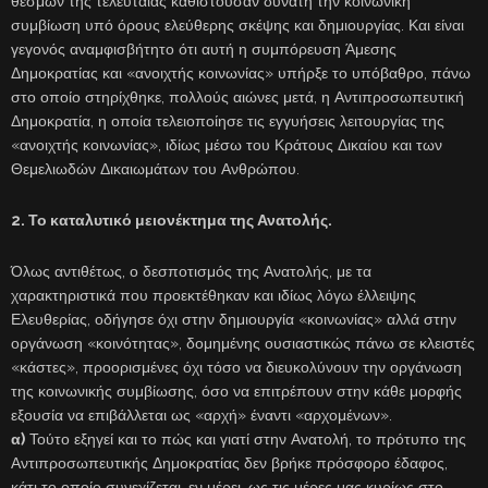
θεσμών της τελευταίας καθιστούσαν δυνατή την κοινωνική
συμβίωση υπό όρους ελεύθερης σκέψης και δημιουργίας. Και είναι
γεγονός αναμφισβήτητο ότι αυτή η συμπόρευση Άμεσης
Δημοκρατίας και «ανοιχτής κοινωνίας» υπήρξε το υπόβαθρο, πάνω
στο οποίο στηρίχθηκε, πολλούς αιώνες μετά, η Αντιπροσωπευτική
Δημοκρατία, η οποία τελειοποίησε τις εγγυήσεις λειτουργίας της
«ανοιχτής κοινωνίας», ιδίως μέσω του Κράτους Δικαίου και των
Θεμελιωδών Δικαιωμάτων του Ανθρώπου.
2. Το καταλυτικό μειονέκτημα της Ανατολής.
Όλως αντιθέτως, ο δεσποτισμός της Ανατολής, με τα
χαρακτηριστικά που προεκτέθηκαν και ιδίως λόγω έλλειψης
Ελευθερίας, οδήγησε όχι στην δημιουργία «κοινωνίας» αλλά στην
οργάνωση «κοινότητας», δομημένης ουσιαστικώς πάνω σε κλειστές
«κάστες», προορισμένες όχι τόσο να διευκολύνουν την οργάνωση
της κοινωνικής συμβίωσης, όσο να επιτρέπουν στην κάθε μορφής
εξουσία να επιβάλλεται ως «αρχή» έναντι «αρχομένων».
α)
Τούτο εξηγεί και το πώς και γιατί στην Ανατολή, το πρότυπο της
Αντιπροσωπευτικής Δημοκρατίας δεν βρήκε πρόσφορο έδαφος,
κάτι το οποίο συνεχίζεται, εν μέρει, ως τις μέρες μας κυρίως στο