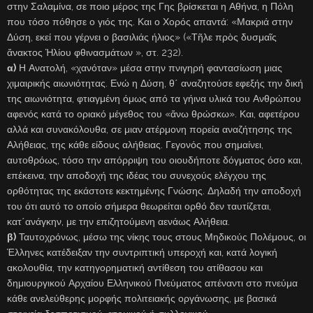
στην Σαλαμίνα, σε ποιο μέρος της Γης βρίσκεται η Αθήνα, η Πόλη
που τόσο πόθησε ο γιός της. Και ο Χορός απαντά: «Μακριά στην
Δύση, εκεί που γέρνει ο βασιλιάς ήλιος» («Τῆλε πρὸς δυσμαῖς
ἄνακτος Ἡλίου φθινασμάτων », στ. 232).
α)
Η Ανατολή, «χανόταν» μέσα στην πνιγηρή φαντασίωση μιας
χιμαιρικής αιωνιότητας. Ενώ η Δύση, θ΄ αναζητούσε εφεξής την δική
της αιωνιότητα, φτιαγμένη όμως από τα γήινα υλικά του Ανθρώπου
αφενός κατά το οριακό μέγεθος του «ἄνω θρώσκω». Και, αφετέρου
αλλά και συνακόλουθα, σε μιαν ατέρμονη πορεία αναζήτησης της
Αλήθειας, της κάθε είδους αλήθειας. Γεγονός που σημαίνει,
αυτοθρόως, τόσο την απόρριψη του οιουδήποτε δόγματος όσο και,
επέκεινα, την αποδοχή της ιδέας του συνεχούς ελέγχου της
ορθότητας της εκάστοτε κεκτημένης Γνώσης. Δηλαδή την αποδοχή
του ότι αυτό το οποίο σήμερα θεωρείται ορθό δεν ταυτίζεται,
κατ΄ανάγκην, με την επιζητούμενη αενάως Αλήθεια.
β)
Ταυτοχρόνως, μέσω της νίκης τους στους Μηδικούς Πολέμους, οι
Έλληνες κατέδειξαν την συντριπτική υπεροχή και, κατά λογική
ακολουθία, την κατηγορηματική αντίθεση του ατίθασου και
δημιουργικού Αρχαίου Ελληνικού Πνεύματος απέναντι στο πνεύμα
κάθε ανελεύθερης μορφής πολιτειακής οργάνωσης, με βασικά