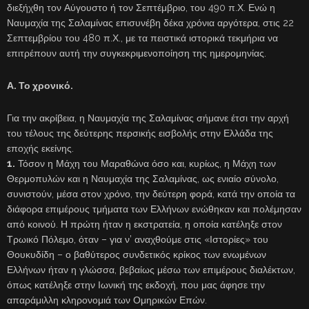
διεξήχθη τον Αύγουστο ή τον Σεπτέμβριο, του 490 π.Χ. Ενώ η
Ναυμαχία της Σαλαμίνας επισυνέβη δέκα χρόνια αργότερα, στις 22
Σεπτεμβρίου του 480 π.Χ., με τα πειστικά ιστορικά τεκμήρια να
επιτρέπουν αυτή την συγκεκριμενοποίηση της ημερομηνίας.
Α. Το χρονικό.
Για την ακρίβεια, η Ναυμαχία της Σαλαμίνας σήμανε έτσι την αρχή
του τέλους της δεύτερης περσικής εισβολής στην Ελλάδα της
εποχής εκείνης.
1.
Τόσον η Μάχη του Μαραθώνα όσο και, κυρίως, η Μάχη των
Θερμοπυλών και η Ναυμαχία της Σαλαμίνας, ως ενιαίο σύνολο,
συνιστούν, μέσα στον χρόνο, την δεύτερη φορά, κατά την οποία τα
διάφορα επιμέρους τμήματα των Ελλήνων ενώθηκαν και πολέμησαν
από κοινού. Η πρώτη ήταν η εκστρατεία, η οποία κατέληξε στον
Τρωικό Πόλεμο, όταν – για ν’ αναχθούμε στις «Ιστορίες» του
Θουκυδίδη – ο βαθύτερος συνδετικός κρίκος των ενωμένων
Ελλήνων ήταν η γλώσσα, βεβαίως μέσω των επιμέρους διαλέκτων,
όπως κατέληξε στην Ιωνική της εκδοχή, που μας άφησε την
απαράμιλλη κληρονομιά των Ομηρικών Επών.