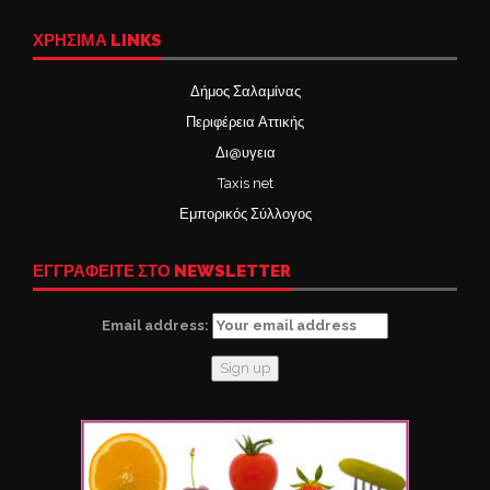
ΧΡΉΣΙΜΑ LINKS
Δήμος Σαλαμίνας
Περιφέρεια Αττικής
Δι@υγεια
Taxis net
Εμπορικός Σύλλογος
ΕΓΓΡΑΦΕΙΤΕ ΣΤΟ NEWSLETTER
Email address: