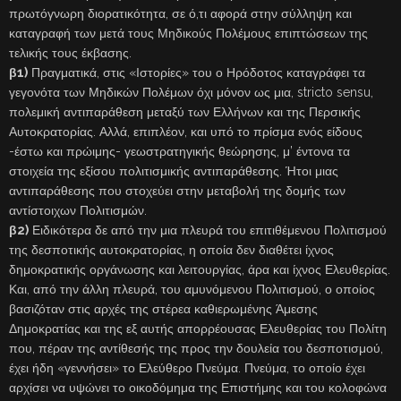
πρωτόγνωρη διορατικότητα, σε ό,τι αφορά στην σύλληψη και
καταγραφή των μετά τους Μηδικούς Πολέμους επιπτώσεων της
τελικής τους έκβασης.
β1)
Πραγματικά, στις «Ιστορίες» του ο Ηρόδοτος καταγράφει τα
γεγονότα των Μηδικών Πολέμων όχι μόνον ως μια, stricto sensu,
πολεμική αντιπαράθεση μεταξύ των Ελλήνων και της Περσικής
Αυτοκρατορίας. Αλλά, επιπλέον, και υπό το πρίσμα ενός είδους
-έστω και πρώιμης- γεωστρατηγικής θεώρησης, μ’ έντονα τα
στοιχεία της εξίσου πολιτισμικής αντιπαράθεσης. Ήτοι μιας
αντιπαράθεσης που στοχεύει στην μεταβολή της δομής των
αντίστοιχων Πολιτισμών.
β2)
Ειδικότερα δε από την μια πλευρά του επιτιθέμενου Πολιτισμού
της δεσποτικής αυτοκρατορίας, η οποία δεν διαθέτει ίχνος
δημοκρατικής οργάνωσης και λειτουργίας, άρα και ίχνος Ελευθερίας.
Και, από την άλλη πλευρά, του αμυνόμενου Πολιτισμού, ο οποίος
βασιζόταν στις αρχές της στέρεα καθιερωμένης Άμεσης
Δημοκρατίας και της εξ αυτής απορρέουσας Ελευθερίας του Πολίτη
που, πέραν της αντίθεσής της προς την δουλεία του δεσποτισμού,
έχει ήδη «γεννήσει» το Ελεύθερο Πνεύμα. Πνεύμα, το οποίο έχει
αρχίσει να υψώνει το οικοδόμημα της Επιστήμης και του κολοφώνα