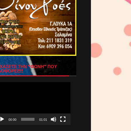
ΧΑΣΕΤΕ ΤΗΝ “ΦΩΝΗ” ΠΟΥ
ΟΦΟΡΕΙ!!!
όγραμμα
απαραγωγής
τεο
00:00
01:01