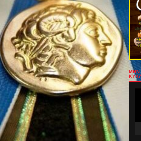
ΜΗΝ 
ΚΥΚΛ
Πρ
Αν
Βίν