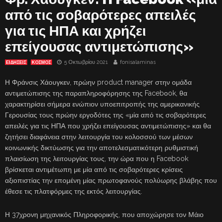
από τις σοβαρότερες απειλές
για τις ΗΠΑ και χρήζει
επείγουσας αντιμετώπισης»
5 Οκτωβρίου 2021
fonisalaminas
ΕΙΔΗΣΕΙΣ
ΚΟΣΜΟΣ
Η Φράνσις Χάουγκεν, πρώην product manager στην ομάδα
αντιμετώπισης της παραπληροφόρησης της Facebοok, θα
χαρακτηρίσει σήμερα ενώπιον υποεπιτροπής της αμερικανικής
Γερουσίας τους πρώην εργοδότες της «μία από τις σοβαρότερες
απειλές για τις ΗΠΑ που χρήζει επείγουσας αντιμετώπισης» και θα
ζητήσει διαφάνεια στην λειτουργία του κολοσσού των μέσων
κοινωνικής δικτύωσης για την αποτελεσματικότερη ρυθμιστική
πλαισίωση της λειτουργίας τους, την ώρα που η Facebook
βρίσκεται αντιμέτωπη με μία από τις σοβαρότερες κρίσεις
αξιοπιστίας την επομένη μίας πρωτοφανούς πολύωρης βλάβης που
έθεσε τις πλατφόρμες της εκτός λειτουργίας.
Η 37χρονη μηχανικός Πληροφορικής, που αποχώρησε τον Μάιο