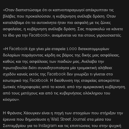
«Οταν διαπιστώσαμε ότι οι καπνοπαραγωγοί απέκρυπταν τις
βλάβες που προκαλούσαν, η κυβέρνηση ανέλαβε δράση. Οταν
καταλάβαμε ότι τα αυτοκίνητα ήταν πιο ασφαλή με τις ζώνες
ασφαλείας, η κυβέρνηση ανέλαβε δράση. Σας παρακαλώ να κάνετε
το ίδιο για την Facebook», αναμένεται να πει στους γερουσιαστές.
«Η Facebook έχει γίνει μία εταιρεία 1.000 δισεκατομμυρίων
δολαρίων παράγοντας κέρδη εις βάρος της δικής μας ασφάλειας,
καθώς και της ασφάλειας των παιδιών μας…Ανέλαβα την
πρωτοβουλία διότι συνειδητοποίησα μία τρομακτική αλήθεια:
σχεδόν κανείς εκτός της Facebook δεν γνωρίζει τι γίνεται στο
εσωτερικό της Facebook. Η διεύθυνση της εταιρείας αποκρύπτει
ζωτικές πληροφορίες από το κοινό, από την αμερικανική κυβέρνηση,
από τους μετόχους και από τις κυβερνήσεις ολόκληρου του
κόσμου».
Η Φράνσις Χάουγκεν είναι η πηγή των στοιχείων που στήριξαν την
έρευνα που δημοσίευσε η Wall Street Journal στα μέσα του
Σεπτεμβρίου για το Instagram και τις επιπτώσεις του στην ψυχική