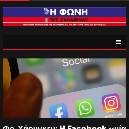
Φρ. Χάουγκεν: H Facebook «μία