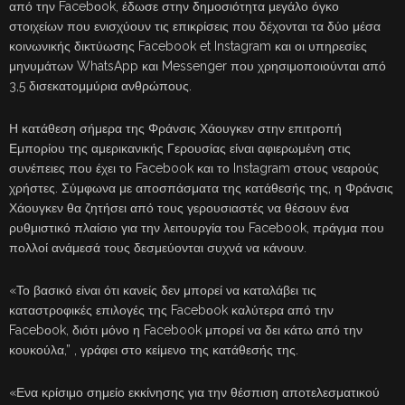
από την Facebοok, έδωσε στην δημοσιότητα μεγάλο όγκο
στοιχείων που ενισχύουν τις επικρίσεις που δέχονται τα δύο μέσα
κοινωνικής δικτύωσης Facebook et Instagram και οι υπηρεσίες
μηνυμάτων WhatsApp και Messenger που χρησιμοποιούνται από
3,5 δισεκατομμύρια ανθρώπους.
Η κατάθεση σήμερα της Φράνσις Χάουγκεν στην επιτροπή
Εμπορίου της αμερικανικής Γερουσίας είναι αφιερωμένη στις
συνέπειες που έχει το Facebook και το Instagram στους νεαρούς
χρήστες. Σύμφωνα με αποσπάσματα της κατάθεσής της, η Φράνσις
Χάουγκεν θα ζητήσει από τους γερουσιαστές να θέσουν ένα
ρυθμιστικό πλαίσιο για την λειτουργία του Facebook, πράγμα που
πολλοί ανάμεσά τους δεσμεύονται συχνά να κάνουν.
«Το βασικό είναι ότι κανείς δεν μπορεί να καταλάβει τις
καταστροφικές επιλογές της Facebοok καλύτερα από την
Facebοok, διότι μόνο η Facebook μπορεί να δει κάτω από την
κουκούλα,” , γράφει στο κείμενο της κατάθεσής της.
«Ενα κρίσιμο σημείο εκκίνησης για την θέσπιση αποτελεσματικού