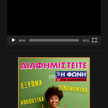
Βίντεο
00:00
01:01