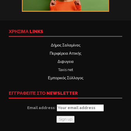
ΧΡΉΣΙΜΑ LINKS
Δήμος Σαλαμίνας
Περιφέρεια Αττικής
Δι@υγεια
Taxis net
Εμπορικός Σύλλογος
ΕΓΓΡΑΦΕΙΤΕ ΣΤΟ NEWSLETTER
Email address: