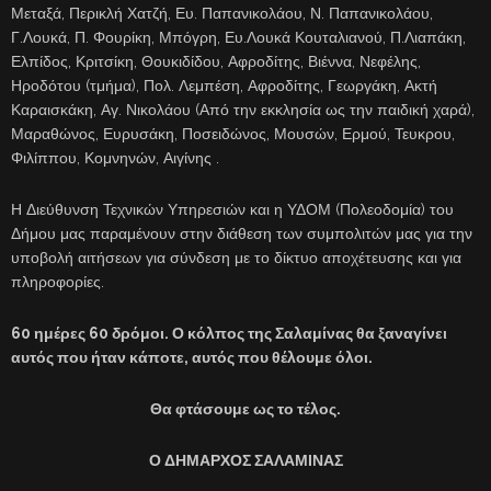
Μεταξά, Περικλή Χατζή, Ευ. Παπανικολάου, Ν. Παπανικολάου,
Γ.Λουκά, Π. Φουρίκη, Μπόγρη, Ευ.Λουκά Κουταλιανού, Π.Λιαπάκη,
Ελπίδος, Κριτσίκη, Θουκιδίδου, Αφροδίτης, Βιέννα, Νεφέλης,
Ηροδότου (τμήμα), Πολ. Λεμπέση, Αφροδίτης, Γεωργάκη, Ακτή
Καραισκάκη, Αγ. Νικολάου (Από την εκκλησία ως την παιδική χαρά),
Μαραθώνος, Ευρυσάκη, Ποσειδώνος, Μουσών, Ερμού, Τευκρου,
Φιλίππου, Κομνηνών, Αιγίνης .
Η Διεύθυνση Τεχνικών Υπηρεσιών και η ΥΔΟΜ (Πολεοδομία) του
Δήμου μας παραμένουν στην διάθεση των συμπολιτών μας για την
υποβολή αιτήσεων για σύνδεση με το δίκτυο αποχέτευσης και για
πληροφορίες.
60 ημέρες 60 δρόμοι. Ο κόλπος της Σαλαμίνας θα ξαναγίνει
αυτός που ήταν κάποτε, αυτός που θέλουμε όλοι.
Θα φτάσουμε ως το τέλος.
Ο ΔΗΜΑΡΧΟΣ ΣΑΛΑΜΙΝΑΣ