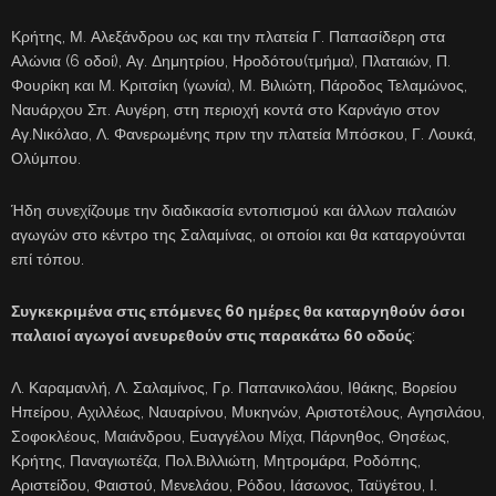
Κρήτης, Μ. Αλεξάνδρου ως και την πλατεία Γ. Παπασίδερη στα
Αλώνια (6 οδοί), Αγ. Δημητρίου, Ηροδότου(τμήμα), Πλαταιών, Π.
Φουρίκη και Μ. Κριτσίκη (γωνία), Μ. Βιλιώτη, Πάροδος Τελαμώνος,
Ναυάρχου Σπ. Αυγέρη, στη περιοχή κοντά στο Καρνάγιο στον
Αγ.Νικόλαο, Λ. Φανερωμένης πριν την πλατεία Μπόσκου, Γ. Λουκά,
Ολύμπου.
Ήδη συνεχίζουμε την διαδικασία εντοπισμού και άλλων παλαιών
αγωγών στο κέντρο της Σαλαμίνας, οι οποίοι και θα καταργούνται
επί τόπου.
Συγκεκριμένα στις επόμενες 60 ημέρες θα καταργηθούν όσοι
παλαιοί αγωγοί ανευρεθούν στις παρακάτω 60 οδούς
:
Λ. Καραμανλή, Λ. Σαλαμίνος, Γρ. Παπανικολάου, Ιθάκης, Βορείου
Ηπείρου, Αχιλλέως, Ναυαρίνου, Μυκηνών, Αριστοτέλους, Αγησιλάου,
Σοφοκλέους, Μαιάνδρου, Ευαγγέλου Μίχα, Πάρνηθος, Θησέως,
Κρήτης, Παναγιωτέζα, Πολ.Βιλλιώτη, Μητρομάρα, Ροδόπης,
Αριστείδου, Φαιστού, Μενελάου, Ρόδου, Ιάσωνος, Ταϋγέτου, Ι.