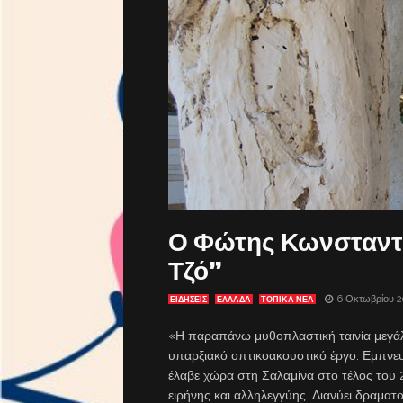
Ο Φώτης Κωνσταντιν
Τζό”
6 Οκτωβρίου 2
ΕΙΔΗΣΕΙΣ
ΕΛΛΑΔΑ
ΤΟΠΙΚΑ ΝΕΑ
«Η παραπάνω μυθοπλαστική ταινία μεγάλο
υπαρξιακό οπτικοακουστικό έργο. Εμπνευ
έλαβε χώρα στη Σαλαμίνα στο τέλος του 
ειρήνης και αλληλεγγύης. Διανύει δραματ