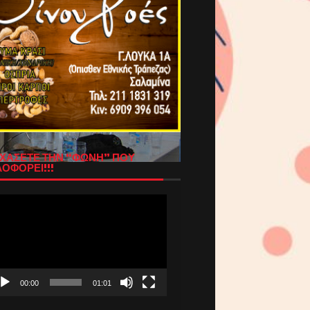
ΧΑΣΕΤΕ ΤΗΝ “ΦΩΝΗ” ΠΟΥ
ΟΦΟΡΕΙ!!!
όγραμμα
απαραγωγής
τεο
00:00
01:01