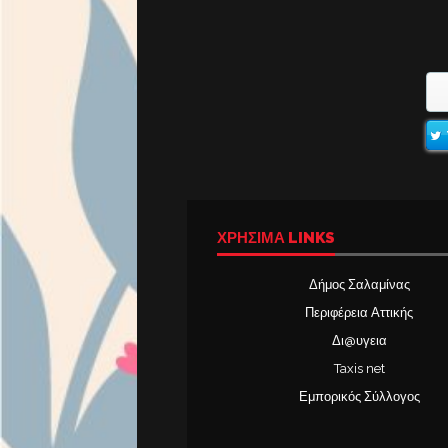
ΧΡΉΣΙΜΑ LINKS
Δήμος Σαλαμίνας
Περιφέρεια Αττικής
Δι@υγεια
Taxis net
Εμπορικός Σύλλογος