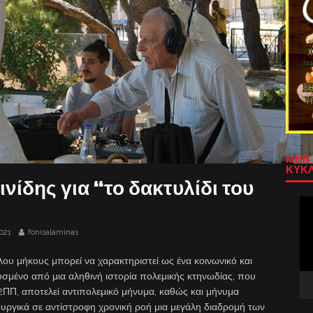
ΜΗΝ 
ΚΥΚΛ
ίδης για “το δακτυλίδι του
Πρ
Αν
Βίν
021
fonisalaminas
υ μήκους μπορεί να χαρακτηριστεί ως ένα κοινωνικό και
σμένο από μια αληθινή ιστορία πολεμικής κτηνωδίας, που
2ΠΠ, αποτελεί αντιπολεμικό μήνυμα, καθώς και μήνυμα
ουργικά σε αντίστροφη χρονική ροή μια μεγάλη διαδρομή των