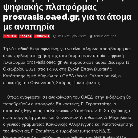
ψηφιακής πλατφόρμας
prosvasis.oaed.gr, για τα άτομα
με αναπηρία
10 Οκτωβρίου 2021
fonisalaminas
ΕΙΔΗΣΕΙΣ
ΕΛΛΑΔΑ
ΚΟΙΝΩΝΙΑ
Τη νέα, ειδικά διαμορφωμένη, για να είναι πλήρως προσβάσιμη και
άκρως φιλική στη χρήση της από άτομα με αναπηρία, ψηφιακή
πλατφόρμα prosvasis.oaed.gr, θα παρουσιάσει αύριο, Δευτέρα 11
Οκτωβρίου 2021, στις 13:30, στη Σχολή Επαγγελματικής
Κατάρτισης ΑμεΑ Αθηνών του ΟΑΕΔ (Λεωφ. Γαλατσίου 19), ο
διοικητής του Οργανισμού, Σπύρος Πρωτοψάλτης.
Όπως αναφέρεται σε ανακοίνωση του ΟΑΕΔ, στην εκδήλωση θα
παραβρεθούν ο υπουργός Επικρατείας, Γ. Γεραπετρίτης, ο
υπουργός Εργασίας και Κοινωνικών Υποθέσεων, Κ. Χατζηδάκης, η
υφυπουργός Εργασίας και Κοινωνικών Υποθέσεων, Δ. Μιχαηλίδου,
ο γενικός γραμματέας Κοινωνικής Αλληλεγγύης και Καταπολέμησης
της Φτώχειας, Γ. Σταμάτης, ο ευρωβουλευτής της ΝΔ, Σ.
Κυμπουρόπουλος, καθώς και ο πρόεδρος της ΑΜΚΕ «Με ‘Αλλα