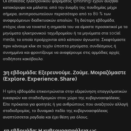
Οι επιθέσεις ηλεκτρονικού ψαρέματος (phishing) έχουν αυξηθεί
κατακόρυφα και μάλιστα, από την έναρξη της πανδημίας μέχρι
σήμερα, αντιπροσωπεύουν περισσότερο από το 80 % των
αναφερόμενων διαδικτυακών απειλών. Τη δεύτερη εβδομάδα,
στόχος είναι να τονιστεί η σημασία του να είμαστε προσεκτικοί με τα
μηνύματα ηλεκτρονικού ταχυδρομείου ή τα μηνύματα στα social
media, τα οποία προέρχονται από κάποιον άγνωστο. Σκεφτόμαστε
πριν κάνουμε κλικ σε τυχόν ύποπτα μηνύματα, συνδέσμους ή
συνημμένα και φροντίζουμε να αναφέρουμε στις αρμόδιες αρχές
οτιδήποτε κακόβουλο.
3η εβδομάδα: Εξερευνούμε. Ζούμε. Μοιραζόμαστε
(Explore. Experience. Share)
H τρίτη εβδομάδα επικεντρώνεται στην εξερεύνηση επαγγελματικών
ευκαιριών και σταδιοδρομιών στον χώρο της κυβερνοασφάλειας.
Είτε πρόκειται για φοιτητές ή για ανθρώπους που αναζητούν αλλαγή
σταδιοδρομίας, το δυναμικό πεδίο της κυβερνοασφάλειας
αναπτύσσεται ραγδαία και έχει θέση για όλους.
4η εβδομάδα: Η κυβερνοασφάλεια ως