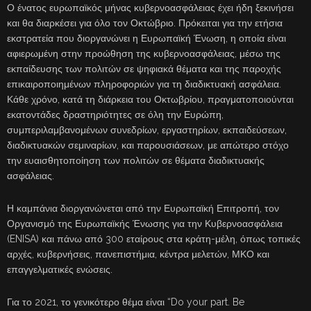
Ο ένατος ευρωπαϊκός μήνας κυβερνοασφάλειας έχει ήδη ξεκινήσει
και θα διαρκέσει για όλο τον Οκτώβριο. Πρόκειται για την ετήσια
εκστρατεία που διοργανώνει η Ευρωπαϊκή Ένωση, η οποία είναι
αφιερωμένη στην προώθηση της κυβερνοασφάλειας, μέσω της
εκπαίδευσης των πολιτών σε ψηφιακά θέματα και της παροχής
επικαιροποιημένων πληροφοριών για τη διαδικτυακή ασφάλεια.
Κάθε χρόνο, κατά τη διάρκεια του Οκτωβρίου, πραγματοποιούνται
εκατοντάδες δραστηριότητες σε όλη την Ευρώπη,
συμπεριλαμβανομένων συνεδρίων, εργαστηρίων, εκπαιδεύσεων,
διαδικτυακών σεμιναρίων, και παρουσιάσεων, με απώτερο στόχο
την ευαισθητοποίηση των πολιτών σε θέματα διαδικτυακής
ασφάλειας.
Η καμπάνια διοργανώνεται από την Ευρωπαϊκή Επιτροπή, τον
Οργανισμό της Ευρωπαϊκής Ένωσης για την Κυβερνοασφάλεια
(ENISA) και πάνω από 300 εταίρους στα κράτη-μέλη, όπως τοπικές
αρχές, κυβερνήσεις, πανεπιστήμια, κέντρα μελετών, ΜΚΟ και
επαγγελματικές ενώσεις.
Για το 2021, το γενικότερο θέμα είναι “Do your part. Be