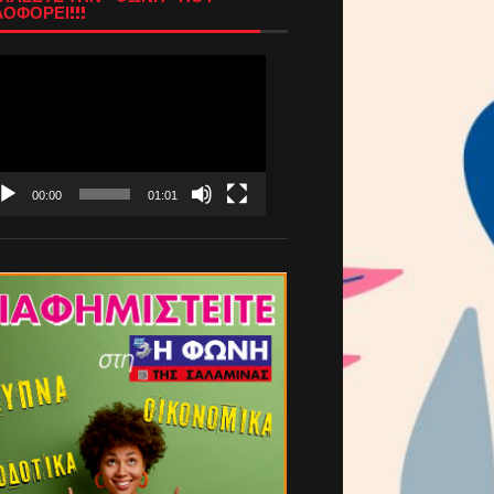
ΟΦΟΡΕΙ!!!
όγραμμα
απαραγωγής
τεο
00:00
01:01