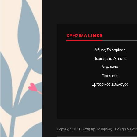
ΧΡΉΣΙΜΑ LINKS
Δήμος Σαλαμίνας
Περιφέρεια Αττικής
Δι@υγεια
Taxis net
Εμπορικός Σύλλογος
Copyright © Η Φωνή της Σαλαμίνας - Design & Deve