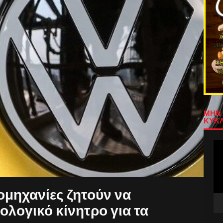
ΜΗΝ 
ΚΥΚΛ
Πρ
Αν
Βίν
ομηχανίες ζητούν να
λογικό κίνητρο για τα