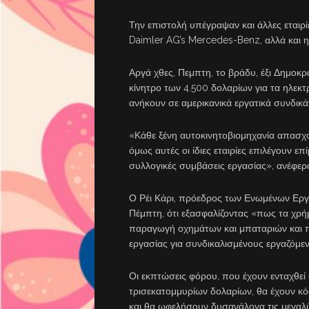
Την επιστολή υπέγραψαν και άλλες εταιρί
Daimler AG’s Mercedes-Benz, αλλά και η
Αργά χθες, Πεμπτη, το βράδυ, έξι Δημοκρ
κίνητρο των 4.500 δολαρίων για τα ηλεκ
ανήκουν σε αμερικανικά εργατικά συνδικά
«Κάθε ξένη αυτοκινητοβιομηχανία απασχο
όμως αυτές οι ίδιες εταιρίες επιλέγουν επ
συλλογικές συμβάσεις εργασίας», ανέφερα
Ο Ρέι Κάρι, πρόεδρος των Ενωμένων Εργ
Πέμπτη, ότι εξασφαλίζοντας «πως τα χρ
παραγωγή οχημάτων και μπαταριών και πω
εργασίας για συνδικαλισμένους εργαζόμε
Οι εκπτώσεις φόρου, που έχουν ενταχθεί
τρισεκατομμυρίων δολαρίων, θα έχουν κό
και θα ωφελήσουν δυσανάλογα τις μεγαλύ