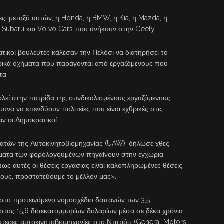
ες, μεταξύ αυτών, η Honda, η BMW, η Kia, η Mazda, η
 Subaru και Volvo Cars που ανήκουν στην Geely.
ατικοί βουλευτές κάλεσαν την Πελόσι να διατηρήσει το
τρικά οχήματα που παράγονται από εργαζόμενους που
τα.
λεί στην πατρίδα της συνδικαλισμένους εργαζόμενους,
ίμονα να επενδύουν πολιτείες που είναι εχθρικές στις
ν οι Δημοκρατικοί.
ατών της Αυτοκινητοβιομηχανίας (UAW), δήλωσε χθες,
ήματα των φορολογουμένων πηγαίνουν στην εγχώρια
ς αυτές οι θέσεις εργασίας είναι καλοπληρωμένες θέσεις
νους, προστατεύουμε το μέλλον μας».
 στο προτεινόμενο νομοσχέδιο δαπανών των 3,5
στος 15,6 δισεκατομμυρίων δολαρίων μέσα σε δέκα χρόνια
τερες αυτοκινητοβιομηχανίες στο Ντιτρόιτ (General Motors,