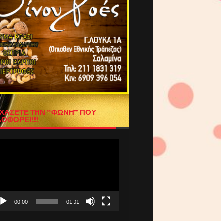
ΧΑΣΕΤΕ ΤΗΝ “ΦΩΝΗ” ΠΟΥ
ΟΦΟΡΕΙ!!!
όγραμμα
απαραγωγής
τεο
00:00
01:01