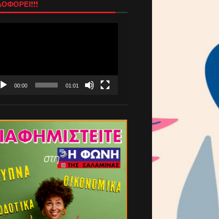
ΟΦΟΡΕΙ!!!
όγραμμα
απαραγωγής
τεο
00:00
01:01