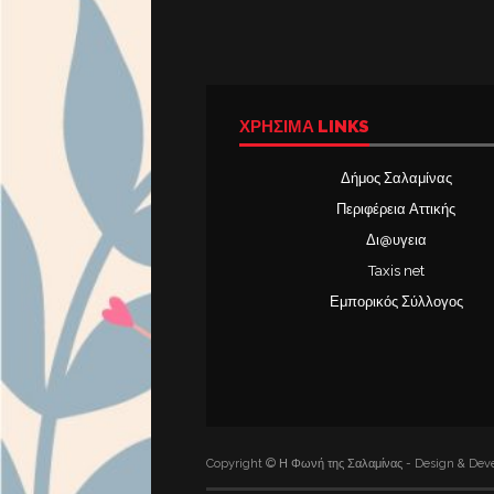
ΧΡΉΣΙΜΑ LINKS
Δήμος Σαλαμίνας
Περιφέρεια Αττικής
Δι@υγεια
Taxis net
Εμπορικός Σύλλογος
Copyright © Η Φωνή της Σαλαμίνας - Design & Deve