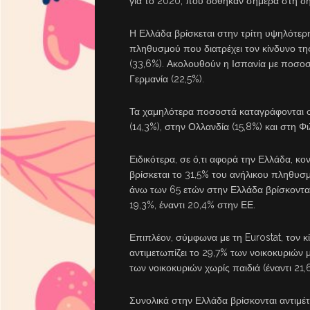
για το 2020, που δόθηκαν σήμερα στη δ
Η Ελλάδα βρίσκεται στην τρίτη υψηλότερη
πληθυσμού που διατρέχει τον κίνδυνο της
(33,6%). Ακολουθούν η Ισπανία με ποσοστ
Γερμανία (22,5%).
Τα χαμηλότερα ποσοστά καταγράφονται στη
(14,3%), στην Ολλανδία (15,8%) και στη Φι
Ειδικότερα, σε ό,τι αφορά την Ελλάδα, κ
βρίσκεται το 31,5% του ανήλικου πληθυσ
άνω των 65 ετών στην Ελλάδα βρίσκονται
19,3%, έναντι 20,4% στην ΕΕ.
Επιπλέον, σύμφωνα με τη Eurostat, τον κ
αντιμετωπίζει το 29,7% των νοικοκυριών μ
των νοικοκυριών χωρίς παιδιά (έναντι 21,
Συνολικά στην Ελλάδα βρίσκονται αντιμέτ