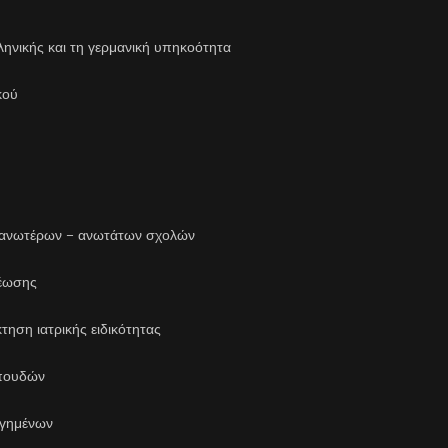
ύ
ηνικής και τη γερμανική υπηκοότητα
κού
ανωτέρων – ανωτάτων σχολών
έωσης
ηση ιατρικής ειδικότητας
πουδών
ογημένων