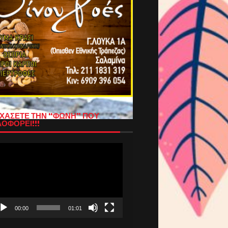
ΧΑΣΕΤΕ ΤΗΝ “ΦΩΝΗ” ΠΟΥ
ΟΦΟΡΕΙ!!!
όγραμμα
απαραγωγής
τεο
00:00
01:01