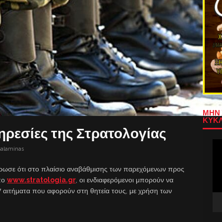
ΜΗΝ 
ΚΥΚΛ
ηρεσίες της Στρατολογίας
Πρ
salaminas
Αν
Βίν
έρωσε ότι στο πλαίσιο αναβάθμισης των παρεχόμενων προς
πο
www.stratologia.gr
, οι ενδιαφερόμενοι μπορούν να
 αιτήματα που αφορούν στη θητεία τους, με χρήση των