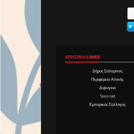
ΧΡΉΣΙΜΑ LINKS
Δήμος Σαλαμίνας
Περιφέρεια Αττικής
Δι@υγεια
Taxis net
Εμπορικός Σύλλογος